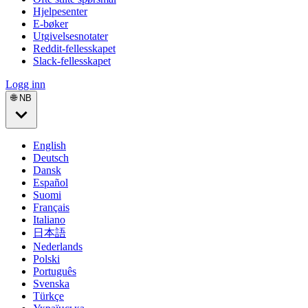
Hjelpesenter
E-bøker
Utgivelsesnotater
Reddit-fellesskapet
Slack-fellesskapet
Logg inn
🌐 NB
English
Deutsch
Dansk
Español
Suomi
Français
Italiano
日本語
Nederlands
Polski
Português
Svenska
Türkçe