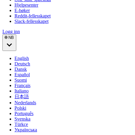
Hjelpesenter
E-bøker
Reddit-fellesskapet
Slack-fellesskapet
Logg inn
🌐 NB
English
Deutsch
Dansk
Español
Suomi
Français
Italiano
日本語
Nederlands
Polski
Português
Svenska
Türkçe
Українська