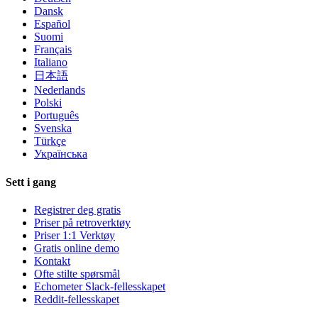
Dansk
Español
Suomi
Français
Italiano
日本語
Nederlands
Polski
Português
Svenska
Türkçe
Українська
Sett i gang
Registrer deg gratis
Priser på retroverktøy
Priser 1:1 Verktøy
Gratis online demo
Kontakt
Ofte stilte spørsmål
Echometer Slack-fellesskapet
Reddit-fellesskapet