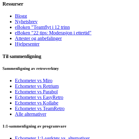
Ressurser
Blogg
Nyhetsbrev
eBoken "Teamflyt i 12 trinn
eBoken "22 tips: Moderasjon i ettertid"
Attester og anbefalinger
Hjelpesenter
Til sammenligning
Sammenligning av retroverktøy
Echometer vs Miro
Echometer vs Retrium
Echometer vs Parabol
Echometer vs EasyRetro
Echometer vs Kollabe
Echometer vs TeamRetro
Alle alternativer
1:1-sammenligning av programvare
Echometer 1:1-verktøy vs. alternativer