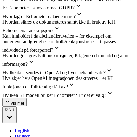
Er Echometer i samsvar med GDPR?
Hvor lagrer Echometer dataene mine?
Hvordan sikres og dokumenteres samtykke til bruk av KI i
Echometers transkripsjon?
Kan innholdet i databehandleravtalen – for eksempel om
underleverandører eller kontroll-/reaksjonsfrister – tilpasses
individuelt på forespørsel?
Hvor lenge lagres lydtranskripsjoner, KI-generert innhold og annen
informasjon?
Hvilke data sendes til OpenAI og hvor behandles de?
Hva skjer hvis OpenAI-integrasjonen deaktiveres – er KI-
funksjonen da fullstendig slått av?
Hvilken KI-modell bruker Echometer? Er det et valg?
Vis mer
🌐 NB
English
Deutsch