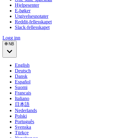
Hjelpesenter
E-bøker
Utgivelsesnotater
Reddit-fellesskapet
Slack-fellesskapet
Logg inn
🌐 NB
English
Deutsch
Dansk
Español
Suomi
Français
Italiano
日本語
Nederlands
Polski
Português
Svenska
Türkçe