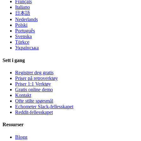
Français
Italiano
日本語
Nederlands
Polski
Português
Svenska
Türkçe
Українська
Sett i gang
Registrer deg gratis
Priser på retroverktøy
Priser 1:1 Verktøy
Gratis online demo
Kontakt
Ofte stilte spørsmål
Echometer Slack-fellesskapet
Reddit-fellesskapet
Ressurser
Blogg