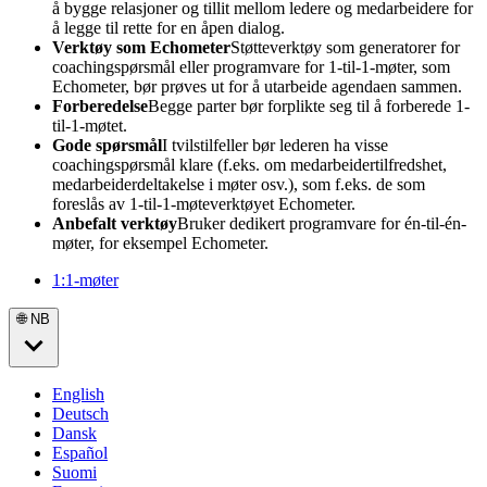
å bygge relasjoner og tillit mellom ledere og medarbeidere for
å legge til rette for en åpen dialog.
Verktøy som Echometer
Støtteverktøy som generatorer for
coachingspørsmål eller programvare for 1-til-1-møter, som
Echometer, bør prøves ut for å utarbeide agendaen sammen.
Forberedelse
Begge parter bør forplikte seg til å forberede 1-
til-1-møtet.
Gode spørsmål
I tvilstilfeller bør lederen ha visse
coachingspørsmål klare (f.eks. om medarbeidertilfredshet,
medarbeiderdeltakelse i møter osv.), som f.eks. de som
foreslås av 1-til-1-møteverktøyet Echometer.
Anbefalt verktøy
Bruker dedikert programvare for én-til-én-
møter, for eksempel Echometer.
1:1-møter
🌐 NB
English
Deutsch
Dansk
Español
Suomi