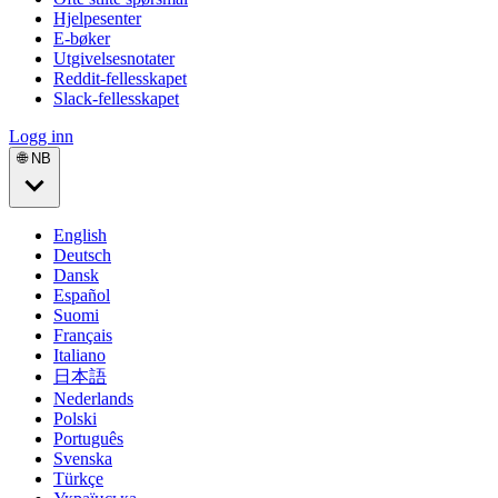
Hjelpesenter
E-bøker
Utgivelsesnotater
Reddit-fellesskapet
Slack-fellesskapet
Logg inn
🌐 NB
English
Deutsch
Dansk
Español
Suomi
Français
Italiano
日本語
Nederlands
Polski
Português
Svenska
Türkçe