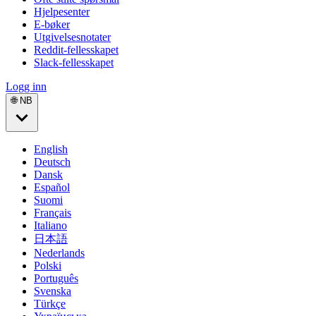
Hjelpesenter
E-bøker
Utgivelsesnotater
Reddit-fellesskapet
Slack-fellesskapet
Logg inn
🌐 NB
English
Deutsch
Dansk
Español
Suomi
Français
Italiano
日本語
Nederlands
Polski
Português
Svenska
Türkçe