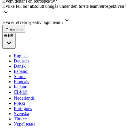
Hvem deltar i en retrospektiv?
Hvilke feil bør absolutt unngås under den første teamretrospektiven?
Hva er et retrospektivt agilt team?
Vis mer
🌐 NB
English
Deutsch
Dansk
Español
Suomi
Français
Italiano
日本語
Nederlands
Polski
Português
Svenska
Türkçe
Українська