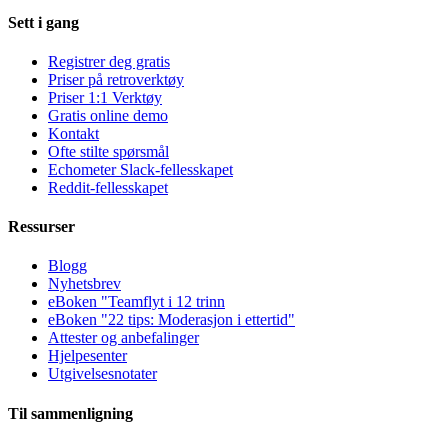
Sett i gang
Registrer deg gratis
Priser på retroverktøy
Priser 1:1 Verktøy
Gratis online demo
Kontakt
Ofte stilte spørsmål
Echometer Slack-fellesskapet
Reddit-fellesskapet
Ressurser
Blogg
Nyhetsbrev
eBoken "Teamflyt i 12 trinn
eBoken "22 tips: Moderasjon i ettertid"
Attester og anbefalinger
Hjelpesenter
Utgivelsesnotater
Til sammenligning