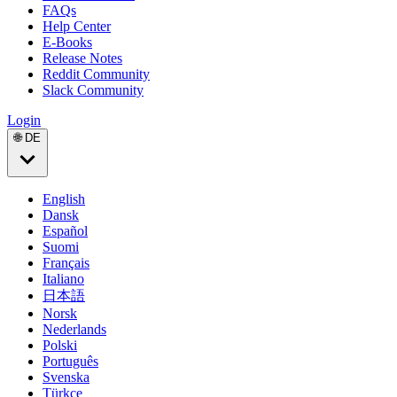
FAQs
Help Center
E-Books
Release Notes
Reddit Community
Slack Community
Login
🌐 DE
English
Dansk
Español
Suomi
Français
Italiano
日本語
Norsk
Nederlands
Polski
Português
Svenska
Türkçe