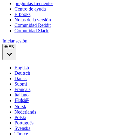
preguntas frecuentes
Centro de ayuda
E-books
Notas de la versión
Comunidad Reddit
Comunidad Slack
Iniciar sesión
🌐 ES
English
Deutsch
Dansk
Suomi
Français
Italiano
日本語
Norsk
Nederlands
Polski
Português
Svenska
Türkçe