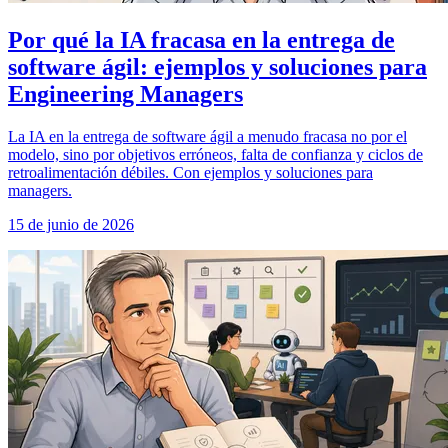
Por qué la IA fracasa en la entrega de
software ágil: ejemplos y soluciones para
Engineering Managers
La IA en la entrega de software ágil a menudo fracasa no por el
modelo, sino por objetivos erróneos, falta de confianza y ciclos de
retroalimentación débiles. Con ejemplos y soluciones para
managers.
15 de junio de 2026