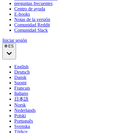
preguntas frecuentes
Centro de ayuda
E-books
Notas de la versión
Comunidad Reddit
Comunidad Slack
Iniciar sesión
🌐 ES
English
Deutsch
Dansk
Suomi
Français
Italiano
日本語
Norsk
Nederlands
Polski
Português
Svenska
Türkçe