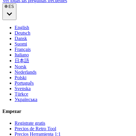
Ver todas las preguntas frecuentes
🌐 ES
English
Deutsch
Dansk
Suomi
Français
Italiano
日本語
Norsk
Nederlands
Polski
Português
Svenska
Türkçe
Українська
Empezar
Registrate gratis
Precios de Retro Tool
Precios Herramienta 1:1