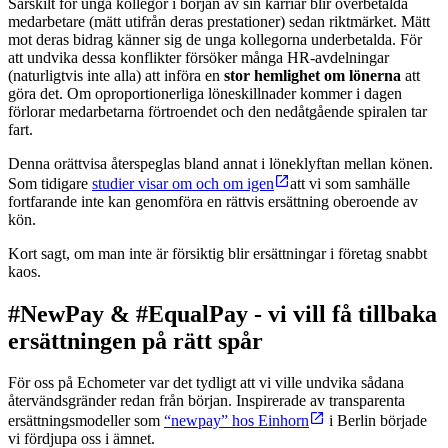
Särskilt för unga kollegor i början av sin karriär blir överbetalda
medarbetare (mätt utifrån deras prestationer) sedan riktmärket. Mätt
mot deras bidrag känner sig de unga kollegorna underbetalda. För
att undvika dessa konflikter försöker många HR-avdelningar
(naturligtvis inte alla) att införa en
stor hemlighet om lönerna
att
göra det. Om oproportionerliga löneskillnader kommer i dagen
förlorar medarbetarna förtroendet och den nedåtgående spiralen tar
fart.
Denna orättvisa återspeglas bland annat i löneklyftan mellan könen.
Som tidigare
studier visar om och om igen
att vi som samhälle
fortfarande inte kan genomföra en rättvis ersättning oberoende av
kön.
Kort sagt, om man inte är försiktig blir ersättningar i företag snabbt
kaos.
#NewPay & #EqualPay - vi vill få tillbaka
ersättningen på rätt spår
För oss på Echometer var det tydligt att vi ville undvika sådana
återvändsgränder redan från början. Inspirerade av transparenta
ersättningsmodeller som
“newpay” hos Einhorn
i Berlin började
vi fördjupa oss i ämnet.