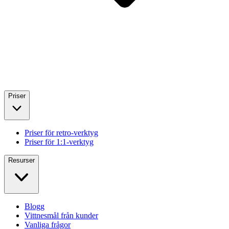
Priser
Priser för retro-verktyg
Priser för 1:1-verktyg
Resurser
Blogg
Vittnesmål från kunder
Vanliga frågor