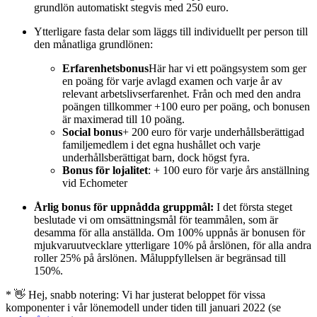
grundlön automatiskt stegvis med 250 euro.
Ytterligare fasta delar som läggs till individuellt per person till
den månatliga grundlönen:
Erfarenhetsbonus
Här har vi ett poängsystem som ger
en poäng för varje avlagd examen och varje år av
relevant arbetslivserfarenhet. Från och med den andra
poängen tillkommer +100 euro per poäng, och bonusen
är maximerad till 10 poäng.
Social bonus
+ 200 euro för varje underhållsberättigad
familjemedlem i det egna hushållet och varje
underhållsberättigat barn, dock högst fyra.
Bonus för lojalitet
: + 100 euro för varje års anställning
vid Echometer
Årlig bonus för uppnådda gruppmål:
I det första steget
beslutade vi om omsättningsmål för teammålen, som är
desamma för alla anställda. Om 100% uppnås är bonusen för
mjukvaruutvecklare ytterligare 10% på årslönen, för alla andra
roller 25% på årslönen. Måluppfyllelsen är begränsad till
150%.
* 👋 Hej, snabb notering: Vi har justerat beloppet för vissa
komponenter i vår lönemodell under tiden till januari 2022 (se