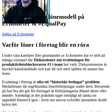
Jean Michel Diaz
12 april 2021
Vår transparenta lönemodell på
Echometer & #EqualPay
Jobba på Echometer
Varför löner i företag blir en röra
Under våra karriärer före grundandet av Echometer har vi stött på
många exempel där
Diskussioner om ersättningen för
produktivitetsblockeraren #1 i team
har varit. Diskussionerna är
mycket känsloladdade och kan till och med splittra ett annars bra
team.
Ersättning i företag är
ofta ett “historiskt betingat” problem
.
Medarbetare får regelbundna löneförhöjningar under åren. Beroende
på hur bra det går för företaget är förhöjningarna ibland större eller
mindre. Samtidigt är det praktiskt taget omöjligt att sänka en
uppnådd lönenivå igen - även om ansvar och/eller prestation skulle
kräva det.