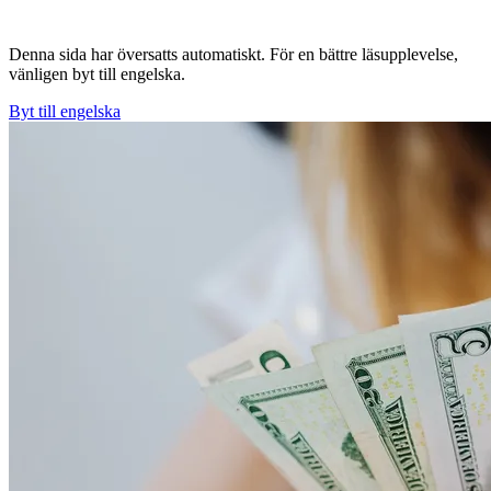
Denna sida har översatts automatiskt. För en bättre läsupplevelse,
vänligen byt till engelska.
Byt till engelska