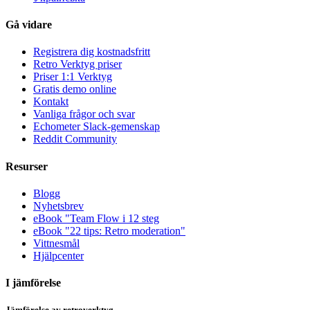
Gå vidare
Registrera dig kostnadsfritt
Retro Verktyg priser
Priser 1:1 Verktyg
Gratis demo online
Kontakt
Vanliga frågor och svar
Echometer Slack-gemenskap
Reddit Community
Resurser
Blogg
Nyhetsbrev
eBook "Team Flow i 12 steg
eBook "22 tips: Retro moderation"
Vittnesmål
Hjälpcenter
I jämförelse
Jämförelse av retroverktyg