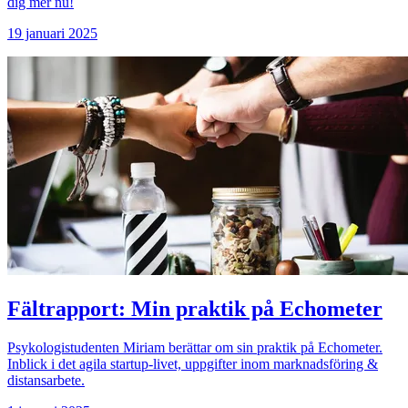
dig mer nu!
19 januari 2025
Fältrapport: Min praktik på Echometer
Psykologistudenten Miriam berättar om sin praktik på Echometer.
Inblick i det agila startup-livet, uppgifter inom marknadsföring &
distansarbete.