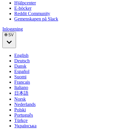
Hjälpcenter
E-böcker
Reddit Community
Gemenskapen på Slack
Inloggning
🌐 SV
English
Deutsch
Dansk
Español
Suomi
Français
Italiano
日本語
Norsk
Nederlands
Polski
Português
Türkçe
Українська