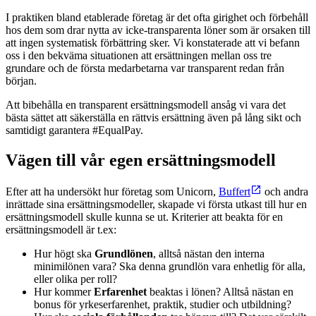
I praktiken bland etablerade företag är det ofta girighet och förbehåll
hos dem som drar nytta av icke-transparenta löner som är orsaken till
att ingen systematisk förbättring sker. Vi konstaterade att vi befann
oss i den bekväma situationen att ersättningen mellan oss tre
grundare och de första medarbetarna var transparent redan från
början.
Att bibehålla en transparent ersättningsmodell ansåg vi vara det
bästa sättet att säkerställa en rättvis ersättning även på lång sikt och
samtidigt garantera #EqualPay.
Vägen till vår egen ersättningsmodell
Efter att ha undersökt hur företag som Unicorn,
Buffert
och andra
inrättade sina ersättningsmodeller, skapade vi första utkast till hur en
ersättningsmodell skulle kunna se ut. Kriterier att beakta för en
ersättningsmodell är t.ex:
Hur högt ska
Grundlönen
, alltså nästan den interna
minimilönen vara? Ska denna grundlön vara enhetlig för alla,
eller olika per roll?
Hur kommer
Erfarenhet
beaktas i lönen? Alltså nästan en
bonus för yrkeserfarenhet, praktik, studier och utbildning?