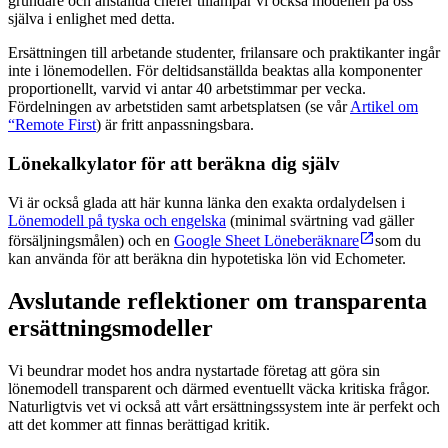
grundare och anställda chefer tillämpar vi också modellen på oss
själva i enlighet med detta.
Ersättningen till arbetande studenter, frilansare och praktikanter ingår
inte i lönemodellen. För deltidsanställda beaktas alla komponenter
proportionellt, varvid vi antar 40 arbetstimmar per vecka.
Fördelningen av arbetstiden samt arbetsplatsen (se vår
Artikel om
“Remote First
) är fritt anpassningsbara.
Lönekalkylator för att beräkna dig själv
Vi är också glada att här kunna länka den exakta ordalydelsen i
Lönemodell på tyska och engelska
(minimal svärtning vad gäller
försäljningsmålen) och en
Google Sheet Löneberäknare
som du
kan använda för att beräkna din hypotetiska lön vid Echometer.
Avslutande reflektioner om transparenta
ersättningsmodeller
Vi beundrar modet hos andra nystartade företag att göra sin
lönemodell transparent och därmed eventuellt väcka kritiska frågor.
Naturligtvis vet vi också att vårt ersättningssystem inte är perfekt och
att det kommer att finnas berättigad kritik.