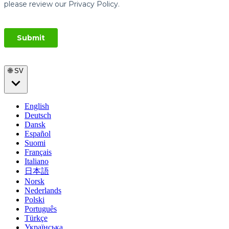
🌐 SV
English
Deutsch
Dansk
Español
Suomi
Français
Italiano
日本語
Norsk
Nederlands
Polski
Português
Türkçe
Українська