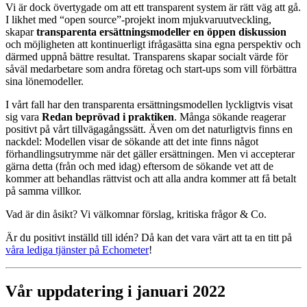
Vi är dock övertygade om att ett transparent system är rätt väg att gå.
I likhet med “open source”-projekt inom mjukvaruutveckling,
skapar
transparenta ersättningsmodeller en öppen diskussion
och möjligheten att kontinuerligt ifrågasätta sina egna perspektiv och
därmed uppnå bättre resultat. Transparens skapar socialt värde för
såväl medarbetare som andra företag och start-ups som vill förbättra
sina lönemodeller.
I vårt fall har den transparenta ersättningsmodellen lyckligtvis visat
sig vara
Redan beprövad i praktiken
. Många sökande reagerar
positivt på vårt tillvägagångssätt. Även om det naturligtvis finns en
nackdel: Modellen visar de sökande att det inte finns något
förhandlingsutrymme när det gäller ersättningen. Men vi accepterar
gärna detta (från och med idag) eftersom de sökande vet att de
kommer att behandlas rättvist och att alla andra kommer att få betalt
på samma villkor.
Vad är din åsikt? Vi välkomnar förslag, kritiska frågor & Co.
Är du positivt inställd till idén? Då kan det vara värt att ta en titt på
våra lediga tjänster på Echometer
!
Vår uppdatering i januari 2022