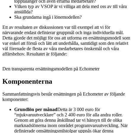
topptalanger och även erfarna medarbetare?
Vilken typ av VSOP är vi villiga att dela med oss av till våra
anställda?
Ska grundarna ingå i lönemodellen?
Ett av resultaten av diskussionen var till exempel att vi för
närvarande endast definierar gruppmål och inga individuella mål.
Detta gjorde det möjligt för oss att utforma en ersättningsmodell som
var enkel att förstå och lätt att underhålla, samtidigt som den relativt
väl förenade de flesta av våra medarbetares önskemål och våra
affärsbehov. Resultatet är följande:
Den transparenta ersättningsmodellen på Echometer
Komponenterna
Sammanfattningsvis består ersättningen på Echometer av följande
komponenter:
Grundlön per månad
Detta är 3 000 euro för
“mjukvaruutvecklare” och 2 400 euro för alla andra roller.
Genom att göra denna åtskillnad tar vi hänsyn till de olika
marknadslönerna inom området programvaruutveckling. När
definierade omsättningsmilstolpar uppnås ökar denna