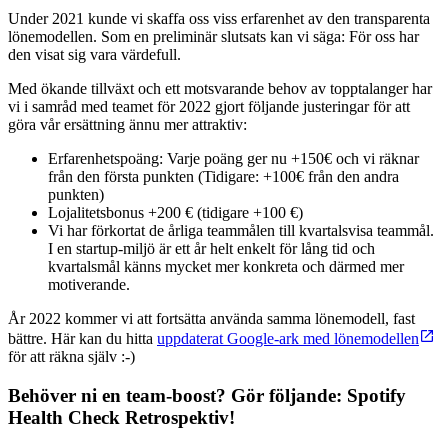
Under 2021 kunde vi skaffa oss viss erfarenhet av den transparenta
lönemodellen. Som en preliminär slutsats kan vi säga: För oss har
den visat sig vara värdefull.
Med ökande tillväxt och ett motsvarande behov av topptalanger har
vi i samråd med teamet för 2022 gjort följande justeringar för att
göra vår ersättning ännu mer attraktiv:
Erfarenhetspoäng: Varje poäng ger nu +150€ och vi räknar
från den första punkten (Tidigare: +100€ från den andra
punkten)
Lojalitetsbonus +200 € (tidigare +100 €)
Vi har förkortat de årliga teammålen till kvartalsvisa teammål.
I en startup-miljö är ett år helt enkelt för lång tid och
kvartalsmål känns mycket mer konkreta och därmed mer
motiverande.
År 2022 kommer vi att fortsätta använda samma lönemodell, fast
bättre. Här kan du hitta
uppdaterat Google-ark med lönemodellen
för att räkna själv :-)
Behöver ni en team-boost? Gör följande:
Spotify
Health Check Retrospektiv
!