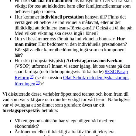
Hur ska
sociala förhållanden
tas hänsyn till? Det var särskilt
viktigt för oss att inkludera barn eller familjemedlemmar som
behöver hjälp i lönen.
Hur kommer
individuell prestation
hänsyn till? Finns det
verkligen ett behov av individuella målavtal, eller är det
tillräckligt att definiera team-/företagsmål? Också att tänka på:
Med vilken viktning ska dessa ingå i lönen?
Om vi bestämmer oss för att ha individuella bonusar:
Hur
man mäter
Hur bedömer vi den individuella prestationen?
Bör själv- eller kamratbedömning ingå som en komponent
här?
Hur ska (i uppstartstypisk)
Arbetstagarnas medverkan
(VSOP) utformas? Innan vi sätter igång, låt oss vänta på den
snart färdiga (och förhoppningsvis förbättrade)
#ESOPasap
Reform
(se diskussion
Olaf Scholz och den tyska startup-
föreningen
)?
Vi diskuterade dessa variabler öppet med teamet och kom fram till
vad som var viktigare och mindre viktigt för vårt team. Naturligtvis
var vi tvungna att se ämnet som grundare
även ur ett
företagsperspektiv
betrakta:
Vilken genomsnittslön har vi egentligen råd med rent
ekonomiskt?
Är lönemodellen tillräckligt attraktiv för att rekrytera