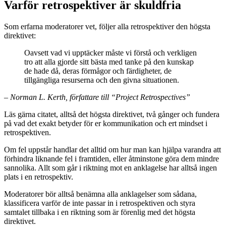
Varför retrospektiver är skuldfria
Som erfarna moderatorer vet, följer alla retrospektiver den högsta
direktivet:
Oavsett vad vi upptäcker måste vi förstå och verkligen
tro att alla gjorde sitt bästa med tanke på den kunskap
de hade då, deras förmågor och färdigheter, de
tillgängliga resurserna och den givna situationen.
– Norman L. Kerth, författare till “Project Retrospectives”
Läs gärna citatet, alltså det högsta direktivet, två gånger och fundera
på vad det exakt betyder för er kommunikation och ert mindset i
retrospektiven.
Om fel uppstår handlar det alltid om hur man kan hjälpa varandra att
förhindra liknande fel i framtiden, eller åtminstone göra dem mindre
sannolika. Allt som går i riktning mot en anklagelse har alltså ingen
plats i en retrospektiv.
Moderatorer bör alltså benämna alla anklagelser som sådana,
klassificera varför de inte passar in i retrospektiven och styra
samtalet tillbaka i en riktning som är förenlig med det högsta
direktivet.