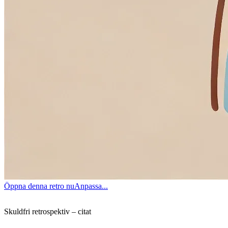
Öppna denna retro nu
Anpassa...
Skuldfri retrospektiv – citat