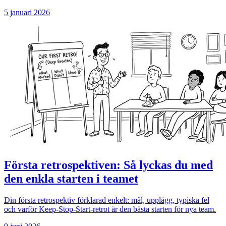
5 januari 2026
Första retrospektiven: Så lyckas du med
den enkla starten i teamet
Din första retrospektiv förklarad enkelt: mål, upplägg, typiska fel
och varför Keep-Stop-Start-retrot är den bästa starten för nya team.