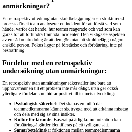
anmärkningar?
En retrospektiv utredning utan skuldbeläggning är en strukturerad
process där ett team analyserar en incident för att förstå vad som
hände, varför det hände, hur teamet reagerade och vad som kan
göras för att förhindra framtida incidenter. Den viktigaste aspekten
av en sådan utredning är att den görs utan att skuldbelägga någon
enskild person. Fokus ligger på förståelse och förbättring, inte på
bestraffning.
Fördelar med en retrospektiv
undersökning utan anmärkningar:
En retrospektiv utan anmärkningar säkerställer inte bara att
upphovsmannen till ett problem inte mår dåligt, utan ger också
ytterligare fördelar som bidrar positivt till teamets utveckling:
Psykologisk säkerhet
: Det skapas en miljö där
teammedlemmarna känner sig trygga med att erkänna misstag
och dela med sig av sina insikter.
Kultur för lärande
: Baserat på ärlig kommunikation kan
förbättringsåtgärder identifieras på ett tydligare sätt.
Samarbete
Minskar friktionen mellan teammedlemmarna