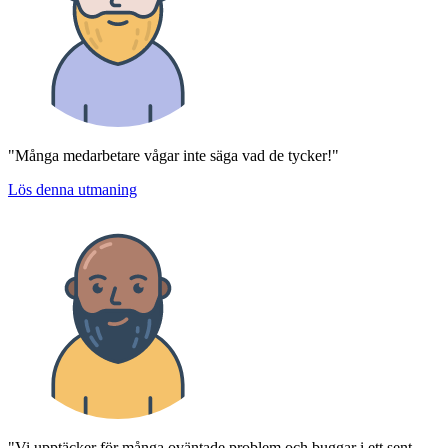
"Många medarbetare vågar inte säga vad de tycker!"
Lös denna utmaning
"Vi upptäcker för många oväntade problem och buggar i ett sent