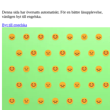
Denna sida har översatts automatiskt. För en bättre läsupplevelse,
vänligen byt till engelska.
Byt till engelska