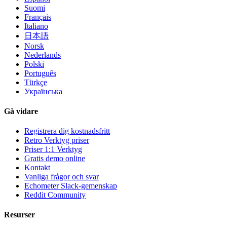
Suomi
Français
Italiano
日本語
Norsk
Nederlands
Polski
Português
Türkçe
Українська
Gå vidare
Registrera dig kostnadsfritt
Retro Verktyg priser
Priser 1:1 Verktyg
Gratis demo online
Kontakt
Vanliga frågor och svar
Echometer Slack-gemenskap
Reddit Community
Resurser