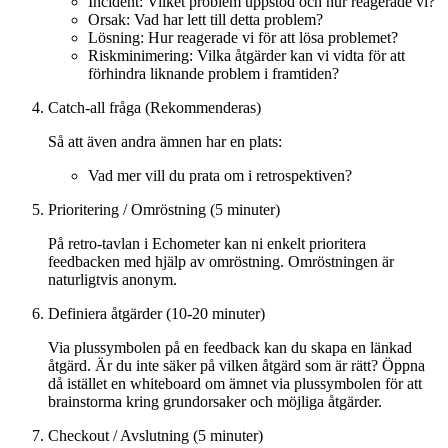
Incident: Vilket problem uppstod och hur reagerade vi?
Orsak: Vad har lett till detta problem?
Lösning: Hur reagerade vi för att lösa problemet?
Riskminimering: Vilka åtgärder kan vi vidta för att
förhindra liknande problem i framtiden?
Catch-all fråga (Rekommenderas)
Så att även andra ämnen har en plats:
Vad mer vill du prata om i retrospektiven?
Prioritering / Omröstning (5 minuter)
På retro-tavlan i Echometer kan ni enkelt prioritera
feedbacken med hjälp av omröstning. Omröstningen är
naturligtvis anonym.
Definiera åtgärder (10-20 minuter)
Via plussymbolen på en feedback kan du skapa en länkad
åtgärd. Är du inte säker på vilken åtgärd som är rätt? Öppna
då istället en whiteboard om ämnet via plussymbolen för att
brainstorma kring grundorsaker och möjliga åtgärder.
Checkout / Avslutning (5 minuter)