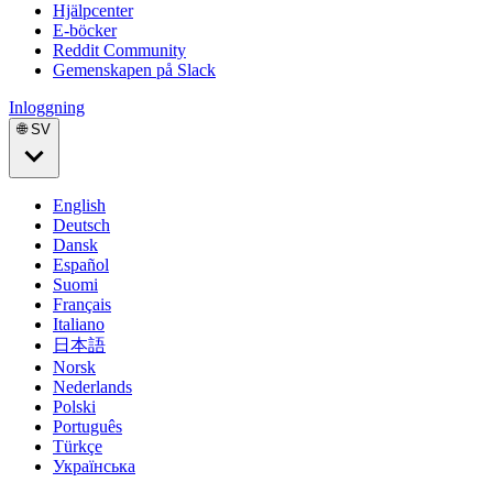
Hjälpcenter
E-böcker
Reddit Community
Gemenskapen på Slack
Inloggning
🌐 SV
English
Deutsch
Dansk
Español
Suomi
Français
Italiano
日本語
Norsk
Nederlands
Polski
Português
Türkçe
Українська