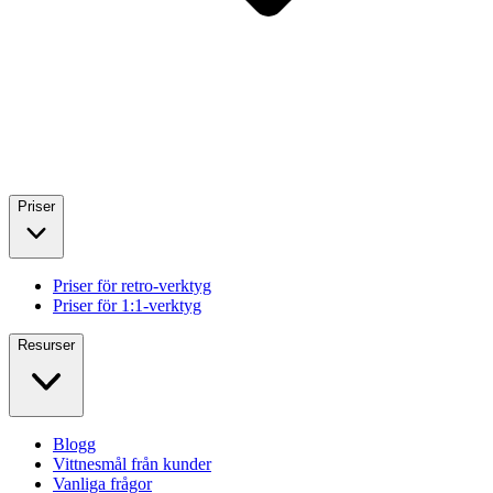
Priser
Priser för retro-verktyg
Priser för 1:1-verktyg
Resurser
Blogg
Vittnesmål från kunder
Vanliga frågor