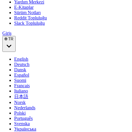
Yardım Merkezi
E-Kitaplar
Sürüm Notları
Reddit Topluluğu
Slack Topluluğu
Giriş
🌐 TR
English
Deutsch
Dansk
Español
Suomi
Français
Italiano
日本語
Norsk
Nederlands
Polski
Português
Svenska
Українська