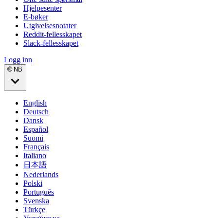
Hjelpesenter
E-bøker
Utgivelsesnotater
Reddit-fellesskapet
Slack-fellesskapet
Logg inn
🌐 NB
English
Deutsch
Dansk
Español
Suomi
Français
Italiano
日本語
Nederlands
Polski
Português
Svenska
Türkçe