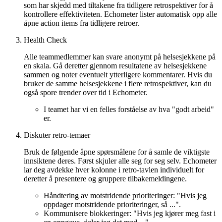
som har skjedd med tiltakene fra tidligere retrospektiver for å
kontrollere effektiviteten. Echometer lister automatisk opp alle
åpne action items fra tidligere retroer.
Health Check
Alle teammedlemmer kan svare anonymt på helsesjekkene på
en skala. Gå deretter gjennom resultatene av helsesjekkene
sammen og noter eventuelt ytterligere kommentarer. Hvis du
bruker de samme helsesjekkene i flere retrospektiver, kan du
også spore trender over tid i Echometer.
I teamet har vi en felles forståelse av hva "godt arbeid"
er.
Diskuter retro-temaer
Bruk de følgende åpne spørsmålene for å samle de viktigste
innsiktene deres. Først skjuler alle seg for seg selv. Echometer
lar deg avdekke hver kolonne i retro-tavlen individuelt for
deretter å presentere og gruppere tilbakemeldingene.
Håndtering av motstridende prioriteringer: "Hvis jeg
oppdager motstridende prioriteringer, så ...".
Kommunisere blokkeringer: "Hvis jeg kjører meg fast i