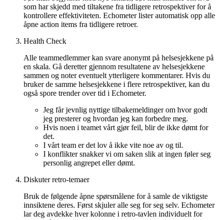
som har skjedd med tiltakene fra tidligere retrospektiver for å
kontrollere effektiviteten. Echometer lister automatisk opp alle
åpne action items fra tidligere retroer.
Health Check
Alle teammedlemmer kan svare anonymt på helsesjekkene på
en skala. Gå deretter gjennom resultatene av helsesjekkene
sammen og noter eventuelt ytterligere kommentarer. Hvis du
bruker de samme helsesjekkene i flere retrospektiver, kan du
også spore trender over tid i Echometer.
Jeg får jevnlig nyttige tilbakemeldinger om hvor godt
jeg presterer og hvordan jeg kan forbedre meg.
Hvis noen i teamet vårt gjør feil, blir de ikke dømt for
det.
I vårt team er det lov å ikke vite noe av og til.
I konflikter snakker vi om saken slik at ingen føler seg
personlig angrepet eller dømt.
Diskuter retro-temaer
Bruk de følgende åpne spørsmålene for å samle de viktigste
innsiktene deres. Først skjuler alle seg for seg selv. Echometer
lar deg avdekke hver kolonne i retro-tavlen individuelt for