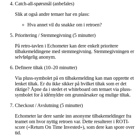
Catch-all-spørsmål (anbefales)
Slik at også andre temaer har en plass:
Hva annet vil du snakke om i retroen?
Prioritering / Stemmegivning (5 minutter)
På retro-tavlen i Echometer kan dere enkelt prioritere
tilbakemeldingene med stemmegivning. Stemmegivningen er
selvfølgelig anonym.
Definere tiltak (10–20 minutter)
Via pluss-symbolet på en tilbakemelding kan man opprette et
lenket tiltak. Er du ikke sikker på hvilket tiltak som er det
riktige? Åpne da i stedet et whiteboard om temaet via pluss-
symbolet for å idémyldre om grunnårsaker og mulige tiltak.
Checkout / Avslutning (5 minutter)
Echometer lar dere samle inn anonyme tilbakemeldinger fra
teamet om hvor nyttig retroen var. Dette resulterer i ROTI-
score («Return On Time Invested»), som dere kan spore over
tid.