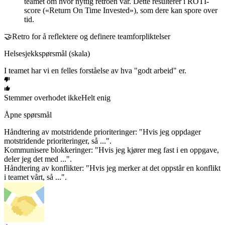
teamet om hvor nyttig retroen var. Dette resulterer i ROTI-
score («Return On Time Invested»), som dere kan spore over
tid.
🤝Retro for å reflektere og definere teamforpliktelser
Helsesjekkspørsmål (skala)
I teamet har vi en felles forståelse av hva "godt arbeid" er.
Stemmer overhodet ikke
Helt enig
Åpne spørsmål
Håndtering av motstridende prioriteringer: "Hvis jeg oppdager
motstridende prioriteringer, så ...".
Kommunisere blokkeringer: "Hvis jeg kjører meg fast i en oppgave,
deler jeg det med ...".
Håndtering av konflikter: "Hvis jeg merker at det oppstår en konflikt
i teamet vårt, så ...".