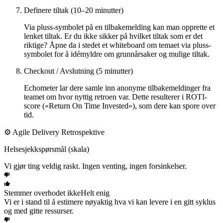
Definere tiltak (10–20 minutter)
Via pluss-symbolet på en tilbakemelding kan man opprette et
lenket tiltak. Er du ikke sikker på hvilket tiltak som er det
riktige? Åpne da i stedet et whiteboard om temaet via pluss-
symbolet for å idémyldre om grunnårsaker og mulige tiltak.
Checkout / Avslutning (5 minutter)
Echometer lar dere samle inn anonyme tilbakemeldinger fra
teamet om hvor nyttig retroen var. Dette resulterer i ROTI-
score («Return On Time Invested»), som dere kan spore over
tid.
⚙️ Agile Delivery Retrospektive
Helsesjekkspørsmål (skala)
Vi gjør ting veldig raskt. Ingen venting, ingen forsinkelser.
Stemmer overhodet ikke
Helt enig
Vi er i stand til å estimere nøyaktig hva vi kan levere i en gitt syklus
og med gitte ressurser.