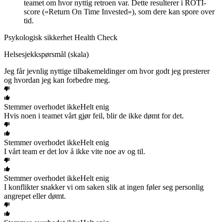
teamet om hvor nyttig retroen var. Dette resulterer i ROTI-
score («Return On Time Invested»), som dere kan spore over
tid.
Psykologisk sikkerhet Health Check
Helsesjekkspørsmål (skala)
Jeg får jevnlig nyttige tilbakemeldinger om hvor godt jeg presterer
og hvordan jeg kan forbedre meg.
Stemmer overhodet ikke
Helt enig
Hvis noen i teamet vårt gjør feil, blir de ikke dømt for det.
Stemmer overhodet ikke
Helt enig
I vårt team er det lov å ikke vite noe av og til.
Stemmer overhodet ikke
Helt enig
I konflikter snakker vi om saken slik at ingen føler seg personlig
angrepet eller dømt.