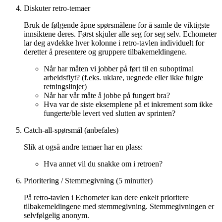
Diskuter retro-temaer
Bruk de følgende åpne spørsmålene for å samle de viktigste
innsiktene deres. Først skjuler alle seg for seg selv. Echometer
lar deg avdekke hver kolonne i retro-tavlen individuelt for
deretter å presentere og gruppere tilbakemeldingene.
Når har måten vi jobber på ført til en suboptimal
arbeidsflyt? (f.eks. uklare, uegnede eller ikke fulgte
retningslinjer)
Når har vår måte å jobbe på fungert bra?
Hva var de siste eksemplene på et inkrement som ikke
fungerte/ble levert ved slutten av sprinten?
Catch-all-spørsmål (anbefales)
Slik at også andre temaer har en plass:
Hva annet vil du snakke om i retroen?
Prioritering / Stemmegivning (5 minutter)
På retro-tavlen i Echometer kan dere enkelt prioritere
tilbakemeldingene med stemmegivning. Stemmegivningen er
selvfølgelig anonym.