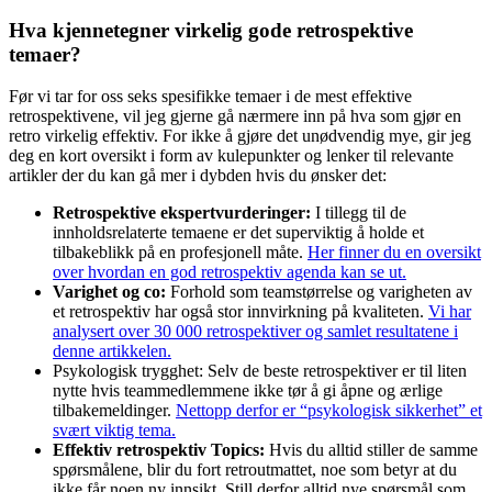
Hva kjennetegner virkelig gode retrospektive
temaer?
Før vi tar for oss seks spesifikke temaer i de mest effektive
retrospektivene, vil jeg gjerne gå nærmere inn på hva som gjør en
retro virkelig effektiv. For ikke å gjøre det unødvendig mye, gir jeg
deg en kort oversikt i form av kulepunkter og lenker til relevante
artikler der du kan gå mer i dybden hvis du ønsker det:
Retrospektive ekspertvurderinger:
I tillegg til de
innholdsrelaterte temaene er det superviktig å holde et
tilbakeblikk på en profesjonell måte.
Her finner du en oversikt
over hvordan en god retrospektiv agenda kan se ut.
Varighet og co:
Forhold som teamstørrelse og varigheten av
et retrospektiv har også stor innvirkning på kvaliteten.
Vi har
analysert over 30 000 retrospektiver og samlet resultatene i
denne artikkelen.
Psykologisk trygghet: Selv de beste retrospektiver er til liten
nytte hvis teammedlemmene ikke tør å gi åpne og ærlige
tilbakemeldinger.
Nettopp derfor er “psykologisk sikkerhet” et
svært viktig tema.
Effektiv retrospektiv Topics:
Hvis du alltid stiller de samme
spørsmålene, blir du fort retroutmattet, noe som betyr at du
ikke får noen ny innsikt. Still derfor alltid nye spørsmål som