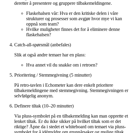
deretter å presentere og gruppere tilbakemeldingene.
Flaskehalsen vår: Hva er den kritiske delen i våre
strukturer og prosesser som avgjør hvor mye vi kan
oppnå som team?
Hvilke muligheter finnes det for å eliminere denne
flaskehalsen?
Catch-all-spørsmål (anbefales)
Slik at også andre temaer har en plass:
Hva annet vil du snakke om i retroen?
Prioritering / Stemmegivning (5 minutter)
På retro-tavlen i Echometer kan dere enkelt prioritere
tilbakemeldingene med stemmegivning. Stemmegivningen er
selvfølgelig anonym.
Definere tiltak (10–20 minutter)
Via pluss-symbolet på en tilbakemelding kan man opprette et
lenket tiltak. Er du ikke sikker på hvilket tiltak som er det
riktige? Åpne da i stedet et whiteboard om temaet via pluss-
symbolet for å idémyldre om grunnårsaker og mulige tiltak.