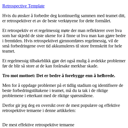
Retrospective Template
Hvis du ønsker å forbedre deg kontinuerlig sammen med teamet ditt,
er retrospektiver et av de beste verktøyene for dette formålet.
Et retrospektiv er et regelmessig møte der man reflekterer over hva
som har skjedd de siste ukene for å finne ut hva man kan gjøre bedre
i fremtiden. Hvis retrospektivet gjennomføres regelmessig, vil de
små forbedringene over tid akkumuleres til store fremskritt for hele
teamet.
Et regelmessig tilbakeblikk gjør det også mulig å avdekke problemer
før de blir så store at de kan forårsake merkbar skade.
Tro mot mottoet: Det er bedre å forebygge enn å helbrede.
Men for å oppdage problemer på et tidlig stadium og identifisere de
beste forbedringstiltakene i teamet, må du ta tak i de riktige
problemene i etterkant med de riktige spørsmålene.
Derfor gir jeg deg en oversikt over de mest populære og effektive
retrospektive temaene i denne artikkelen:
De mest effektive retrospektive temaene