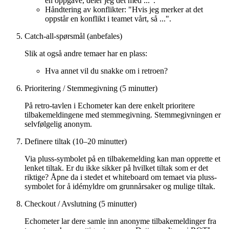
en oppgave, deler jeg det med ...".
Håndtering av konflikter: "Hvis jeg merker at det
oppstår en konflikt i teamet vårt, så ...".
Catch-all-spørsmål (anbefales)
Slik at også andre temaer har en plass:
Hva annet vil du snakke om i retroen?
Prioritering / Stemmegivning (5 minutter)
På retro-tavlen i Echometer kan dere enkelt prioritere
tilbakemeldingene med stemmegivning. Stemmegivningen er
selvfølgelig anonym.
Definere tiltak (10–20 minutter)
Via pluss-symbolet på en tilbakemelding kan man opprette et
lenket tiltak. Er du ikke sikker på hvilket tiltak som er det
riktige? Åpne da i stedet et whiteboard om temaet via pluss-
symbolet for å idémyldre om grunnårsaker og mulige tiltak.
Checkout / Avslutning (5 minutter)
Echometer lar dere samle inn anonyme tilbakemeldinger fra