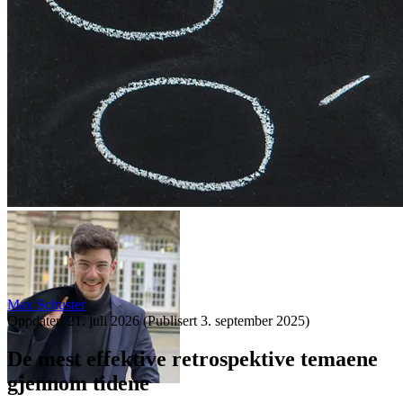
Max Schuster
Oppdatert
21. juli 2026
(Publisert
3. september 2025
)
De mest effektive retrospektive temaene
gjennom tidene