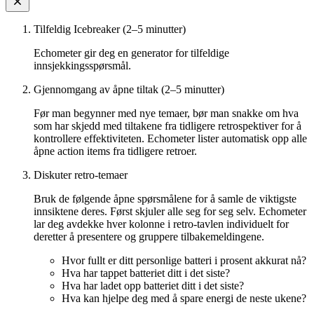
Tilfeldig Icebreaker (2–5 minutter)
Echometer gir deg en generator for tilfeldige
innsjekkingsspørsmål.
Gjennomgang av åpne tiltak (2–5 minutter)
Før man begynner med nye temaer, bør man snakke om hva
som har skjedd med tiltakene fra tidligere retrospektiver for å
kontrollere effektiviteten. Echometer lister automatisk opp alle
åpne action items fra tidligere retroer.
Diskuter retro-temaer
Bruk de følgende åpne spørsmålene for å samle de viktigste
innsiktene deres. Først skjuler alle seg for seg selv. Echometer
lar deg avdekke hver kolonne i retro-tavlen individuelt for
deretter å presentere og gruppere tilbakemeldingene.
Hvor fullt er ditt personlige batteri i prosent akkurat nå?
Hva har tappet batteriet ditt i det siste?
Hva har ladet opp batteriet ditt i det siste?
Hva kan hjelpe deg med å spare energi de neste ukene?