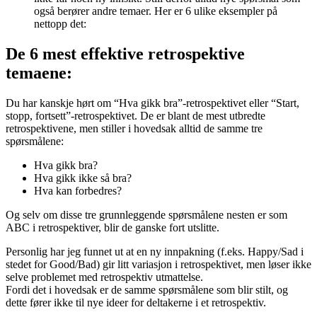
også berører andre temaer. Her er 6 ulike eksempler på
nettopp det:
De 6 mest effektive retrospektive
temaene:
Du har kanskje hørt om “Hva gikk bra”-retrospektivet eller “Start,
stopp, fortsett”-retrospektivet. De er blant de mest utbredte
retrospektivene, men stiller i hovedsak alltid de samme tre
spørsmålene:
Hva gikk bra?
Hva gikk ikke så bra?
Hva kan forbedres?
Og selv om disse tre grunnleggende spørsmålene nesten er som
ABC i retrospektiver, blir de ganske fort utslitte.
Personlig har jeg funnet ut at en ny innpakning (f.eks. Happy/Sad i
stedet for Good/Bad) gir litt variasjon i retrospektivet, men løser ikke
selve problemet med retrospektiv utmattelse.
Fordi det i hovedsak er de samme spørsmålene som blir stilt, og
dette fører ikke til nye ideer for deltakerne i et retrospektiv.