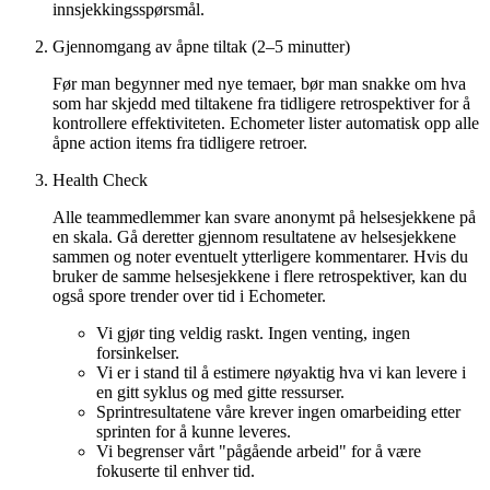
innsjekkingsspørsmål.
Gjennomgang av åpne tiltak (2–5 minutter)
Før man begynner med nye temaer, bør man snakke om hva
som har skjedd med tiltakene fra tidligere retrospektiver for å
kontrollere effektiviteten. Echometer lister automatisk opp alle
åpne action items fra tidligere retroer.
Health Check
Alle teammedlemmer kan svare anonymt på helsesjekkene på
en skala. Gå deretter gjennom resultatene av helsesjekkene
sammen og noter eventuelt ytterligere kommentarer. Hvis du
bruker de samme helsesjekkene i flere retrospektiver, kan du
også spore trender over tid i Echometer.
Vi gjør ting veldig raskt. Ingen venting, ingen
forsinkelser.
Vi er i stand til å estimere nøyaktig hva vi kan levere i
en gitt syklus og med gitte ressurser.
Sprintresultatene våre krever ingen omarbeiding etter
sprinten for å kunne leveres.
Vi begrenser vårt "pågående arbeid" for å være
fokuserte til enhver tid.