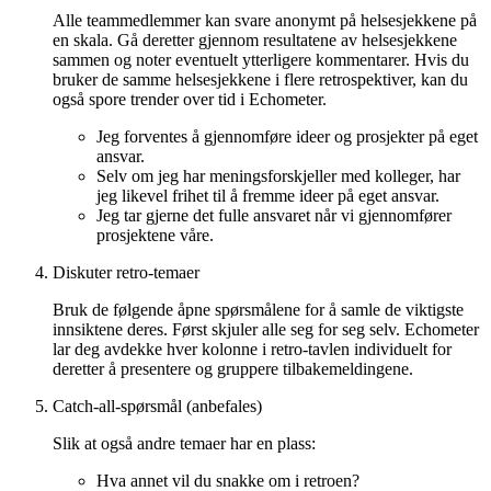
Alle teammedlemmer kan svare anonymt på helsesjekkene på
en skala. Gå deretter gjennom resultatene av helsesjekkene
sammen og noter eventuelt ytterligere kommentarer. Hvis du
bruker de samme helsesjekkene i flere retrospektiver, kan du
også spore trender over tid i Echometer.
Jeg forventes å gjennomføre ideer og prosjekter på eget
ansvar.
Selv om jeg har meningsforskjeller med kolleger, har
jeg likevel frihet til å fremme ideer på eget ansvar.
Jeg tar gjerne det fulle ansvaret når vi gjennomfører
prosjektene våre.
Diskuter retro-temaer
Bruk de følgende åpne spørsmålene for å samle de viktigste
innsiktene deres. Først skjuler alle seg for seg selv. Echometer
lar deg avdekke hver kolonne i retro-tavlen individuelt for
deretter å presentere og gruppere tilbakemeldingene.
Catch-all-spørsmål (anbefales)
Slik at også andre temaer har en plass:
Hva annet vil du snakke om i retroen?