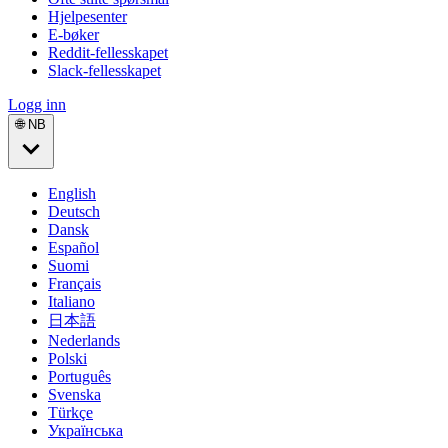
Hjelpesenter
E-bøker
Reddit-fellesskapet
Slack-fellesskapet
Logg inn
🌐 NB
English
Deutsch
Dansk
Español
Suomi
Français
Italiano
日本語
Nederlands
Polski
Português
Svenska
Türkçe
Українська