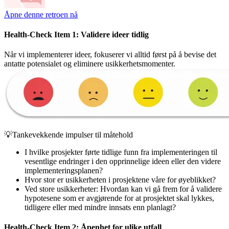
Åpne denne retroen nå
Health-Check Item 1: Validere ideer tidlig
Når vi implementerer ideer, fokuserer vi alltid først på å bevise det
antatte potensialet og eliminere usikkerhetsmomenter.
💡Tankevekkende impulser til måtehold
I hvilke prosjekter førte tidlige funn fra implementeringen til
vesentlige endringer i den opprinnelige ideen eller den videre
implementeringsplanen?
Hvor stor er usikkerheten i prosjektene våre for øyeblikket?
Ved store usikkerheter: Hvordan kan vi gå frem for å validere
hypotesene som er avgjørende for at prosjektet skal lykkes,
tidligere eller med mindre innsats enn planlagt?
Health-Check Item 2: Åpenhet for ulike utfall