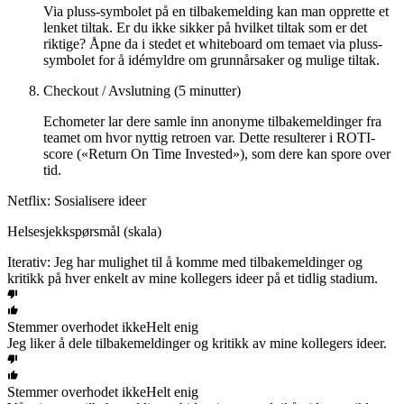
Via pluss-symbolet på en tilbakemelding kan man opprette et
lenket tiltak. Er du ikke sikker på hvilket tiltak som er det
riktige? Åpne da i stedet et whiteboard om temaet via pluss-
symbolet for å idémyldre om grunnårsaker og mulige tiltak.
Checkout / Avslutning (5 minutter)
Echometer lar dere samle inn anonyme tilbakemeldinger fra
teamet om hvor nyttig retroen var. Dette resulterer i ROTI-
score («Return On Time Invested»), som dere kan spore over
tid.
Netflix: Sosialisere ideer
Helsesjekkspørsmål (skala)
Iterativ: Jeg har mulighet til å komme med tilbakemeldinger og
kritikk på hver enkelt av mine kollegers ideer på et tidlig stadium.
Stemmer overhodet ikke
Helt enig
Jeg liker å dele tilbakemeldinger og kritikk av mine kollegers ideer.
Stemmer overhodet ikke
Helt enig