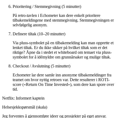
Prioritering / Stemmegivning (5 minutter)
På retro-tavlen i Echometer kan dere enkelt prioritere
tilbakemeldingene med stemmegivning. Stemmegivningen er
selvfølgelig anonym.
Definere tiltak (10–20 minutter)
Via pluss-symbolet på en tilbakemelding kan man opprette et
lenket tiltak. Er du ikke sikker på hvilket tiltak som er det
riktige? Åpne da i stedet et whiteboard om temaet via pluss-
symbolet for å idémyldre om grunnårsaker og mulige tiltak.
Checkout / Avslutning (5 minutter)
Echometer lar dere samle inn anonyme tilbakemeldinger fra
teamet om hvor nyttig retroen var. Dette resulterer i ROTI-
score («Return On Time Invested»), som dere kan spore over
tid.
Netflix: Informert kaptein
Helsesjekkspørsmål (skala)
Jeg forventes å gjennomføre ideer og prosjekter på eget ansvar.