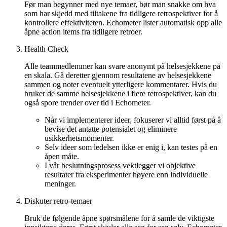
Før man begynner med nye temaer, bør man snakke om hva
som har skjedd med tiltakene fra tidligere retrospektiver for å
kontrollere effektiviteten. Echometer lister automatisk opp alle
åpne action items fra tidligere retroer.
Health Check
Alle teammedlemmer kan svare anonymt på helsesjekkene på
en skala. Gå deretter gjennom resultatene av helsesjekkene
sammen og noter eventuelt ytterligere kommentarer. Hvis du
bruker de samme helsesjekkene i flere retrospektiver, kan du
også spore trender over tid i Echometer.
Når vi implementerer ideer, fokuserer vi alltid først på å
bevise det antatte potensialet og eliminere
usikkerhetsmomenter.
Selv ideer som ledelsen ikke er enig i, kan testes på en
åpen måte.
I vår beslutningsprosess vektlegger vi objektive
resultater fra eksperimenter høyere enn individuelle
meninger.
Diskuter retro-temaer
Bruk de følgende åpne spørsmålene for å samle de viktigste