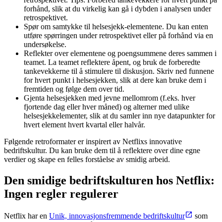
forhånd, slik at du virkelig kan gå i dybden i analysen under
retrospektivet.
Spør om samtykke til helsesjekk-elementene. Du kan enten
utføre spørringen under retrospektivet eller på forhånd via en
undersøkelse.
Reflekter over elementene og poengsummene deres sammen i
teamet. La teamet reflektere åpent, og bruk de forberedte
tankevekkerne til å stimulere til diskusjon. Skriv ned funnene
for hvert punkt i helsesjekken, slik at dere kan bruke dem i
fremtiden og følge dem over tid.
Gjenta helsesjekken med jevne mellomrom (f.eks. hver
fjortende dag eller hver måned) og alterner med ulike
helsesjekkelementer, slik at du samler inn nye datapunkter for
hvert element hvert kvartal eller halvår.
Følgende retroformater er inspirert av Netflixs innovative
bedriftskultur. Du kan bruke dem til å reflektere over dine egne
verdier og skape en felles forståelse av smidig arbeid.
Den smidige bedriftskulturen hos Netflix:
Ingen regler regulerer
Netflix har en
Unik, innovasjonsfremmende bedriftskultur
som