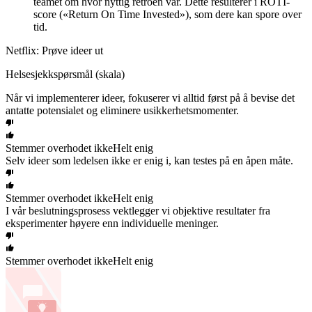
teamet om hvor nyttig retroen var. Dette resulterer i ROTI-
score («Return On Time Invested»), som dere kan spore over
tid.
Netflix: Prøve ideer ut
Helsesjekkspørsmål (skala)
Når vi implementerer ideer, fokuserer vi alltid først på å bevise det
antatte potensialet og eliminere usikkerhetsmomenter.
Stemmer overhodet ikke
Helt enig
Selv ideer som ledelsen ikke er enig i, kan testes på en åpen måte.
Stemmer overhodet ikke
Helt enig
I vår beslutningsprosess vektlegger vi objektive resultater fra
eksperimenter høyere enn individuelle meninger.
Stemmer overhodet ikke
Helt enig