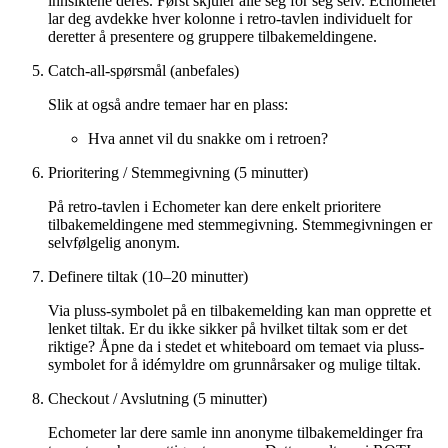
innsiktene deres. Først skjuler alle seg for seg selv. Echometer
lar deg avdekke hver kolonne i retro-tavlen individuelt for
deretter å presentere og gruppere tilbakemeldingene.
Catch-all-spørsmål (anbefales)
Slik at også andre temaer har en plass:
Hva annet vil du snakke om i retroen?
Prioritering / Stemmegivning (5 minutter)
På retro-tavlen i Echometer kan dere enkelt prioritere
tilbakemeldingene med stemmegivning. Stemmegivningen er
selvfølgelig anonym.
Definere tiltak (10–20 minutter)
Via pluss-symbolet på en tilbakemelding kan man opprette et
lenket tiltak. Er du ikke sikker på hvilket tiltak som er det
riktige? Åpne da i stedet et whiteboard om temaet via pluss-
symbolet for å idémyldre om grunnårsaker og mulige tiltak.
Checkout / Avslutning (5 minutter)
Echometer lar dere samle inn anonyme tilbakemeldinger fra