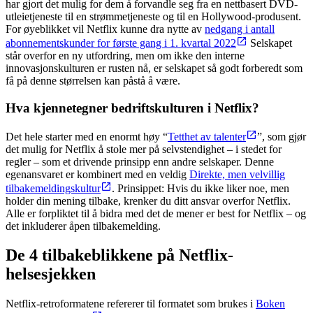
har gjort det mulig for dem å forvandle seg fra en nettbasert DVD-
utleietjeneste til en strømmetjeneste og til en Hollywood-produsent.
For øyeblikket vil Netflix kunne dra nytte av
nedgang i antall
abonnementskunder for første gang i 1. kvartal 2022
Selskapet
står overfor en ny utfordring, men om ikke den interne
innovasjonskulturen er rusten nå, er selskapet så godt forberedt som
få på denne størrelsen kan påstå å være.
Hva kjennetegner bedriftskulturen i Netflix?
Det hele starter med en enormt høy “
Tetthet av talenter
”, som gjør
det mulig for Netflix å stole mer på selvstendighet – i stedet for
regler – som et drivende prinsipp enn andre selskaper. Denne
egenansvaret er kombinert med en veldig
Direkte, men velvillig
tilbakemeldingskultur
. Prinsippet: Hvis du ikke liker noe, men
holder din mening tilbake, krenker du ditt ansvar overfor Netflix.
Alle er forpliktet til å bidra med det de mener er best for Netflix – og
det inkluderer åpen tilbakemelding.
De 4 tilbakeblikkene på Netflix-
helsesjekken
Netflix-retroformatene refererer til formatet som brukes i
Boken