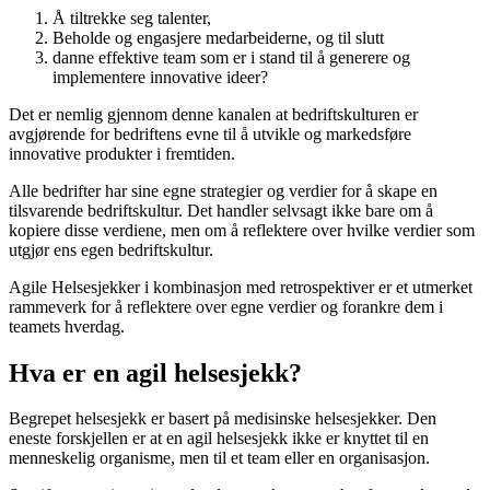
Å tiltrekke seg talenter,
Beholde og engasjere medarbeiderne, og til slutt
danne effektive team som er i stand til å generere og
implementere innovative ideer?
Det er nemlig gjennom denne kanalen at bedriftskulturen er
avgjørende for bedriftens evne til å utvikle og markedsføre
innovative produkter i fremtiden.
Alle bedrifter har sine egne strategier og verdier for å skape en
tilsvarende bedriftskultur. Det handler selvsagt ikke bare om å
kopiere disse verdiene, men om å reflektere over hvilke verdier som
utgjør ens egen bedriftskultur.
Agile Helsesjekker i kombinasjon med retrospektiver er et utmerket
rammeverk for å reflektere over egne verdier og forankre dem i
teamets hverdag.
Hva er en agil helsesjekk?
Begrepet helsesjekk er basert på medisinske helsesjekker. Den
eneste forskjellen er at en agil helsesjekk ikke er knyttet til en
menneskelig organisme, men til et team eller en organisasjon.