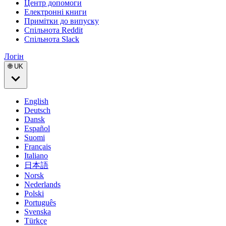
Центр допомоги
Електронні книги
Примітки до випуску
Спільнота Reddit
Спільнота Slack
Логін
🌐 UK
English
Deutsch
Dansk
Español
Suomi
Français
Italiano
日本語
Norsk
Nederlands
Polski
Português
Svenska
Türkçe