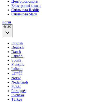
Центр допомоги
Електронні книги
Спільнота Reddit
Спільнота Slack
Логін
🌐 UK
English
Deutsch
Dansk
Español
Suomi
Français
Italiano
日本語
Norsk
Nederlands
Polski
Português
Svenska
Türkçe