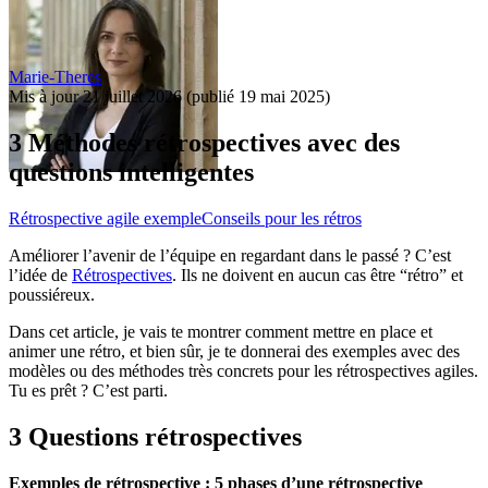
Marie-Theres
Mis à jour
21 juillet 2026
(publié
19 mai 2025
)
3 Méthodes rétrospectives avec des
questions intelligentes
Rétrospective agile exemple
Conseils pour les rétros
Améliorer l’avenir de l’équipe en regardant dans le passé ? C’est
l’idée de
Rétrospectives
. Ils ne doivent en aucun cas être “rétro” et
poussiéreux.
Dans cet article, je vais te montrer comment mettre en place et
animer une rétro, et bien sûr, je te donnerai des exemples avec des
modèles ou des méthodes très concrets pour les rétrospectives agiles.
Tu es prêt ? C’est parti.
3 Questions rétrospectives
Exemples de rétrospective : 5 phases d’une rétrospective