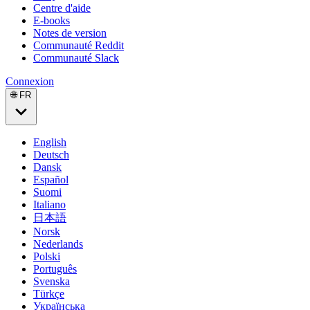
Centre d'aide
E-books
Notes de version
Communauté Reddit
Communauté Slack
Connexion
🌐 FR
English
Deutsch
Dansk
Español
Suomi
Italiano
日本語
Norsk
Nederlands
Polski
Português
Svenska
Türkçe
Українська