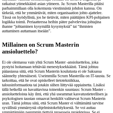
ratkaisut ytimekkäästi asian ytimeen. Ja: Scrum Masterilla pitäisi
parhaimmillaan olla kokemusta viestinnästä johdon kanssa. On
tärkeää, että he ymmärtävät, miten organisaation johto ajattelee.
Tässä on hyödyllistä, jos he tietävät, miten päättäjien KPI-pohjainen
logiikka toimii. Periaatteessa heihin pätee palvelevina johtajina
ihanne “johtaminen kysymällä kysymyksiä” tai “ihmisten
auttaminen auttamaan itseään”.
Millainen on Scrum Masterin
ansioluettelo?
Ei ole olemassa vain yhtä Scrum Master -ansioluetteloa, joka
pystyisi hoitamaan tehtävää menestyksekkäästi. Tämä johtuu
pääasiassa siitä, että Scrum Masterin koulutusta ei ole Saksassa
säännelty yhtenäisesti. Useimmilla Scrum Masterilla on IT-tausta. Se
tarkoittaa, että he ovat opiskelleet tietotekniikkaa,
talousinformaatiota tai jotakin siihen liittyvää oppiainetta. Lisäksi
tällä hetkellä on havaittavissa toinenkin suuntaus: Scrum Master -
ansioluetteloista käy ilmi, että yhä useammat kasvatustieteellisen ja
psykologisen taustan omaavat henkilöt valitsevat Scrum Masterin
uran. Tämä johtuu siitä, että Scrum Master ei välttämättä tarvitse
syvällistä ymmärrystä ohjelmistokehityksestä. Se voi auttaa
ymmärtämään paremmin tiettyjä prosesseja projekteissa. Se ei