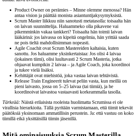
Product Owner on perämies – Minne olemme menossa? Hän
antaa vision ja päättää monista asiantuntijakysymyksistä.
Scrum Master liikkuu niin sanotusti metatasolla: toisaalta hän
on laivan suunnittelija. Haluammeko olla pikavene vai
pikemminkin vakaa tankkeri? Toisaalta hän toimii laivan
lääkärinä: jos laivassa on kipeitä ongelmia, hän yrittää saada
ne pois tieltä mahdollisimman nopeasti.
Agile Coachit ovat Scrum Mastereiden kaltaisia, kuten
sanottu. Jos haluamme yksinkertaistaa: Jos olisi 4 laivaa
(jokainen tiimi), olisi luultavasti 2 Scrum Masteria, jotka
ohjaavat kumpikin 2 laivaa – ja Agile Coach, joka koordinoi
ja tukee vielä lisäksi.
Kehittäjät ovat miehistöä, joka vastaa laivan tehtävistä.
Release Train Engineerit tulevat peliin vasta, kun meillä on
pieni laivasto, jossa on 5–25 laivaa (tai tiimiä), ja he
koordinoivat laivastoa vastaavasti korkeammalla tasolla.
Tärkeää:
Näistä erilaisista rooleista huolimatta Scrumissa ei ole
virallisia hierarkioita. Tällä pyritään varmistamaan, että tiimit tekevät
päätöksiä yksinomaan ammatillisin perustein. Ja: että vastuu on koko
tiimillä eikä yksittäisillä tiimin jäsenillä.
Mitä ominaisuuksia Scrum Masterilla