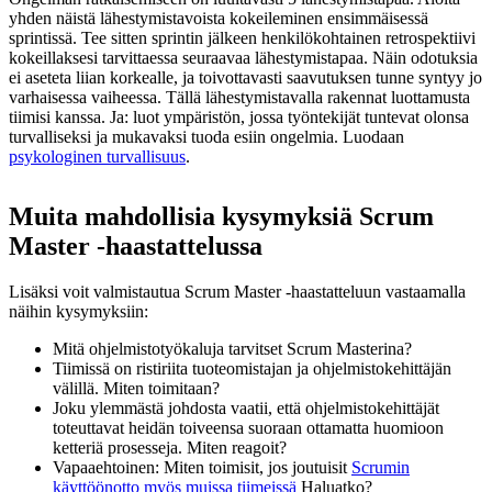
yhden näistä lähestymistavoista kokeileminen ensimmäisessä
sprintissä. Tee sitten sprintin jälkeen henkilökohtainen retrospektiivi
kokeillaksesi tarvittaessa seuraavaa lähestymistapaa. Näin odotuksia
ei aseteta liian korkealle, ja toivottavasti saavutuksen tunne syntyy jo
varhaisessa vaiheessa. Tällä lähestymistavalla rakennat luottamusta
tiimisi kanssa. Ja: luot ympäristön, jossa työntekijät tuntevat olonsa
turvalliseksi ja mukavaksi tuoda esiin ongelmia. Luodaan
psykologinen turvallisuus
.
Muita mahdollisia kysymyksiä Scrum
Master -haastattelussa
Lisäksi voit valmistautua Scrum Master -haastatteluun vastaamalla
näihin kysymyksiin:
Mitä ohjelmistotyökaluja tarvitset Scrum Masterina?
Tiimissä on ristiriita tuoteomistajan ja ohjelmistokehittäjän
välillä. Miten toimitaan?
Joku ylemmästä johdosta vaatii, että ohjelmistokehittäjät
toteuttavat heidän toiveensa suoraan ottamatta huomioon
ketteriä prosesseja. Miten reagoit?
Vapaaehtoinen: Miten toimisit, jos joutuisit
Scrumin
käyttöönotto myös muissa tiimeissä
Haluatko?