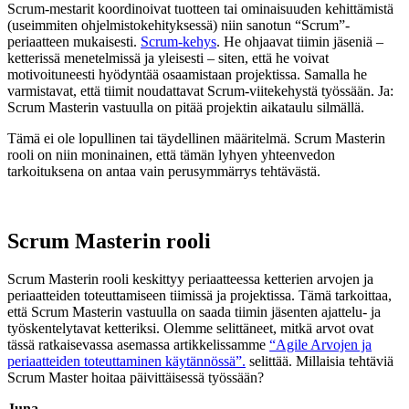
Scrum-mestarit koordinoivat tuotteen tai ominaisuuden kehittämistä
(useimmiten ohjelmistokehityksessä) niin sanotun “Scrum”-
periaatteen mukaisesti.
Scrum-kehys
. He ohjaavat tiimin jäseniä –
ketterissä menetelmissä ja yleisesti – siten, että he voivat
motivoituneesti hyödyntää osaamistaan projektissa. Samalla he
varmistavat, että tiimit noudattavat Scrum-viitekehystä työssään. Ja:
Scrum Masterin vastuulla on pitää projektin aikataulu silmällä.
Tämä ei ole lopullinen tai täydellinen määritelmä. Scrum Masterin
rooli on niin moninainen, että tämän lyhyen yhteenvedon
tarkoituksena on antaa vain perusymmärrys tehtävästä.
Scrum Masterin rooli
Scrum Masterin rooli keskittyy periaatteessa ketterien arvojen ja
periaatteiden toteuttamiseen tiimissä ja projektissa. Tämä tarkoittaa,
että Scrum Masterin vastuulla on saada tiimin jäsenten ajattelu- ja
työskentelytavat ketteriksi. Olemme selittäneet, mitkä arvot ovat
tässä ratkaisevassa asemassa artikkelissamme
“Agile Arvojen ja
periaatteiden toteuttaminen käytännössä”.
selittää. Millaisia tehtäviä
Scrum Master hoitaa päivittäisessä työssään?
Juna