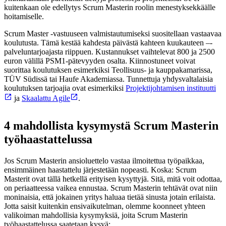
kuitenkaan ole edellytys Scrum Masterin roolin menestyksekkäälle
hoitamiselle.
Scrum Master -vastuuseen valmistautumiseksi suositellaan vastaavaa
koulutusta. Tämä kestää kahdesta päivästä kahteen kuukauteen –-
palveluntarjoajasta riippuen. Kustannukset vaihtelevat 800 ja 2500
euron välillä PSM1-pätevyyden osalta. Kiinnostuneet voivat
suorittaa koulutuksen esimerkiksi Teollisuus- ja kauppakamarissa,
TÜV Südissä tai Haufe Akademiassa. Tunnettuja yhdysvaltalaisia
koulutuksen tarjoajia ovat esimerkiksi
Projektijohtamisen instituutti
ja
Skaalattu Agile
.
4 mahdollista kysymystä Scrum Masterin
työhaastattelussa
Jos Scrum Masterin ansioluettelo vastaa ilmoitettua työpaikkaa,
ensimmäinen haastattelu järjestetään nopeasti. Koska: Scrum
Masterit ovat tällä hetkellä erityisen kysyttyjä. Sitä, mitä voit odottaa,
on periaatteessa vaikea ennustaa. Scrum Masterin tehtävät ovat niin
moninaisia, että jokainen yritys haluaa tietää sinusta jotain erilaista.
Jotta saisit kuitenkin ensivaikutelman, olemme koonneet yhteen
valikoiman mahdollisia kysymyksiä, joita Scrum Masterin
työhaastattelussa saatetaan kysyä: