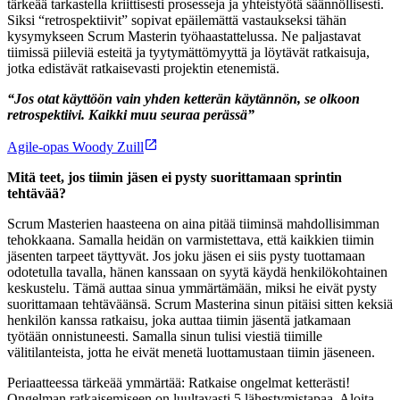
tärkeää tarkastella kriittisesti prosesseja ja yhteistyötä säännöllisesti.
Siksi “retrospektiivit” sopivat epäilemättä vastaukseksi tähän
kysymykseen Scrum Masterin työhaastattelussa. Ne paljastavat
tiimissä piileviä esteitä ja tyytymättömyyttä ja löytävät ratkaisuja,
jotka edistävät ratkaisevasti projektin etenemistä.
“Jos otat käyttöön vain yhden ketterän käytännön, se olkoon
retrospektiivi. Kaikki muu seuraa perässä”
Agile-opas Woody Zuill
Mitä teet, jos tiimin jäsen ei pysty suorittamaan sprintin
tehtävää?
Scrum Masterien haasteena on aina pitää tiiminsä mahdollisimman
tehokkaana. Samalla heidän on varmistettava, että kaikkien tiimin
jäsenten tarpeet täyttyvät. Jos joku jäsen ei siis pysty tuottamaan
odotetulla tavalla, hänen kanssaan on syytä käydä henkilökohtainen
keskustelu. Tämä auttaa sinua ymmärtämään, miksi he eivät pysty
suorittamaan tehtäväänsä. Scrum Masterina sinun pitäisi sitten keksiä
henkilön kanssa ratkaisu, joka auttaa tiimin jäsentä jatkamaan
työtään onnistuneesti. Samalla sinun tulisi viestiä tiimille
välitilanteista, jotta he eivät menetä luottamustaan tiimin jäseneen.
Periaatteessa tärkeää ymmärtää: Ratkaise ongelmat ketterästi!
Ongelman ratkaisemiseen on luultavasti 5 lähestymistapaa. Aloita