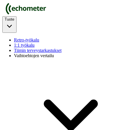
Tuote
Retro-työkalu
1:1 työkalu
Tiimin terveystarkastukset
Vaihtoehtojen vertailu