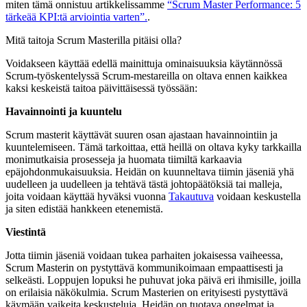
miten tämä onnistuu artikkelissamme
“Scrum Master Performance: 5
tärkeää KPI:tä arviointia varten”.
.
Mitä taitoja Scrum Masterilla pitäisi olla?
Voidakseen käyttää edellä mainittuja ominaisuuksia käytännössä
Scrum-työskentelyssä Scrum-mestareilla on oltava ennen kaikkea
kaksi keskeistä taitoa päivittäisessä työssään:
Havainnointi ja kuuntelu
Scrum masterit käyttävät suuren osan ajastaan havainnointiin ja
kuuntelemiseen. Tämä tarkoittaa, että heillä on oltava kyky tarkkailla
monimutkaisia prosesseja ja huomata tiimiltä karkaavia
epäjohdonmukaisuuksia. Heidän on kuunneltava tiimin jäseniä yhä
uudelleen ja uudelleen ja tehtävä tästä johtopäätöksiä tai malleja,
joita voidaan käyttää hyväksi vuonna
Takautuva
voidaan keskustella
ja siten edistää hankkeen etenemistä.
Viestintä
Jotta tiimin jäseniä voidaan tukea parhaiten jokaisessa vaiheessa,
Scrum Masterin on pystyttävä kommunikoimaan empaattisesti ja
selkeästi. Loppujen lopuksi he puhuvat joka päivä eri ihmisille, joilla
on erilaisia näkökulmia. Scrum Masterien on erityisesti pystyttävä
käymään vaikeita keskusteluja. Heidän on tuotava ongelmat ja