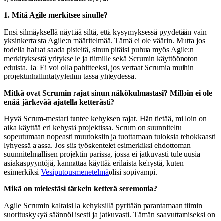
1. Mitä Agile merkitsee sinulle?
Ensi silmäyksellä näyttää siltä, että kysymyksessä pyydetään vain
yksinkertaista Agile:n määritelmää. Tämä ei ole väärin. Mutta jos
todella haluat saada pisteitä, sinun pitäisi puhua myös Agile:n
merkityksestä yritykselle ja tiimille sekä Scrumin käyttöönoton
eduista. Ja: Ei voi olla pahitteeksi, jos vertaat Scrumia muihin
projektinhallintatyyleihin tässä yhteydessä.
Mitkä ovat Scrumin rajat sinun näkökulmastasi? Milloin ei ole
enää järkevää ajatella ketterästi?
Hyvä Scrum-mestari tuntee kehyksen rajat. Hän tietää, milloin on
aika käyttää eri kehystä projektissa. Scrum on suunniteltu
sopeutumaan nopeasti muutoksiin ja tuottamaan tuloksia tehokkaasti
lyhyessä ajassa. Jos siis työskentelet esimerkiksi ehdottoman
suunnitelmallisen projektin parissa, jossa ei jatkuvasti tule uusia
asiakaspyyntöjä, kannattaa käyttää erilaista kehystä, kuten
esimerkiksi
Vesiputousmenetelmä
olisi sopivampi.
Mikä on mielestäsi tärkein ketterä seremonia?
Agile Scrumin kaltaisilla kehyksillä pyritään parantamaan tiimin
suorituskykyä säännöllisesti ja jatkuvasti. Tämän saavuttamiseksi on