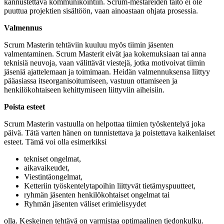
kannustettava kommunikointiin. Scrum-mestareiden taito ei ole
puuttua projektien sisältöön, vaan ainoastaan ohjata prosessia.
Valmennus
Scrum Masterin tehtäviin kuuluu myös tiimin jäsenten
valmentaminen. Scrum Masterit eivät jaa kokemuksiaan tai anna
teknisiä neuvoja, vaan välittävät viestejä, jotka motivoivat tiimin
jäseniä ajattelemaan ja toimimaan. Heidän valmennuksensa liittyy
pääasiassa itseorganisoitumiseen, vastuun ottamiseen ja
henkilökohtaiseen kehittymiseen liittyviin aiheisiin.
Poista esteet
Scrum Masterin vastuulla on helpottaa tiimien työskentelyä joka
päivä. Tätä varten hänen on tunnistettava ja poistettava kaikenlaiset
esteet. Tämä voi olla esimerkiksi
tekniset ongelmat,
aikavaikeudet,
Viestintäongelmat,
Ketteriin työskentelytapoihin liittyvät tietämyspuutteet,
ryhmän jäsenten henkilökohtaiset ongelmat tai
Ryhmän jäsenten väliset erimielisyydet
olla. Keskeinen tehtävä on varmistaa optimaalinen tiedonkulku.