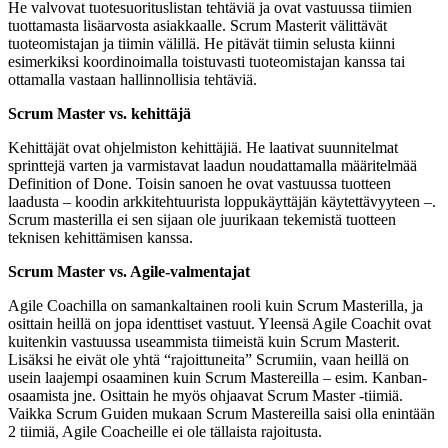
He valvovat tuotesuorituslistan tehtäviä ja ovat vastuussa tiimien
tuottamasta lisäarvosta asiakkaalle. Scrum Masterit välittävät
tuoteomistajan ja tiimin välillä. He pitävät tiimin selusta kiinni
esimerkiksi koordinoimalla toistuvasti tuoteomistajan kanssa tai
ottamalla vastaan hallinnollisia tehtäviä.
Scrum Master vs. kehittäjä
Kehittäjät ovat ohjelmiston kehittäjiä. He laativat suunnitelmat
sprinttejä varten ja varmistavat laadun noudattamalla määritelmää
Definition of Done. Toisin sanoen he ovat vastuussa tuotteen
laadusta – koodin arkkitehtuurista loppukäyttäjän käytettävyyteen –.
Scrum masterilla ei sen sijaan ole juurikaan tekemistä tuotteen
teknisen kehittämisen kanssa.
Scrum Master vs. Agile-valmentajat
Agile Coachilla on samankaltainen rooli kuin Scrum Masterilla, ja
osittain heillä on jopa identtiset vastuut. Yleensä Agile Coachit ovat
kuitenkin vastuussa useammista tiimeistä kuin Scrum Masterit.
Lisäksi he eivät ole yhtä “rajoittuneita” Scrumiin, vaan heillä on
usein laajempi osaaminen kuin Scrum Mastereilla – esim. Kanban-
osaamista jne. Osittain he myös ohjaavat Scrum Master -tiimiä.
Vaikka Scrum Guiden mukaan Scrum Mastereilla saisi olla enintään
2 tiimiä, Agile Coacheille ei ole tällaista rajoitusta.