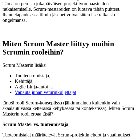
Tämä on perusta jokapäiväisen projektityön haasteiden
ratkaisemiselle. Scrum-mestareiden on luotava tähän puitteet.
Ihannetapauksessa tiimin jäsenet voivat sitten itse ratkaista
ongelmansa.
Miten Scrum Master liittyy muihin
Scrumin rooleihin?
Scrum Masterin lisäksi
Tuotteen omistaja,
Kehittäjä,
Agile Linja-autot ja
Vapauta junan veturinkuljettajat
tärkeä rooli Scrum-konseptissa (jälkimmäinen kuitenkin vain
skaalautuvassa ketterässä kehyksessä tai kontekstissa). Miten Scrum
Masterin rooli eroaa tästä?
Scrum Master vs. tuoteomistaja
Tuoteomistajat määrittelevät Scrum-projektin ehdot ja vaatimukset.