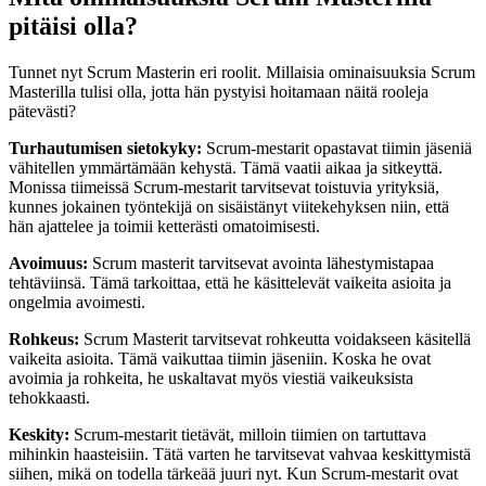
pitäisi olla?
Tunnet nyt Scrum Masterin eri roolit. Millaisia ominaisuuksia Scrum
Masterilla tulisi olla, jotta hän pystyisi hoitamaan näitä rooleja
pätevästi?
Turhautumisen sietokyky:
Scrum-mestarit opastavat tiimin jäseniä
vähitellen ymmärtämään kehystä. Tämä vaatii aikaa ja sitkeyttä.
Monissa tiimeissä Scrum-mestarit tarvitsevat toistuvia yrityksiä,
kunnes jokainen työntekijä on sisäistänyt viitekehyksen niin, että
hän ajattelee ja toimii ketterästi omatoimisesti.
Avoimuus:
Scrum masterit tarvitsevat avointa lähestymistapaa
tehtäviinsä. Tämä tarkoittaa, että he käsittelevät vaikeita asioita ja
ongelmia avoimesti.
Rohkeus:
Scrum Masterit tarvitsevat rohkeutta voidakseen käsitellä
vaikeita asioita. Tämä vaikuttaa tiimin jäseniin. Koska he ovat
avoimia ja rohkeita, he uskaltavat myös viestiä vaikeuksista
tehokkaasti.
Keskity:
Scrum-mestarit tietävät, milloin tiimien on tartuttava
mihinkin haasteisiin. Tätä varten he tarvitsevat vahvaa keskittymistä
siihen, mikä on todella tärkeää juuri nyt. Kun Scrum-mestarit ovat