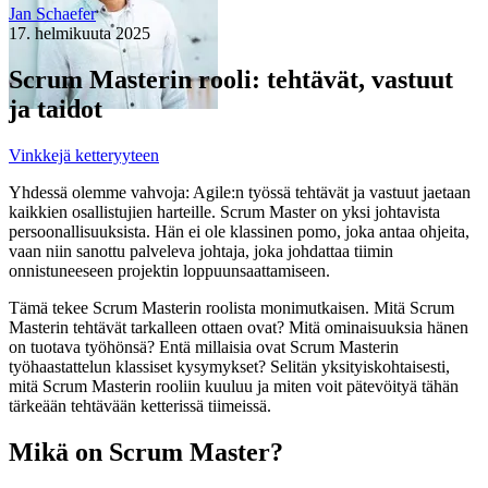
Jan Schaefer
17. helmikuuta 2025
Scrum Masterin rooli: tehtävät, vastuut
ja taidot
Vinkkejä ketteryyteen
Yhdessä olemme vahvoja: Agile:n työssä tehtävät ja vastuut jaetaan
kaikkien osallistujien harteille. Scrum Master on yksi johtavista
persoonallisuuksista. Hän ei ole klassinen pomo, joka antaa ohjeita,
vaan niin sanottu palveleva johtaja, joka johdattaa tiimin
onnistuneeseen projektin loppuunsaattamiseen.
Tämä tekee Scrum Masterin roolista monimutkaisen. Mitä Scrum
Masterin tehtävät tarkalleen ottaen ovat? Mitä ominaisuuksia hänen
on tuotava työhönsä? Entä millaisia ovat Scrum Masterin
työhaastattelun klassiset kysymykset? Selitän yksityiskohtaisesti,
mitä Scrum Masterin rooliin kuuluu ja miten voit pätevöityä tähän
tärkeään tehtävään ketterissä tiimeissä.
Mikä on Scrum Master?