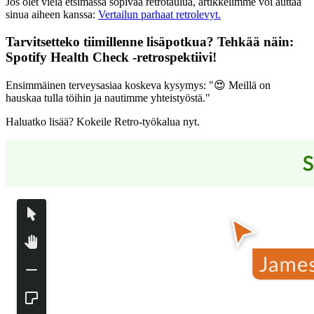
Jos olet vielä etsimässä sopivaa retrotaulua, artikkelimme voi auttaa
sinua aiheen kanssa:
Vertailun parhaat retrolevyt.
Tarvitsetteko tiimillenne lisäpotkua? Tehkää näin:
Spotify Health Check -retrospektiivi
!
Ensimmäinen terveysasiaa koskeva kysymys: "😍 Meillä on
hauskaa tulla töihin ja nautimme yhteistyöstä."
Haluatko lisää? Kokeile Retro-työkalua nyt.