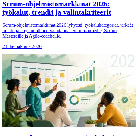
Scrum-ohjelmistomarkkinat 2026:
työkalut, trendit ja valintakriteerit
Scrum-ohjelmistomarkkinat 2026 lyhyesti: työkalukategoriat, tärkeät
trendit ja käytännöllinen valintaopas Scrum-tiimeille, Scrum
Mastereille ja Agile-coacheille.
23. heinäkuuta 2026