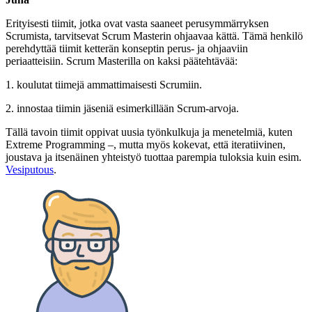
Erityisesti tiimit, jotka ovat vasta saaneet perusymmärryksen
Scrumista, tarvitsevat Scrum Masterin ohjaavaa kättä. Tämä henkilö
perehdyttää tiimit ketterän konseptin perus- ja ohjaaviin
periaatteisiin. Scrum Masterilla on kaksi päätehtävää:
1. koulutat tiimejä ammattimaisesti Scrumiin.
2. innostaa tiimin jäseniä esimerkillään Scrum-arvoja.
Tällä tavoin tiimit oppivat uusia työnkulkuja ja menetelmiä, kuten
Extreme Programming –, mutta myös kokevat, että iteratiivinen,
joustava ja itsenäinen yhteistyö tuottaa parempia tuloksia kuin esim.
Vesiputous
.