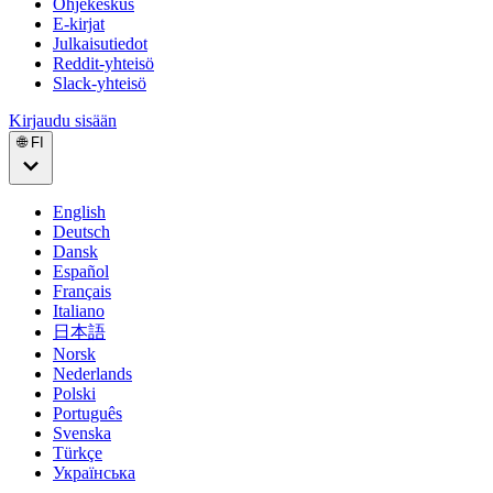
Ohjekeskus
E-kirjat
Julkaisutiedot
Reddit-yhteisö
Slack-yhteisö
Kirjaudu sisään
🌐 FI
English
Deutsch
Dansk
Español
Français
Italiano
日本語
Norsk
Nederlands
Polski
Português
Svenska
Türkçe
Українська