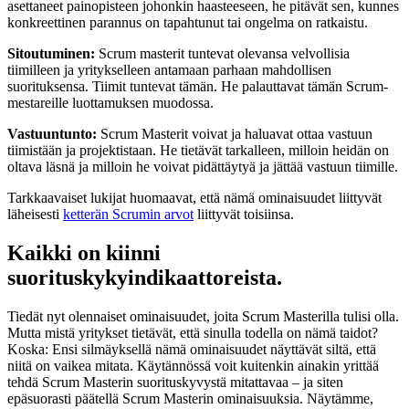
asettaneet painopisteen johonkin haasteeseen, he pitävät sen, kunnes
konkreettinen parannus on tapahtunut tai ongelma on ratkaistu.
Sitoutuminen:
Scrum masterit tuntevat olevansa velvollisia
tiimilleen ja yritykselleen antamaan parhaan mahdollisen
suorituksensa. Tiimit tuntevat tämän. He palauttavat tämän Scrum-
mestareille luottamuksen muodossa.
Vastuuntunto:
Scrum Masterit voivat ja haluavat ottaa vastuun
tiimistään ja projektistaan. He tietävät tarkalleen, milloin heidän on
oltava läsnä ja milloin he voivat pidättäytyä ja jättää vastuun tiimille.
Tarkkaavaiset lukijat huomaavat, että nämä ominaisuudet liittyvät
läheisesti
ketterän Scrumin arvot
liittyvät toisiinsa.
Kaikki on kiinni
suorituskykyindikaattoreista.
Tiedät nyt olennaiset ominaisuudet, joita Scrum Masterilla tulisi olla.
Mutta mistä yritykset tietävät, että sinulla todella on nämä taidot?
Koska: Ensi silmäyksellä nämä ominaisuudet näyttävät siltä, että
niitä on vaikea mitata. Käytännössä voit kuitenkin ainakin yrittää
tehdä Scrum Masterin suorituskyvystä mitattavaa – ja siten
epäsuorasti päätellä Scrum Masterin ominaisuuksia. Näytämme,