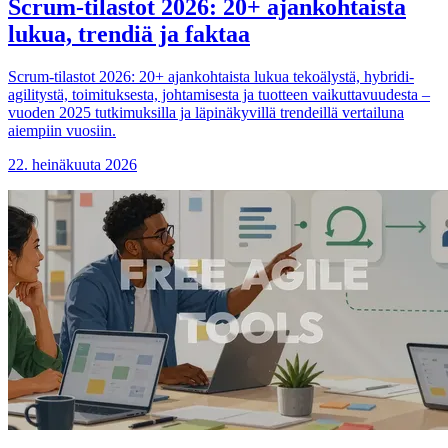
Scrum-tilastot 2026: 20+ ajankohtaista
lukua, trendiä ja faktaa
Scrum-tilastot 2026: 20+ ajankohtaista lukua tekoälystä, hybridi-
agilitystä, toimituksesta, johtamisesta ja tuotteen vaikuttavuudesta –
vuoden 2025 tutkimuksilla ja läpinäkyvillä trendeillä vertailuna
aiempiin vuosiin.
22. heinäkuuta 2026