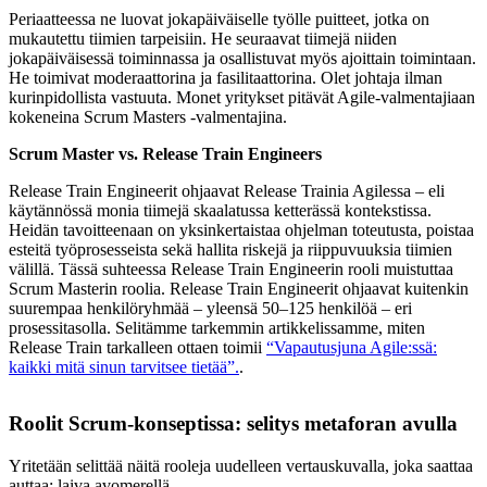
Periaatteessa ne luovat jokapäiväiselle työlle puitteet, jotka on
mukautettu tiimien tarpeisiin. He seuraavat tiimejä niiden
jokapäiväisessä toiminnassa ja osallistuvat myös ajoittain toimintaan.
He toimivat moderaattorina ja fasilitaattorina. Olet johtaja ilman
kurinpidollista vastuuta. Monet yritykset pitävät Agile-valmentajiaan
kokeneina Scrum Masters -valmentajina.
Scrum Master vs. Release Train Engineers
Release Train Engineerit ohjaavat Release Trainia Agilessa – eli
käytännössä monia tiimejä skaalatussa ketterässä kontekstissa.
Heidän tavoitteenaan on yksinkertaistaa ohjelman toteutusta, poistaa
esteitä työprosesseista sekä hallita riskejä ja riippuvuuksia tiimien
välillä. Tässä suhteessa Release Train Engineerin rooli muistuttaa
Scrum Masterin roolia. Release Train Engineerit ohjaavat kuitenkin
suurempaa henkilöryhmää – yleensä 50–125 henkilöä – eri
prosessitasolla. Selitämme tarkemmin artikkelissamme, miten
Release Train tarkalleen ottaen toimii
“Vapautusjuna Agile:ssä:
kaikki mitä sinun tarvitsee tietää”.
.
Roolit Scrum-konseptissa: selitys metaforan avulla
Yritetään selittää näitä rooleja uudelleen vertauskuvalla, joka saattaa
auttaa: laiva avomerellä.