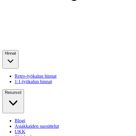
Hinnat
Retro-työkalun hinnat
1:1-työkalun hinnat
Resurssit
Blogi
Asiakkaiden suosittelut
UKK