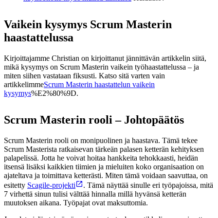
Vaikein kysymys Scrum Masterin
haastattelussa
Kirjoittajamme Christian on kirjoittanut jännittävän artikkelin siitä,
mikä kysymys on Scrum Masterin vaikein työhaastattelussa – ja
miten siihen vastataan fiksusti. Katso sitä varten vain
artikkelimme
Scrum Masterin haastattelun vaikein
kysymys
%E2%80%9D.
Scrum Masterin rooli – Johtopäätös
Scrum Masterin rooli on monipuolinen ja haastava. Tämä tekee
Scrum Masterista ratkaisevan tärkeän palasen ketterän kehityksen
palapelissä. Jotta he voivat hoitaa hankkeita tehokkaasti, heidän
itsensä lisäksi kaikkien tiimien ja mieluiten koko organisaation on
ajateltava ja toimittava ketterästi. Miten tämä voidaan saavuttaa, on
esitetty
Scagile-projekti
. Tämä näyttää sinulle eri työpajoissa, mitä
7 virhettä sinun tulisi välttää hinnalla millä hyvänsä ketterän
muutoksen aikana. Työpajat ovat maksuttomia.