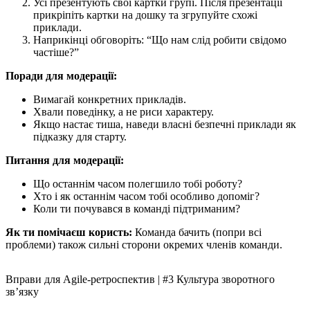
Усі презентують свої картки групі. Після презентації
прикріпіть картки на дошку та згрупуйте схожі
приклади.
Наприкінці обговоріть: “Що нам слід робити свідомо
частіше?”
Поради для модерації:
Вимагай конкретних прикладів.
Хвали поведінку, а не риси характеру.
Якщо настає тиша, наведи власні безпечні приклади як
підказку для старту.
Питання для модерації:
Що останнім часом полегшило тобі роботу?
Хто і як останнім часом тобі особливо допоміг?
Коли ти почувався в команді підтриманим?
Як ти помічаєш користь:
Команда бачить (попри всі
проблеми) також сильні сторони окремих членів команди.
Вправи для Agile-ретроспектив | #3 Культура зворотного
зв’язку