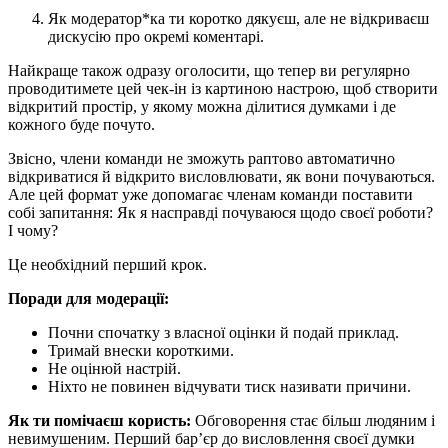
Як модератор*ка ти коротко дякуєш, але не відкриваєш
дискусію про окремі коментарі.
Найкраще також одразу оголосити, що тепер ви регулярно
проводитимете цей чек-ін із картиною настрою, щоб створити
відкритий простір, у якому можна ділитися думками і де
кожного буде почуто.
Звісно, члени команди не зможуть раптово автоматично
відкриватися й відкрито висловлювати, як вони почуваються.
Але цей формат уже допомагає членам команди поставити
собі запитання: Як я насправді почуваюся щодо своєї роботи?
І чому?
Це необхідний перший крок.
Поради для модерації:
Почни спочатку з власної оцінки й подай приклад.
Тримай внески короткими.
Не оцінюй настрій.
Ніхто не повинен відчувати тиск називати причини.
Як ти помічаєш користь:
Обговорення стає більш людяним і
невимушеним. Перший бар’єр до висловлення своєї думки