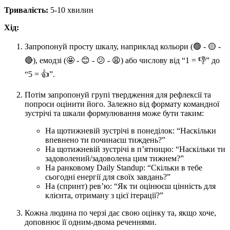
Тривалість:
5-10 хвилин
Хід:
Запропонуй просту шкалу, наприклад кольори (🟢 - 🟡 -
🔴), емодзі (🤩 - 😊 - 😕 - 😩) або числову від “1 = 👎” до
“5 = 👍”.
Потім запропонуй групі твердження для рефлексії та
попроси оцінити його. Залежно від формату командної
зустрічі та шкали формулювання може бути таким:
На щотижневій зустрічі в понеділок: “Наскільки
впевнено ти починаєш тиждень?”
На щотижневій зустрічі в п’ятницю: “Наскільки ти
задоволений/задоволена цим тижнем?”
На ранковому Daily Standup: “Скільки в тебе
сьогодні енергії для своїх завдань?”
На (спринт) рев’ю: “Як ти оцінюєш цінність для
клієнта, отриману з цієї ітерації?”
Кожна людина по черзі дає свою оцінку та, якщо хоче,
доповнює її одним-двома реченнями.