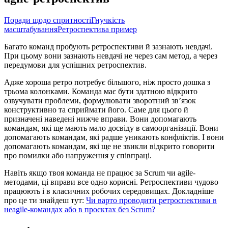
Поради щодо спритності
Гнучкість
масштабування
Ретроспектива пример
Багато команд пробують ретроспективи й зазнають невдачі.
При цьому вони зазнають невдачі не через сам метод, а через
передумови для успішних ретроспектив.
Адже хороша ретро потребує більшого, ніж просто дошка з
трьома колонками. Команда має бути здатною відкрито
озвучувати проблеми, формулювати зворотний зв’язок
конструктивно та сприймати його. Саме для цього й
призначені наведені нижче вправи. Вони допомагають
командам, які ще мають мало досвіду в самоорганізації. Вони
допомагають командам, які радше уникають конфліктів. І вони
допомагають командам, які ще не звикли відкрито говорити
про помилки або напруження у співпраці.
Навіть якщо твоя команда не працює за Scrum чи agile-
методами, ці вправи все одно корисні. Ретроспективи чудово
працюють і в класичних робочих середовищах. Докладніше
про це ти знайдеш тут:
Чи варто проводити ретроспективи в
неagile-командах або в проєктах без Scrum?