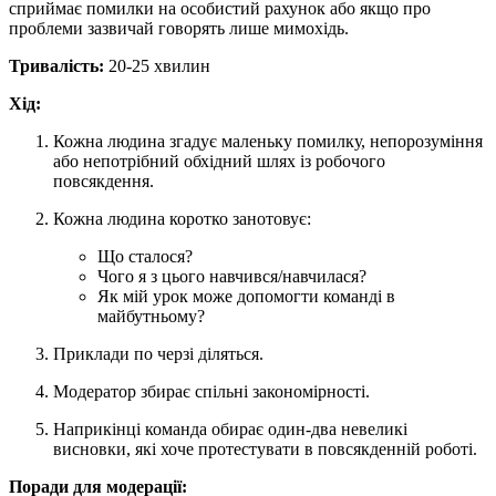
сприймає помилки на особистий рахунок або якщо про
проблеми зазвичай говорять лише мимохідь.
Тривалість:
20-25 хвилин
Хід:
Кожна людина згадує маленьку помилку, непорозуміння
або непотрібний обхідний шлях із робочого
повсякдення.
Кожна людина коротко занотовує:
Що сталося?
Чого я з цього навчився/навчилася?
Як мій урок може допомогти команді в
майбутньому?
Приклади по черзі діляться.
Модератор збирає спільні закономірності.
Наприкінці команда обирає один-два невеликі
висновки, які хоче протестувати в повсякденній роботі.
Поради для модерації: