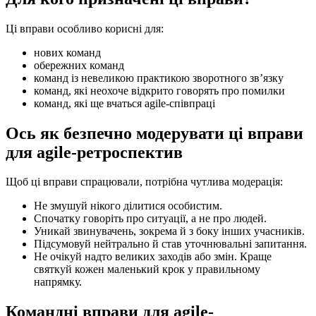
Ці вправи особливо корисні для:
нових команд
обережних команд
команд із невеликою практикою зворотного зв’язку
команд, які неохоче відкрито говорять про помилки
команд, які ще вчаться agile-співпраці
Ось як безпечно модерувати ці вправи
для agile-ретроспектив
Щоб ці вправи спрацювали, потрібна чутлива модерація:
Не змушуй нікого ділитися особистим.
Спочатку говоріть про ситуації, а не про людей.
Уникай звинувачень, зокрема й з боку інших учасників.
Підсумовуй нейтрально й став уточнювальні запитання.
Не очікуй надто великих заходів або змін. Краще
святкуй кожен маленький крок у правильному
напрямку.
Командні вправи для agile-