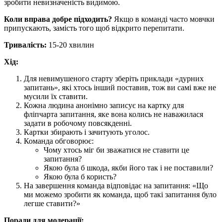
зробити невизначеність видимою.
Коли вправа добре підходить?
Якщо в команді часто мовчки
припускають, замість того щоб відкрито перепитати.
Тривалість:
15-20 хвилин
Хід:
Для невимушеного старту зберіть приклади «дурних
запитань», які хтось інший поставив, тож ви самі вже не
мусили їх ставити.
Кожна людина анонімно записує на картку для
фліпчарта запитання, яке вона колись не наважилася
задати в робочому повсякденні.
Картки збирають і зачитують уголос.
Команда обговорює:
Чому хтось міг би зважатися не ставити це
запитання?
Якою була б шкода, якби його так і не поставили?
Якою була б користь?
На завершення команда відповідає на запитання: «Що
ми можемо зробити як команда, щоб такі запитання було
легше ставити?»
Поради для модерації: