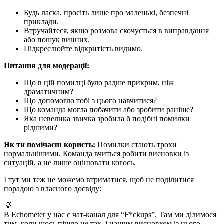
Будь ласка, просіть лише про маленькі, безпечні
приклади.
Втручайтеся, якщо розмова скочується в виправдання
або пошук винних.
Підкреслюйте відкритість видимо.
Питання для модерації:
Що в цій помилці було радше прикрим, ніж
драматичним?
Що допомогло тобі з цього навчитися?
Що команда могла побачити або зробити раніше?
Яка невелика звичка зробила б подібні помилки
рідшими?
Як ти помічаєш користь:
Помилки стають трохи
нормальнішими. Команда вчиться робити висновки із
ситуацій, а не лише оцінювати когось.
І тут ми теж не можемо втриматися, щоб не поділитися
порадою з власного досвіду:
💡
В Echometer у нас є чат-канал для “F*ckups”. Там ми ділимося
тим, коли щось пішло не так, і нашим висновком із цього.