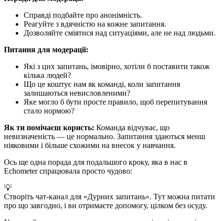
Справді подбайте про анонімність.
Реагуйте з вдячністю на кожне запитання.
Дозволяйте сміятися над ситуаціями, але не над людьми.
Питання для модерації:
Які з цих запитань, імовірно, хотіли б поставити також
кілька людей?
Що це коштує нам як команді, коли запитання
залишаються невисловленими?
Яке могло б бути просте правило, щоб перепитування
стало нормою?
Як ти помічаєш користь:
Команда відчуває, що
невизначеність — це нормально. Запитання здаються менш
ніяковими і більше схожими на внесок у навчання.
Ось ще одна порада для подальшого кроку, яка в нас в
Echometer спрацювала просто чудово:
💡
Створіть чат-канал для «Дурних запитань». Тут можна питати
про що завгодно, і ви отримаєте допомогу, цілком без осуду.