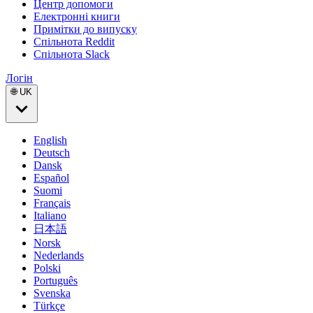
Центр допомоги
Електронні книги
Примітки до випуску
Спільнота Reddit
Спільнота Slack
Логін
🌐 UK
English
Deutsch
Dansk
Español
Suomi
Français
Italiano
日本語
Norsk
Nederlands
Polski
Português
Svenska
Türkçe