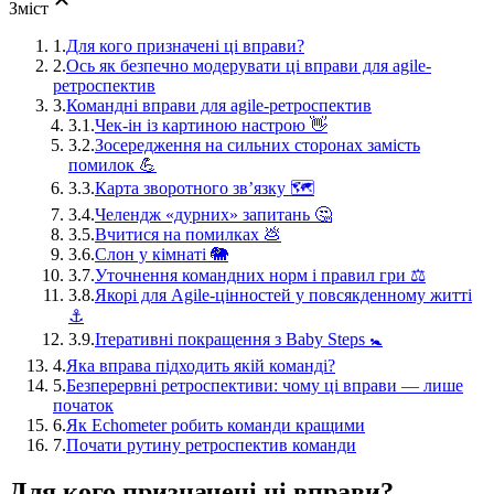
Зміст
1.
Для кого призначені ці вправи?
2.
Ось як безпечно модерувати ці вправи для agile-
ретроспектив
3.
Командні вправи для agile-ретроспектив
3.1.
Чек-ін із картиною настрою 👋
3.2.
Зосередження на сильних сторонах замість
помилок 💪
3.3.
Карта зворотного зв’язку 🗺️
3.4.
Челендж «дурних» запитань 🤔
3.5.
Вчитися на помилках 💩
3.6.
Слон у кімнаті 🐘
3.7.
Уточнення командних норм і правил гри ⚖️
3.8.
Якорі для Agile-цінностей у повсякденному житті
⚓️
3.9.
Ітеративні покращення з Baby Steps 🚼
4.
Яка вправа підходить якій команді?
5.
Безперервні ретроспективи: чому ці вправи — лише
початок
6.
Як Echometer робить команди кращими
7.
Почати рутину ретроспектив команди
Для кого призначені ці вправи?