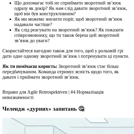
Що допомагає тобі не сприймати зворотний зв’язок
одразу як докір? Як нам слід давати зворотний зв’язок,
щоб він був конструктивним?
Як ми можемо знизити поріг, щоб зворотний зв’язок
надавали частіше?
Як слід реагувати на зворотний зв’язок? Як показати
співрозмовнику, що ти також береш цей зворотний
зв’язок до уваги?
Скористайтеся нагодою також для того, щоб у рольовій грі
дати одне одному зворотний зв’язок і потренувати ці пункти.
Як ти помічаєш користь:
Зворотний зв’язок стає більш
передбачуваним. Команда отримує ясність щодо того, як
давати і приймати зворотний зв’язок.
Вправи для Agile Retrospektiven | #4 Нормалізація
невизначеності
Челендж «дурних» запитань 🤔