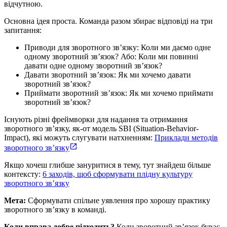
відчутною.
Основна ідея проста. Команда разом збирає відповіді на три
запитання:
Приводи для зворотного зв’язку: Коли ми даємо одне
одному зворотний зв’язок? Або: Коли ми повинні
давати одне одному зворотний зв’язок?
Давати зворотний зв’язок: Як ми хочемо давати
зворотний зв’язок?
Приймати зворотний зв’язок: Як ми хочемо приймати
зворотний зв’язок?
Існують різні фреймворки для надання та отримання
зворотного зв’язку, як-от модель SBI (Situation-Behavior-
Impact), які можуть слугувати натхненням:
Приклади методів
зворотного зв’язку
Якщо хочеш глибше зануритися в тему, тут знайдеш більше
контексту:
6 заходів, щоб сформувати плідну культуру
зворотного зв’язку
Мета:
Сформувати спільне уявлення про хорошу практику
зворотного зв’язку в команді.
Коли вправа добре підходить?
Коли зворотний зв’язок буває