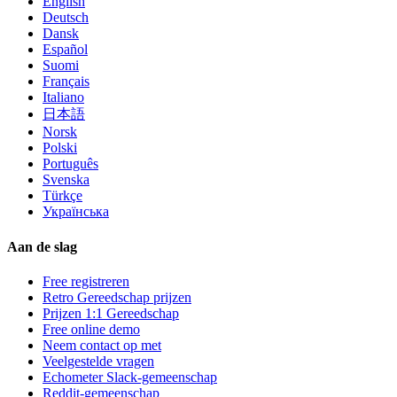
English
Deutsch
Dansk
Español
Suomi
Français
Italiano
日本語
Norsk
Polski
Português
Svenska
Türkçe
Українська
Aan de slag
Free registreren
Retro Gereedschap prijzen
Prijzen 1:1 Gereedschap
Free online demo
Neem contact op met
Veelgestelde vragen
Echometer Slack-gemeenschap
Reddit-gemeenschap