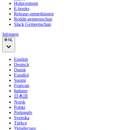
Hulpcentrum
E-books
Release-opmerkingen
Reddit-gemeenschap
Slack Gemeenschap
Inloggen
🌐 NL
English
Deutsch
Dansk
Español
Suomi
Français
Italiano
日本語
Norsk
Polski
Português
Svenska
Türkçe
Українська