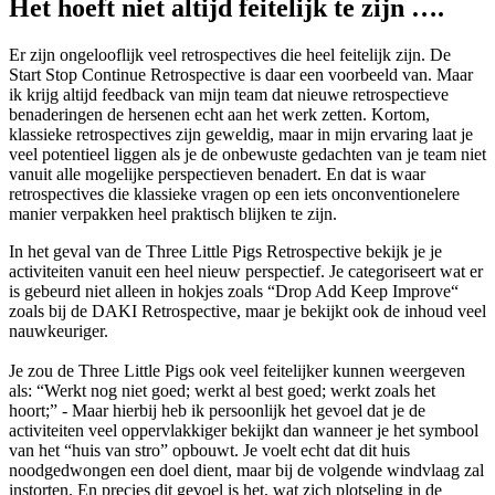
Het hoeft niet altijd feitelijk te zijn ….
Er zijn ongelooflijk veel retrospectives die heel feitelijk zijn. De
Start Stop Continue Retrospective is daar een voorbeeld van. Maar
ik krijg altijd feedback van mijn team dat nieuwe retrospectieve
benaderingen de hersenen echt aan het werk zetten. Kortom,
klassieke retrospectives zijn geweldig, maar in mijn ervaring laat je
veel potentieel liggen als je de onbewuste gedachten van je team niet
vanuit alle mogelijke perspectieven benadert. En dat is waar
retrospectives die klassieke vragen op een iets onconventionelere
manier verpakken heel praktisch blijken te zijn.
In het geval van de Three Little Pigs Retrospective bekijk je je
activiteiten vanuit een heel nieuw perspectief. Je categoriseert wat er
is gebeurd niet alleen in hokjes zoals “Drop Add Keep Improve“
zoals bij de DAKI Retrospective, maar je bekijkt ook de inhoud veel
nauwkeuriger.
Je zou de Three Little Pigs ook veel feitelijker kunnen weergeven
als: “Werkt nog niet goed; werkt al best goed; werkt zoals het
hoort;” - Maar hierbij heb ik persoonlijk het gevoel dat je de
activiteiten veel oppervlakkiger bekijkt dan wanneer je het symbool
van het “huis van stro” opbouwt. Je voelt echt dat dit huis
noodgedwongen een doel dient, maar bij de volgende windvlaag zal
instorten. En precies dit gevoel is het, wat zich plotseling in de