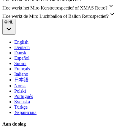
Hoe werkt het Miro Kerstretrospectief of XMAS Retro?
Hoe werkt de Miro Luchtballon of Ballon Retrospectief?
🌐 NL
English
Deutsch
Dansk
Español
Suomi
Français
Italiano
日本語
Norsk
Polski
Português
Svenska
Türkçe
Українська
Aan de slag