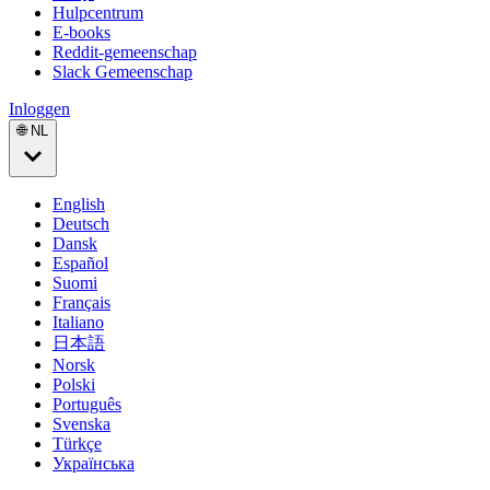
Hulpcentrum
E-books
Reddit-gemeenschap
Slack Gemeenschap
Inloggen
🌐 NL
English
Deutsch
Dansk
Español
Suomi
Français
Italiano
日本語
Norsk
Polski
Português
Svenska
Türkçe
Українська