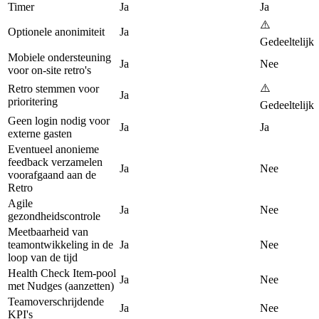
Timer
Ja
Ja
⚠️
Optionele anonimiteit
Ja
Gedeeltelijk
Mobiele ondersteuning
Ja
Nee
voor on-site retro's
⚠️
Retro stemmen voor
Ja
prioritering
Gedeeltelijk
Geen login nodig voor
Ja
Ja
externe gasten
Eventueel anonieme
feedback verzamelen
Ja
Nee
voorafgaand aan de
Retro
Agile
Ja
Nee
gezondheidscontrole
Meetbaarheid van
teamontwikkeling in de
Ja
Nee
loop van de tijd
Health Check Item-pool
Ja
Nee
met Nudges (aanzetten)
Teamoverschrijdende
Ja
Nee
KPI's