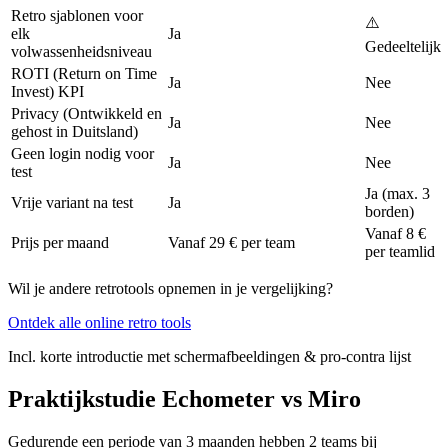
Retro sjablonen voor
⚠️
elk
Ja
Gedeeltelijk
volwassenheidsniveau
ROTI (Return on Time
Ja
Nee
Invest) KPI
Privacy (Ontwikkeld en
Ja
Nee
gehost in Duitsland)
Geen login nodig voor
Ja
Nee
test
Ja (max. 3
Vrije variant na test
Ja
borden)
Vanaf 8 €
Prijs per maand
Vanaf 29 € per team
per teamlid
Wil je andere retrotools opnemen in je vergelijking?
Ontdek alle online retro tools
Incl. korte introductie met schermafbeeldingen & pro-contra lijst
Praktijkstudie Echometer vs Miro
Gedurende een periode van 3 maanden hebben 2 teams bij