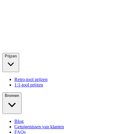
Prijzen
Retro-tool prijzen
1:1-tool prijzen
Bronnen
Blog
Getuigenissen van klanten
FAQs