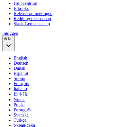
Hulpcentrum
E-books
Release-opmerkingen
Reddit-gemeenschap
Slack Gemeenschap
Inloggen
🌐 NL
English
Deutsch
Dansk
Español
Suomi
Français
Italiano
日本語
Norsk
Polski
Português
Svenska
Türkçe
Українська