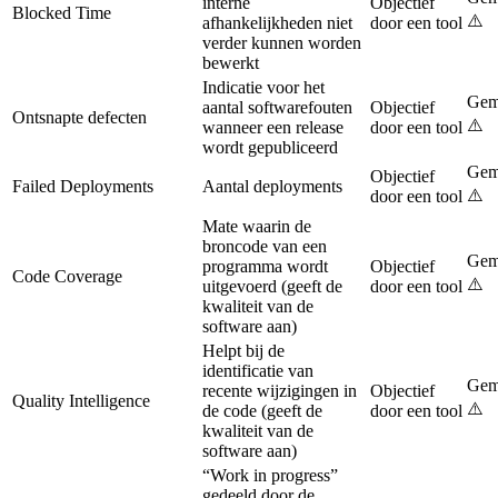
interne
Objectief
Blocked Time
⚠️
afhankelijkheden niet
door een tool
verder kunnen worden
bewerkt
Indicatie voor het
Gem
aantal softwarefouten
Objectief
Ontsnapte defecten
⚠️
wanneer een release
door een tool
wordt gepubliceerd
Gem
Objectief
Failed Deployments
Aantal deployments
⚠️
door een tool
Mate waarin de
broncode van een
Gem
programma wordt
Objectief
Code Coverage
⚠️
uitgevoerd (geeft de
door een tool
kwaliteit van de
software aan)
Helpt bij de
identificatie van
Gem
recente wijzigingen in
Objectief
Quality Intelligence
⚠️
de code (geeft de
door een tool
kwaliteit van de
software aan)
“Work in progress”
gedeeld door de