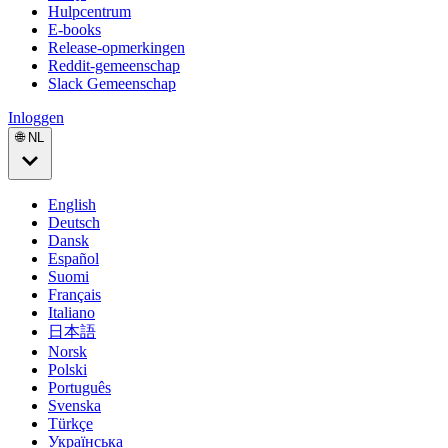
Hulpcentrum
E-books
Release-opmerkingen
Reddit-gemeenschap
Slack Gemeenschap
Inloggen
🌐 NL
English
Deutsch
Dansk
Español
Suomi
Français
Italiano
日本語
Norsk
Polski
Português
Svenska
Türkçe
Українська