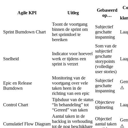
Co
Gebaseerd
Agile KPI
Uitleg
op…
kla
Toont de voortgang
Subjectief
binnen de sprint om
Sprint Burndown Chart
geschatte
Laa
het sprintdoel te
inspanning
bereiken
Som van de
subjectief
Indicator voor hoeveel
geschatte
Snelheid
werk er tijdens een
Laa
storypoints
sprint is verzet
(volledige
user stories)
Monitoring van de
Subjectief
Gem
Epic en Release
voortgang over vele
geschatte
⚠️
Burndown
taken heen in de
inspanning
richting van een epic
Tijdsduur van de status
Objectieve
Control Chart
“In behandeling” tot
Laa
tijdmeting
“Gereed” van taken
Aantal taken in de
Objectief
Gem
backlog in verhouding
Cumulatief Flow Diagram
aantal taken
⚠️
tot de nog beschikbare