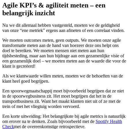
Agile KPI’s & agiliteit meten – een
belangrijk inzicht
Nu we dit allemaal hebben vastgesteld, moeten we de geldigheid
van onze “ene metriek” ergens aan afmeten of een correlaat vinden.
We moeten outcomes meten, geen outputs. We moeten onze agile
transformatie meten aan de hand van hoezeer deze ons helpt ons
doel te bereiken. We moeten mensen niet meten aan hun
tijdsbesteding, maar aan hun bijdrage aan een gezamenlijke visie of
een gezamenlijk doel – we moeten meten aan de waarde die voor de
klant is gecreëerd!
Als we klantwaarde willen meten, moeten we de behoeften van de
klant heel goed begrijpen.
Een spoorwegmaatschappij moet bijvoorbeeld begrijpen dat ze niet
in de spoorwegbusiness zit. Het moet begrijpen dat het in de
transportbusiness zit. Want het maakt klanten niet uit of ze met de
trein of met het vliegtuig worden vervoerd.
Een korte uitweiding: Het belangrijkste bij agile metrics is natuurlijk
om erover na te denken. Zoals bijvoorbeeld met de
Spotify Health
Check
met de overeenkomstige retrospectieve.