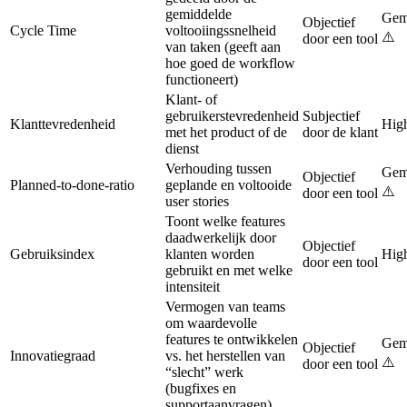
gemiddelde
Gem
Objectief
Cycle Time
voltooiingssnelheid
⚠️
door een tool
van taken (geeft aan
hoe goed de workflow
functioneert)
Klant- of
gebruikerstevredenheid
Subjectief
Klanttevredenheid
Hig
met het product of de
door de klant
dienst
Verhouding tussen
Gem
Objectief
Planned-to-done-ratio
geplande en voltooide
⚠️
door een tool
user stories
Toont welke features
daadwerkelijk door
Objectief
Gebruiksindex
klanten worden
Hig
door een tool
gebruikt en met welke
intensiteit
Vermogen van teams
om waardevolle
features te ontwikkelen
Gem
Objectief
Innovatiegraad
vs. het herstellen van
⚠️
door een tool
“slecht” werk
(bugfixes en
supportaanvragen)