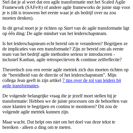
Stel dat je al weet dat een agile transformatie met het Scaled Agile
Framework (SAFe®) of andere agile frameworks de juiste stap voor
je is (dit is trouwens het eerste waar je als bedrijf over na zou
moeten denken).
In dit geval moet je je richten op
Start
van de agile transformatie ligt
op één ding: De agile mindset van het leiderschapsteam.
Is het leiderschapsteam echt bereid om te veranderen? Begrijpen ze
de implicaties van een transformatie? Zijn ze bereid om als eerste
team van het bedrijf agile methoden serieus te introduceren -
inclusief Kanban, agile retrospectieven & continue zelfreflectie?
Theoretisch zou een eerste agile metriek zich dus moeten richten op
de “bereidheid van de directie of het leiderschapsteam”. Mijn
collega Jean geeft in zijn artikel
7 tips over de rol van leiders bij
agile transformaties
.
De volgende belangrijke vraag die je jezelf moet stellen bij je
transformatie: Hebben we de juiste processen om de behoeften van
onze klanten te begrijpen en continu te monitoren? Dit zou de
volgende agile metriek kunnen zijn.
Maar wacht. Dat helpt ons niet om het doel van deze tekst te
bereiken - alleen
a
ding om te meten.