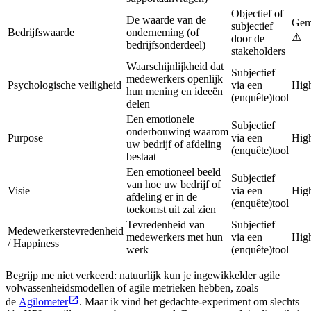
Objectief of
De waarde van de
Gem
subjectief
Bedrijfswaarde
onderneming (of
⚠️
door de
bedrijfsonderdeel)
stakeholders
Waarschijnlijkheid dat
Subjectief
medewerkers openlijk
Psychologische veiligheid
via een
Hig
hun mening en ideeën
(enquête)tool
delen
Een emotionele
Subjectief
onderbouwing waarom
Purpose
via een
Hig
uw bedrijf of afdeling
(enquête)tool
bestaat
Een emotioneel beeld
Subjectief
van hoe uw bedrijf of
Visie
via een
Hig
afdeling er in de
(enquête)tool
toekomst uit zal zien
Tevredenheid van
Subjectief
Medewerkerstevredenheid
medewerkers met hun
via een
Hig
/ Happiness
werk
(enquête)tool
Begrijp me niet verkeerd: natuurlijk kun je ingewikkelder agile
volwassenheidsmodellen of agile metrieken hebben, zoals
de
Agilometer
. Maar ik vind het gedachte-experiment om slechts