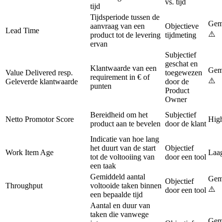
vs. tijd
tijd
Tijdsperiode tussen de
Gem
aanvraag van een
Objectieve
Lead Time
⚠️
product tot de levering
tijdmeting
ervan
Subjectief
geschat en
Klantwaarde van een
Gem
Value Delivered resp.
toegewezen
requirement in € of
⚠️
Geleverde klantwaarde
door de
punten
Product
Owner
Bereidheid om het
Subjectief
Netto Promotor Score
Hig
product aan te bevelen
door de klant
Indicatie van hoe lang
het duurt van de start
Objectief
Work Item Age
Laa
tot de voltooiing van
door een tool
een taak
Gemiddeld aantal
Gem
Objectief
Throughput
voltooide taken binnen
⚠️
door een tool
een bepaalde tijd
Aantal en duur van
taken die vanwege
Gem