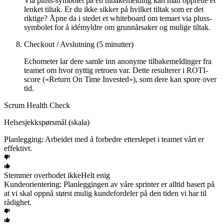
Via pluss-symbolet på en tilbakemelding kan man opprette et
lenket tiltak. Er du ikke sikker på hvilket tiltak som er det
riktige? Åpne da i stedet et whiteboard om temaet via pluss-
symbolet for å idémyldre om grunnårsaker og mulige tiltak.
Checkout / Avslutning (5 minutter)
Echometer lar dere samle inn anonyme tilbakemeldinger fra
teamet om hvor nyttig retroen var. Dette resulterer i ROTI-
score («Return On Time Invested»), som dere kan spore over
tid.
Scrum Health Check
Helsesjekkspørsmål (skala)
Planlegging: Arbeidet med å forbedre etterslepet i teamet vårt er
effektivt.
Stemmer overhodet ikke
Helt enig
Kundeorientering: Planleggingen av våre sprinter er alltid basert på
at vi skal oppnå størst mulig kundefordeler på den tiden vi har til
rådighet.