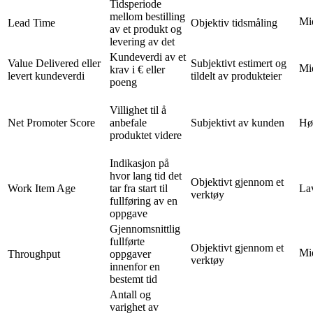
Tidsperiode
mellom bestilling
Mi
Lead Time
Objektiv tidsmåling
av et produkt og
levering av det
Kundeverdi av et
Value Delivered eller
Subjektivt estimert og
Mi
krav i € eller
levert kundeverdi
tildelt av produkteier
poeng
Villighet til å
Net Promoter Score
anbefale
Subjektivt av kunden
Hø
produktet videre
Indikasjon på
hvor lang tid det
Objektivt gjennom et
Work Item Age
tar fra start til
La
verktøy
fullføring av en
oppgave
Gjennomsnittlig
fullførte
Objektivt gjennom et
Mi
Throughput
oppgaver
verktøy
innenfor en
bestemt tid
Antall og
varighet av