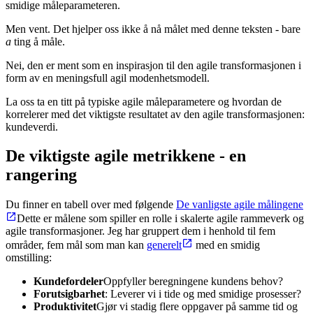
smidige måleparameteren.
Men vent. Det hjelper oss ikke å nå målet med denne teksten - bare
a
ting å måle.
Nei, den er ment som en inspirasjon til den agile transformasjonen i
form av en meningsfull agil modenhetsmodell.
La oss ta en titt på typiske agile måleparametere og hvordan de
korrelerer med det viktigste resultatet av den agile transformasjonen:
kundeverdi.
De viktigste agile metrikkene - en
rangering
Du finner en tabell over med følgende
De vanligste agile målingene
Dette er målene som spiller en rolle i skalerte agile rammeverk og
agile transformasjoner. Jeg har gruppert dem i henhold til fem
områder, fem mål som man kan
generelt
med en smidig
omstilling:
Kundefordeler
Oppfyller beregningene kundens behov?
Forutsigbarhet
: Leverer vi i tide og med smidige prosesser?
Produktivitet
Gjør vi stadig flere oppgaver på samme tid og