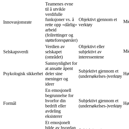
Teamenes evne
til å utvikle
verdifulle
funksjoner vs. å
Objektivt gjennom et
Mi
Innovasjonsrate
rette opp «dårlig»
verktøy
arbeid
(feilrettinger og
støtteforespørsler)
Verdien av
Objektivt eller
Mi
Selskapsverdi
selskapet
subjektivt av
(området)
interessentene
Sannsynlighet for
at ansatte åpent
Subjektivt gjennom et
Psykologisk sikkerhet
deler sine
Hø
(undersøkelses-)verktøy
meninger og
ideer
En emosjonell
begrunnelse for
hvorfor din
Subjektivt gjennom et
Formål
Hø
bedrift eller
(undersøkelses-)verktøy
avdeling
eksisterer
Et emosjonelt
bilde av hvordan