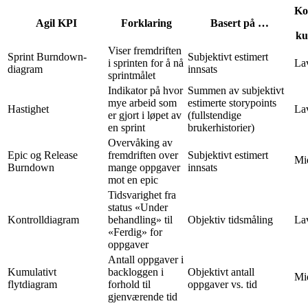
Ko
Agil KPI
Forklaring
Basert på …
ku
Viser fremdriften
Sprint Burndown-
Subjektivt estimert
i sprinten for å nå
La
diagram
innsats
sprintmålet
Indikator på hvor
Summen av subjektivt
mye arbeid som
estimerte storypoints
Hastighet
La
er gjort i løpet av
(fullstendige
en sprint
brukerhistorier)
Overvåking av
Epic og Release
fremdriften over
Subjektivt estimert
Mi
Burndown
mange oppgaver
innsats
mot en epic
Tidsvarighet fra
status «Under
Kontrolldiagram
behandling» til
Objektiv tidsmåling
La
«Ferdig» for
oppgaver
Antall oppgaver i
Kumulativt
backloggen i
Objektivt antall
Mi
flytdiagram
forhold til
oppgaver vs. tid
gjenværende tid