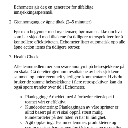
Echometer gir deg en generator for tilfeldige
innsjekkingsspørsmål.
Gjennomgang av åpne tiltak (2–5 minutter)
Før man begynner med nye temaer, bør man snakke om hva
som har skjedd med tiltakene fra tidligere retrospektiver for å
kontrollere effektiviteten. Echometer lister automatisk opp alle
åpne action items fra tidligere retroer.
Health Check
Alle teammedlemmer kan svare anonymt på helsesjekkene på
en skala. Gå deretter gjennom resultatene av helsesjekkene
sammen og noter eventuelt ytterligere kommentarer. Hvis du
bruker de samme helsesjekkene i flere retrospektiver, kan du
også spore trender over tid i Echometer.
Planlegging: Arbeidet med å forbedre etterslepet i
teamet vårt er effektivt.
Kundeorientering: Planleggingen av våre sprinter er
alltid basert på at vi skal oppnå størst mulig
kundefordeler på den tiden vi har til rådighet.
Agil opplæring: Teammedlemmer, produkteiere og
scrum masters har samme forståelse av sine respektive