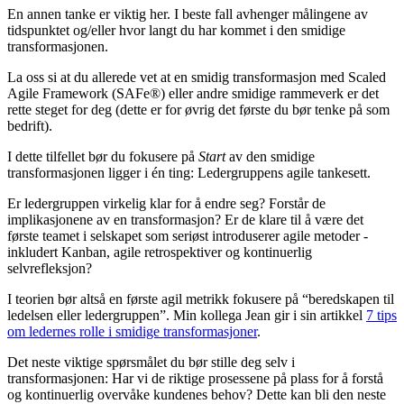
En annen tanke er viktig her. I beste fall avhenger målingene av
tidspunktet og/eller hvor langt du har kommet i den smidige
transformasjonen.
La oss si at du allerede vet at en smidig transformasjon med Scaled
Agile Framework (SAFe®) eller andre smidige rammeverk er det
rette steget for deg (dette er for øvrig det første du bør tenke på som
bedrift).
I dette tilfellet bør du fokusere på
Start
av den smidige
transformasjonen ligger i én ting: Ledergruppens agile tankesett.
Er ledergruppen virkelig klar for å endre seg? Forstår de
implikasjonene av en transformasjon? Er de klare til å være det
første teamet i selskapet som seriøst introduserer agile metoder -
inkludert Kanban, agile retrospektiver og kontinuerlig
selvrefleksjon?
I teorien bør altså en første agil metrikk fokusere på “beredskapen til
ledelsen eller ledergruppen”. Min kollega Jean gir i sin artikkel
7 tips
om ledernes rolle i smidige transformasjoner
.
Det neste viktige spørsmålet du bør stille deg selv i
transformasjonen: Har vi de riktige prosessene på plass for å forstå
og kontinuerlig overvåke kundenes behov? Dette kan bli den neste