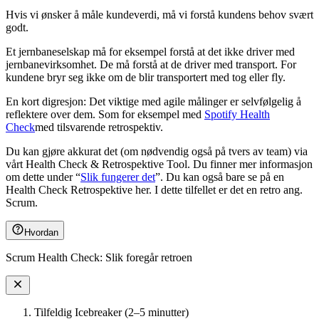
Hvis vi ønsker å måle kundeverdi, må vi forstå kundens behov svært
godt.
Et jernbaneselskap må for eksempel forstå at det ikke driver med
jernbanevirksomhet. De må forstå at de driver med transport. For
kundene bryr seg ikke om de blir transportert med tog eller fly.
En kort digresjon: Det viktige med agile målinger er selvfølgelig å
reflektere over dem. Som for eksempel med
Spotify Health
Check
med tilsvarende retrospektiv.
Du kan gjøre akkurat det (om nødvendig også på tvers av team) via
vårt Health Check & Retrospektive Tool. Du finner mer informasjon
om dette under “
Slik fungerer det
”. Du kan også bare se på en
Health Check Retrospektive her. I dette tilfellet er det en retro ang.
Scrum.
Hvordan
Scrum Health Check: Slik foregår retroen
Tilfeldig Icebreaker (2–5 minutter)