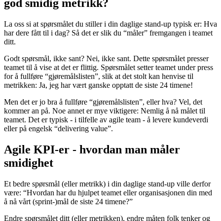
god smidig metrikk?
La oss si at spørsmålet du stiller i din daglige stand-up typisk er: Hva
har dere fått til i dag? Så det er slik du “måler” fremgangen i teamet
ditt.
Godt spørsmål, ikke sant? Nei, ikke sant. Dette spørsmålet presser
teamet til å vise at det er flittig. Spørsmålet setter teamet under press
for å fullføre “gjøremålslisten”, slik at det stolt kan henvise til
metrikken: Ja, jeg har vært ganske opptatt de siste 24 timene!
Men det er jo bra å fullføre “gjøremålslisten”, eller hva? Vel, det
kommer an på. Noe annet er mye viktigere: Nemlig å nå målet til
teamet. Det er typisk - i tilfelle av agile team - å levere kundeverdi
eller på engelsk “delivering value”.
Agile KPI-er - hvordan man måler
smidighet
Et bedre spørsmål (eller metrikk) i din daglige stand-up ville derfor
være: “Hvordan har du hjulpet teamet eller organisasjonen din med
å nå vårt (sprint-)mål de siste 24 timene?”
Endre spørsmålet ditt (eller metrikken), endre måten folk tenker og