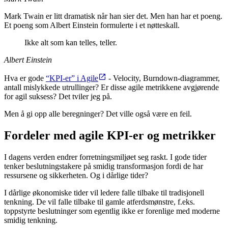
Mark Twain er litt dramatisk når han sier det. Men han har et poeng.
Et poeng som Albert Einstein formulerte i et nøtteskall.
Ikke alt som kan telles, teller.
Albert Einstein
Hva er gode
“KPI-er” i Agile
- Velocity, Burndown-diagrammer,
antall mislykkede utrullinger? Er disse agile metrikkene avgjørende
for agil suksess? Det tviler jeg på.
Men å gi opp alle beregninger? Det ville også være en feil.
Fordeler med agile KPI-er og metrikker
I dagens verden endrer forretningsmiljøet seg raskt. I gode tider
tenker beslutningstakere på smidig transformasjon fordi de har
ressursene og sikkerheten. Og i dårlige tider?
I dårlige økonomiske tider vil ledere falle tilbake til tradisjonell
tenkning. De vil falle tilbake til gamle atferdsmønstre, f.eks.
toppstyrte beslutninger som egentlig ikke er forenlige med moderne
smidig tenkning.