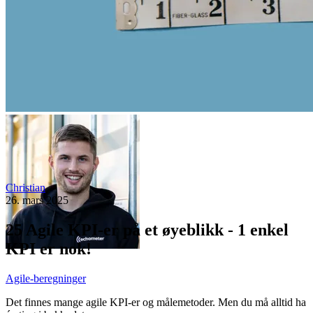
Christian
26. mars 2025
25 Agile KPI-er på et øyeblikk - 1 enkel
KPI er nok!
Agile-beregninger
Det finnes mange agile KPI-er og målemetoder. Men du må alltid ha