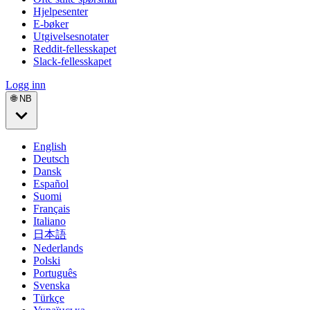
Hjelpesenter
E-bøker
Utgivelsesnotater
Reddit-fellesskapet
Slack-fellesskapet
Logg inn
🌐 NB
English
Deutsch
Dansk
Español
Suomi
Français
Italiano
日本語
Nederlands
Polski
Português
Svenska
Türkçe