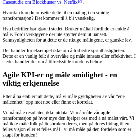
Casestudie om Blockbuster vs. Netflix
.
Hvordan kan du omsette dette til en måling i en smidig
transformasjon? Det kommer til å bli vanskelig.
Hva bedrifter bør gjøre i stedet: Bruker måltall fordi de er enkle å
måle. Fordi verktøyene der ute spytter dem ut uansett.
Sannsynligheten for at dette er de riktige målingene, er ganske lav.
Det handler for eksempel ikke om å forbedre sprinthastigheten.
Dette er en vanlig feil: å overvåke og måle innsats eller effektivitet. I
stedet handler det om å tilfredsstille kundens behov.
Agile KPI-er og måle smidighet - en
viktig erkjennelse
Etter å ha etablert alt dette, må vi måle gyldigheten av vår “ene
måleenhet” opp mot noe eller finne et korrelat.
Vi må måle resultater, ikke utdata. Vi må måle vår agile
transformasjon på hvor mye den hjelper oss med å nå målet vårt. Vi
må ikke måle folk på tidsbruken deres, men på deres bidrag til en
felles visjon eller et felles mål - vi må måle på den fordelen som er
skapt for kunden!