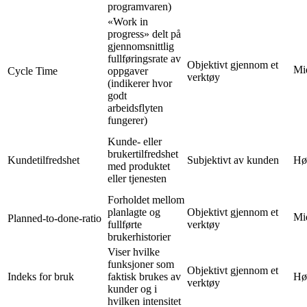
programvaren)
«Work in
progress» delt på
gjennomsnittlig
fullføringsrate av
Objektivt gjennom et
Mi
Cycle Time
oppgaver
verktøy
(indikerer hvor
godt
arbeidsflyten
fungerer)
Kunde- eller
brukertilfredshet
Kundetilfredshet
Subjektivt av kunden
Hø
med produktet
eller tjenesten
Forholdet mellom
planlagte og
Objektivt gjennom et
Mi
Planned-to-done-ratio
fullførte
verktøy
brukerhistorier
Viser hvilke
funksjoner som
Objektivt gjennom et
Indeks for bruk
faktisk brukes av
Hø
verktøy
kunder og i
hvilken intensitet