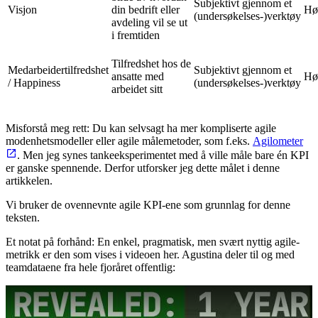
Subjektivt gjennom et
Visjon
din bedrift eller
Hø
(undersøkelses-)verktøy
avdeling vil se ut
i fremtiden
Tilfredshet hos de
Medarbeidertilfredshet
Subjektivt gjennom et
ansatte med
Hø
/ Happiness
(undersøkelses-)verktøy
arbeidet sitt
Misforstå meg rett: Du kan selvsagt ha mer kompliserte agile
modenhetsmodeller eller agile målemetoder, som f.eks.
Agilometer
. Men jeg synes tankeeksperimentet med å ville måle bare én KPI
er ganske spennende. Derfor utforsker jeg dette målet i denne
artikkelen.
Vi bruker de ovennevnte agile KPI-ene som grunnlag for denne
teksten.
Et notat på forhånd: En enkel, pragmatisk, men svært nyttig agile-
metrikk er den som vises i videoen her. Agustina deler til og med
teamdataene fra hele fjoråret offentlig:
Play