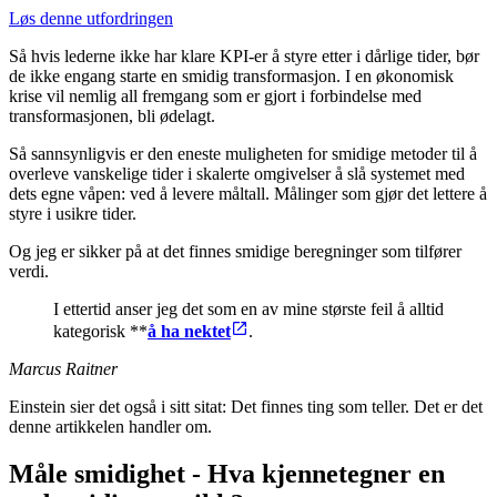
Løs denne utfordringen
Så hvis lederne ikke har klare KPI-er å styre etter i dårlige tider, bør
de ikke engang starte en smidig transformasjon. I en økonomisk
krise vil nemlig all fremgang som er gjort i forbindelse med
transformasjonen, bli ødelagt.
Så sannsynligvis er den eneste muligheten for smidige metoder til å
overleve vanskelige tider i skalerte omgivelser å slå systemet med
dets egne våpen: ved å levere måltall. Målinger som gjør det lettere å
styre i usikre tider.
Og jeg er sikker på at det finnes smidige beregninger som tilfører
verdi.
I ettertid anser jeg det som en av mine største feil å alltid
kategorisk **
å ha nektet
.
Marcus Raitner
Einstein sier det også i sitt sitat: Det finnes ting som teller. Det er det
denne artikkelen handler om.
Måle smidighet - Hva kjennetegner en