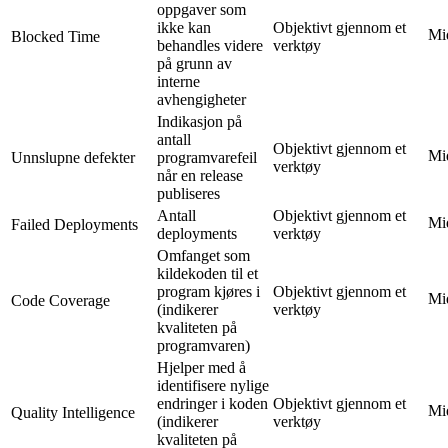
oppgaver som
ikke kan
Objektivt gjennom et
Mi
Blocked Time
behandles videre
verktøy
på grunn av
interne
avhengigheter
Indikasjon på
antall
Objektivt gjennom et
Mi
Unnslupne defekter
programvarefeil
verktøy
når en release
publiseres
Antall
Objektivt gjennom et
Mi
Failed Deployments
deployments
verktøy
Omfanget som
kildekoden til et
program kjøres i
Objektivt gjennom et
Mi
Code Coverage
(indikerer
verktøy
kvaliteten på
programvaren)
Hjelper med å
identifisere nylige
endringer i koden
Objektivt gjennom et
Mi
Quality Intelligence
(indikerer
verktøy
kvaliteten på