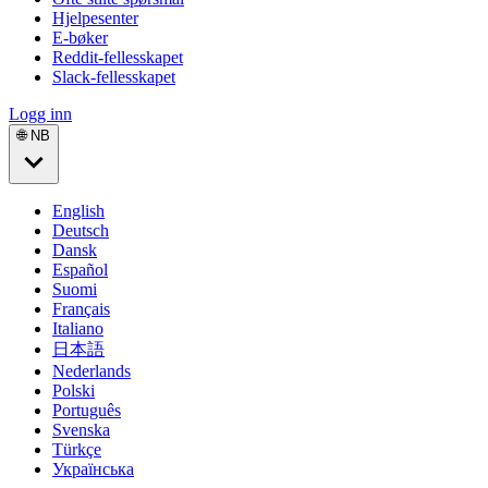
Hjelpesenter
E-bøker
Reddit-fellesskapet
Slack-fellesskapet
Logg inn
🌐 NB
English
Deutsch
Dansk
Español
Suomi
Français
Italiano
日本語
Nederlands
Polski
Português
Svenska
Türkçe
Українська