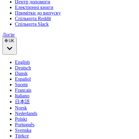
Центр допомоги
Електронні книги
Примітки до випуску
Спільнота Reddit
Спільнота Slack
Логін
🌐 UK
English
Deutsch
Dansk
Español
Suomi
Français
Italiano
日本語
Norsk
Nederlands
Polski
Português
Svenska
Türkçe