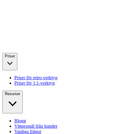
Priser
Priser för retro-verktyg
Priser för 1:1-verktyg
Resurser
Blogg
Vittnesmål från kunder
Vanliga frågor