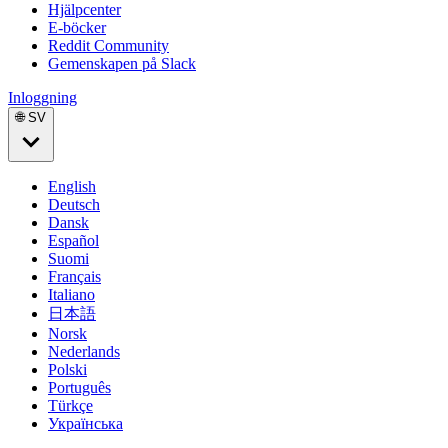
Hjälpcenter
E-böcker
Reddit Community
Gemenskapen på Slack
Inloggning
🌐 SV
English
Deutsch
Dansk
Español
Suomi
Français
Italiano
日本語
Norsk
Nederlands
Polski
Português
Türkçe
Українська