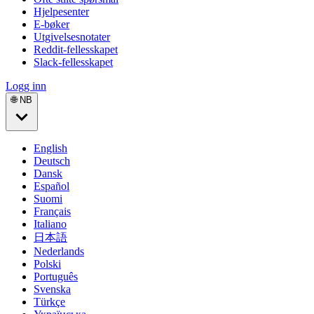
Hjelpesenter
E-bøker
Utgivelsesnotater
Reddit-fellesskapet
Slack-fellesskapet
Logg inn
🌐 NB
English
Deutsch
Dansk
Español
Suomi
Français
Italiano
日本語
Nederlands
Polski
Português
Svenska
Türkçe