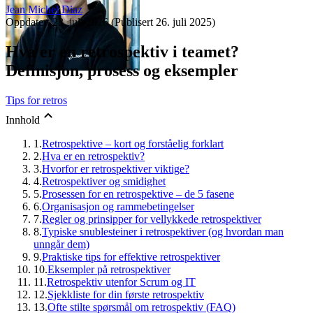
Jean Michel Diaz
Oppdatert
23. juli 2026
(Publisert
26. juli 2025
)
Hva er en retrospektiv i teamet?
Definisjon, prosess og eksempler
Tips for retros
Innhold
1.
Retrospektive – kort og forståelig forklart
2.
Hva er en retrospektiv?
3.
Hvorfor er retrospektiver viktige?
4.
Retrospektiver og smidighet
5.
Prosessen for en retrospektive – de 5 fasene
6.
Organisasjon og rammebetingelser
7.
Regler og prinsipper for vellykkede retrospektiver
8.
Typiske snublesteiner i retrospektiver (og hvordan man
unngår dem)
9.
Praktiske tips for effektive retrospektiver
10.
Eksempler på retrospektiver
11.
Retrospektiv utenfor Scrum og IT
12.
Sjekkliste for din første retrospektiv
13.
Ofte stilte spørsmål om retrospektiv (FAQ)