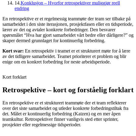
14.
Konklusjon – Hvorfor retrospektiver muliggjør reell
endring
En retrospektive er et regelmessig teammøte der team ser tilbake på
samarbeidet i den siste iterasjonen, prosjektfasen eller en tidsperiode,
lærer av det og avtaler konkrete forbedringer. Den besvarer
spørsmålet “Hva har gjort samarbeidet vårt bedre eller dårligere?” og
skaper dermed grunnlaget for kontinuerlig forbedring.
Kort svar:
En retrospektiv i teamet er et strukturert møte for å lære
av det tidligere samarbeidet. Teamet prioriterer et problem og blir
enige om en konkret forbedring for neste arbeidsperiode.
Kort forklart
Retrospektive – kort og forståelig forklart
En retrospektive er et strukturert teammøte der et team reflekterer
over det siste samarbeidet og utleder konkrete forbedringstiltak fra
det. Målet er kontinuerlig forbedring (Kaizen) og en mer åpen
teamkultur. Retrospektiver finner vanligvis sted etter sprinter,
prosjekter eller regelmessige tidsperioder.