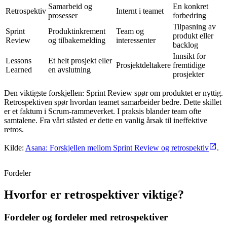
Samarbeid og
En konkret
Retrospektiv
Internt i teamet
prosesser
forbedring
Tilpasning av
Sprint
Produktinkrement
Team og
produkt eller
Review
og tilbakemelding
interessenter
backlog
Innsikt for
Lessons
Et helt prosjekt eller
Prosjektdeltakere
fremtidige
Learned
en avslutning
prosjekter
Den viktigste forskjellen: Sprint Review spør om produktet er nyttig.
Retrospektiven spør hvordan teamet samarbeider bedre. Dette skillet
er et faktum i Scrum-rammeverket. I praksis blander team ofte
samtalene. Fra vårt ståsted er dette en vanlig årsak til ineffektive
retros.
Kilde:
Asana: Forskjellen mellom Sprint Review og retrospektiv
.
Fordeler
Hvorfor er retrospektiver viktige?
Fordeler og fordeler med retrospektiver