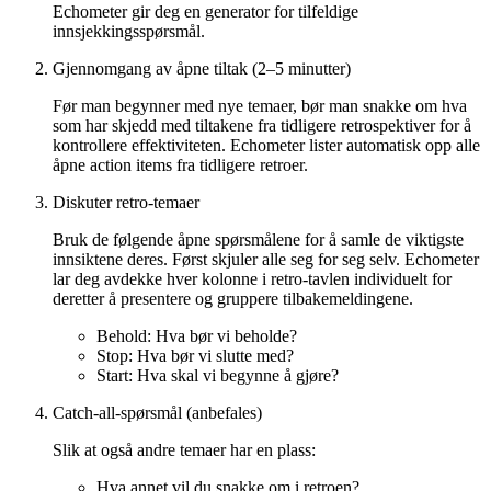
Echometer gir deg en generator for tilfeldige
innsjekkingsspørsmål.
Gjennomgang av åpne tiltak (2–5 minutter)
Før man begynner med nye temaer, bør man snakke om hva
som har skjedd med tiltakene fra tidligere retrospektiver for å
kontrollere effektiviteten. Echometer lister automatisk opp alle
åpne action items fra tidligere retroer.
Diskuter retro-temaer
Bruk de følgende åpne spørsmålene for å samle de viktigste
innsiktene deres. Først skjuler alle seg for seg selv. Echometer
lar deg avdekke hver kolonne i retro-tavlen individuelt for
deretter å presentere og gruppere tilbakemeldingene.
Behold: Hva bør vi beholde?
Stop: Hva bør vi slutte med?
Start: Hva skal vi begynne å gjøre?
Catch-all-spørsmål (anbefales)
Slik at også andre temaer har en plass:
Hva annet vil du snakke om i retroen?