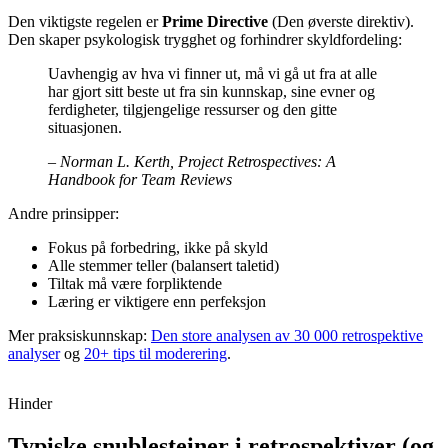
Den viktigste regelen er
Prime Directive
(Den øverste direktiv).
Den skaper psykologisk trygghet og forhindrer skyldfordeling:
Uavhengig av hva vi finner ut, må vi gå ut fra at alle
har gjort sitt beste ut fra sin kunnskap, sine evner og
ferdigheter, tilgjengelige ressurser og den gitte
situasjonen.
– Norman L. Kerth, Project Retrospectives: A
Handbook for Team Reviews
Andre prinsipper:
Fokus på forbedring, ikke på skyld
Alle stemmer teller (balansert taletid)
Tiltak må være forpliktende
Læring er viktigere enn perfeksjon
Mer praksiskunnskap:
Den store analysen av 30 000 retrospektive
analyser
og
20+ tips til moderering
.
Hinder
Typiske snublesteiner i retrospektiver (og