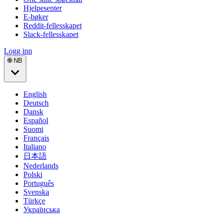
Hjelpesenter
E-bøker
Reddit-fellesskapet
Slack-fellesskapet
Logg inn
🌐 NB
English
Deutsch
Dansk
Español
Suomi
Français
Italiano
日本語
Nederlands
Polski
Português
Svenska
Türkçe
Українська