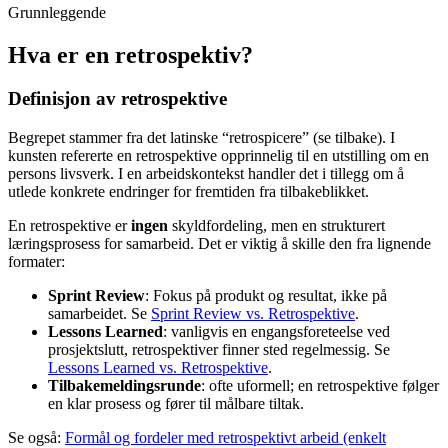
Grunnleggende
Hva er en retrospektiv?
Definisjon av retrospektive
Begrepet stammer fra det latinske “retrospicere” (se tilbake). I
kunsten refererte en retrospektive opprinnelig til en utstilling om en
persons livsverk. I en arbeidskontekst handler det i tillegg om å
utlede konkrete endringer for fremtiden fra tilbakeblikket.
En retrospektive er
ingen
skyldfordeling, men en strukturert
læringsprosess for samarbeid. Det er viktig å skille den fra lignende
formater:
Sprint Review
: Fokus på produkt og resultat, ikke på
samarbeidet. Se
Sprint Review vs. Retrospektive
.
Lessons Learned
: vanligvis en engangsforeteelse ved
prosjektslutt, retrospektiver finner sted regelmessig. Se
Lessons Learned vs. Retrospektive
.
Tilbakemeldingsrunde
: ofte uformell; en retrospektive følger
en klar prosess og fører til målbare tiltak.
Se også:
Formål og fordeler med retrospektivt arbeid (enkelt