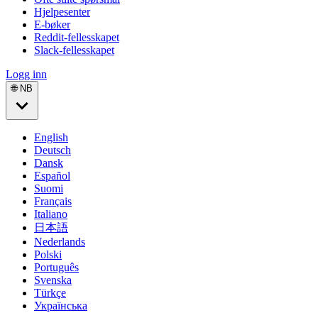
Hjelpesenter
E-bøker
Reddit-fellesskapet
Slack-fellesskapet
Logg inn
🌐 NB
English
Deutsch
Dansk
Español
Suomi
Français
Italiano
日本語
Nederlands
Polski
Português
Svenska
Türkçe
Українська