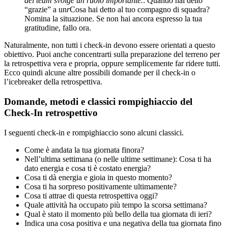
del team svolge un ruolo importante.
: Quando hai detto
“grazie” a un
r
Cosa hai detto al tuo compagno di squadra?
Nomina la situazione. Se non hai ancora espresso la tua
gratitudine, fallo ora.
Naturalmente, non tutti i check-in devono essere orientati a questo
obiettivo. Puoi anche concentrarti sulla preparazione del terreno per
la retrospettiva vera e propria, oppure semplicemente far ridere tutti.
Ecco quindi alcune altre possibili domande per il check-in o
l’icebreaker della retrospettiva.
Domande, metodi e classici rompighiaccio del
Check-In retrospettivo
I seguenti check-in e rompighiaccio sono alcuni classici.
Come è andata la tua giornata finora?
Nell’ultima settimana (o nelle ultime settimane): Cosa ti ha
dato energia e cosa ti è costato energia?
Cosa ti dà energia e gioia in questo momento?
Cosa ti ha sorpreso positivamente ultimamente?
Cosa ti attrae di questa retrospettiva oggi?
Quale attività ha occupato più tempo la scorsa settimana?
Qual è stato il momento più bello della tua giornata di ieri?
Indica una cosa positiva e una negativa della tua giornata fino