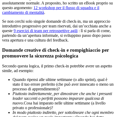
assolutamente normale. A proposito, ho scritto un eBook proprio su
questo argomento:
12 workshop per il flusso di squadra e il
cambiamento di mentalità
.
Se non cerchi solo singole domande di check-in, ma un approccio
introduttivo progressivo per team riservati, dai un’occhiata anche a
queste
9 esercizi di team per retrospettive agili
: lì si parla di come,
partendo da un’apertura informale, si sviluppino passo dopo passo
vera apertura e una cultura del feedback.
Domande creative di check-in e rompighiaccio per
promuovere la sicurezza psicologica
Secondo questa logica, il primo check-in potrebbe avere un aspetto
simile, ad esempio:
Quando ripensi alle ultime settimane (o allo sprint), qual è
stato il tuo errore preferito (che può aver innescato o meno un
processo di apprendimento)?
Piuttosto indirettamente, per dimostrare che anche i presunti
leader saccenti o perfetti possono imparare qualcosa di
nuovo.
Cosa hai imparato nelle ultime settimane (a livello
privato o professionale)?
In modo piuttosto indiretto, per sottolineare che ogni membro