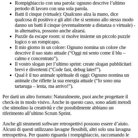
Rompighiaccio con una parola: ognuno descrive l’ultimo
periodo di lavoro con una sola parola.
Batti il cinque (virtuale): Qualcuno alza la mano, dice
qualcosa di positivo e gli altri che si sentono allo stesso modo
danno un batti il cinque (eventualmente a distanza o virtuale) -
in alternativa, possono anche alzarsi.
Puzzle da escape room: si risolve insieme un piccolo puzzle
logico o un rompicapo.
Il mio giorno in un colore: Ognuno nomina un colore che
descrive il suo stato attuale (“Oggi mi sento come il blu –
calmo e concentrato”).
Il vostro slogan per l’ultimo sprint: create slogan pubblicitari
brevi e divertenti (“Code fast, debug later!”).
Qual è il tuo animale spirituale di oggi: Ognuno nomina un
animale che riflette la sua energia attuale (“Io sono una
tartaruga – lenta, ma arrivo!”).
Per darti un altro formato: Naturalmente, puoi anche progettare il
check-in in modo visivo. Anche in questo caso, sono adatti metodi
che stimolino la creatività e che possibilmente abbiano un
riferimento all’ultimo Scrum Sprint.
Anche gli strumenti software retrospettivi possono essere d’aiuto.
Alcuni di questi utilizzano lavagne flessibili, altri solo una lavagna
retrospettiva. Per quanto riguarda i rompighiaccio, raccomando le