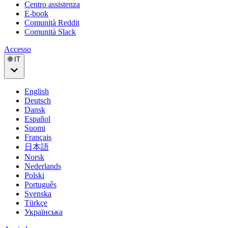
Centro assistenza
E-book
Comunità Reddit
Comunità Slack
Accesso
🌐 IT
English
Deutsch
Dansk
Español
Suomi
Français
日本語
Norsk
Nederlands
Polski
Português
Svenska
Türkçe
Українська