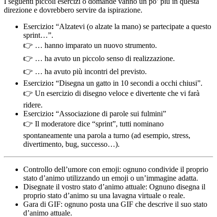
I seguenti piccoli esercizi o domande vanno un po’ più in questa
direzione e dovrebbero servire da ispirazione.
Esercizio
:
“Alzatevi (o alzate la mano) se partecipate a questo
sprint…”.
👉 … hanno imparato un nuovo strumento.
👉 … ha avuto un piccolo senso di realizzazione.
👉 … ha avuto più incontri del previsto.
Esercizio
:
“Disegna un gatto in 10 secondi a occhi chiusi”.
👉 Un esercizio di disegno veloce e divertente che vi farà
ridere.
Esercizio
:
“Associazione di parole sui fulmini”
👉 Il moderatore dice “sprint”, tutti nominano
spontaneamente una parola a turno (ad esempio, stress,
divertimento, bug, successo…).
Controllo dell’umore con emoji: ognuno condivide il proprio
stato d’animo utilizzando un emoji o un’immagine adatta.
Disegnate il vostro stato d’animo attuale: Ognuno disegna il
proprio stato d’animo su una lavagna virtuale o reale.
Gara di GIF: ognuno posta una GIF che descrive il suo stato
d’animo attuale.