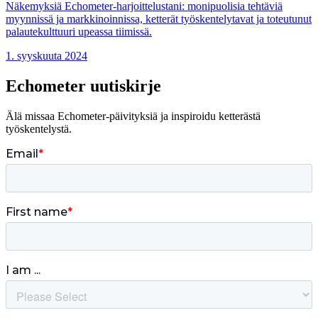
Näkemyksiä Echometer-harjoittelustani: monipuolisia tehtäviä
myynnissä ja markkinoinnissa, ketterät työskentelytavat ja toteutunut
palautekulttuuri upeassa tiimissä.
1. syyskuuta 2024
Echometer uutiskirje
Älä missaa Echometer-päivityksiä ja inspiroidu ketterästä
työskentelystä.