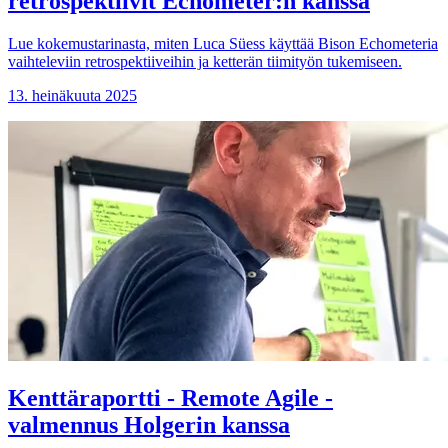
retrospektiivit Echometer:n kanssa
Lue kokemustarinasta, miten Luca Süess käyttää Bison Echometeria
vaihteleviin retrospektiiveihin ja ketterän tiimityön tukemiseen.
13. heinäkuuta 2025
Kenttäraportti - Remote Agile -
valmennus Holgerin kanssa