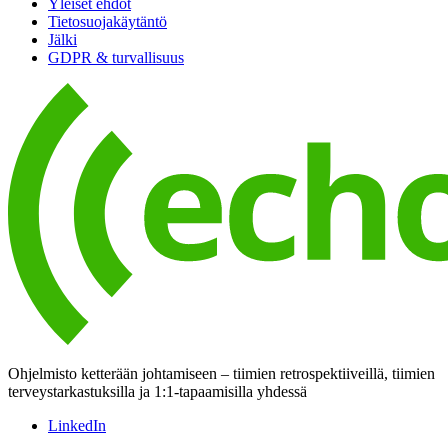
Yleiset ehdot
Tietosuojakäytäntö
Jälki
GDPR & turvallisuus
Ohjelmisto ketterään johtamiseen – tiimien retrospektiiveillä, tiimien
terveystarkastuksilla ja 1:1-tapaamisilla yhdessä
LinkedIn