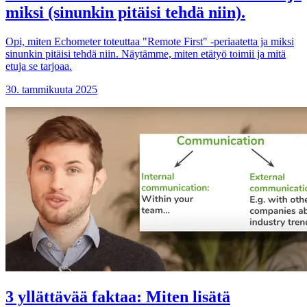
miksi (sinunkin pitäisi tehdä niin).
Opi, miten Echometer toteuttaa "Remote First" -periaatetta ja miksi
sinunkin pitäisi tehdä niin. Näytämme, miten etätyö toimii ja mitä
etuja se tarjoaa.
30. tammikuuta 2025
3 yllättävää faktaa: Miten lisätä