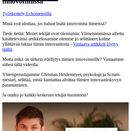
innovoinnissa
Työskentely Echometerillä
Mistä voit aloittaa, jos haluat lisätä innovointia tiimeissä?
Tiede tietää: Monet tekijät ovat olennaisia. Viimeisimmässä aihetta
käsittelevässä artikkelissamme olemme jo selittäneet kolme
yllättävää faktaa tiimin innovaatiosta -
Vastaava artikkeli löytyy
täältä
.
Mutta mikä on tärkein edellytys tiimien innovoinnille? Vastaamme
siihen tällä videolla.
Yhteisperustajamme Christian Heidemeyer, psykologi ja Scrum-
mestari, selittää, mistä kannattaa aloittaa tiimien innovaatiokyvyn
parantaminen.
Ja otatko jo kaikki keskeiset tekijät huomioon?
Play