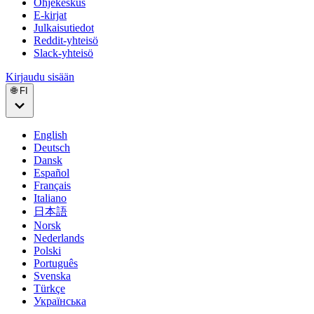
Ohjekeskus
E-kirjat
Julkaisutiedot
Reddit-yhteisö
Slack-yhteisö
Kirjaudu sisään
🌐 FI
English
Deutsch
Dansk
Español
Français
Italiano
日本語
Norsk
Nederlands
Polski
Português
Svenska
Türkçe
Українська