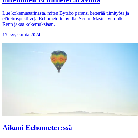
Lue kokemustarinasta, miten Bytabo paransi ketterää tiimityötä ja
etäretrospektiivejä Echometerin avulla. Scrum Master Veronika
Renn jakaa kokemuksiaan.
15. syyskuuta 2024
Aikani Echometer:ssä