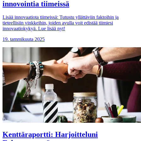
innovointia tiimeissä
Lisää innovaatiota tiimeissä: Tutustu yllättäviin faktoihin ja
tieteellisiin vinkkeihin, joiden avulla voit edistää tiimiesi
innovaatiokykyä. Lue lisää nyt!
19. tammikuuta 2025
Kenttäraportti: Harjoitteluni