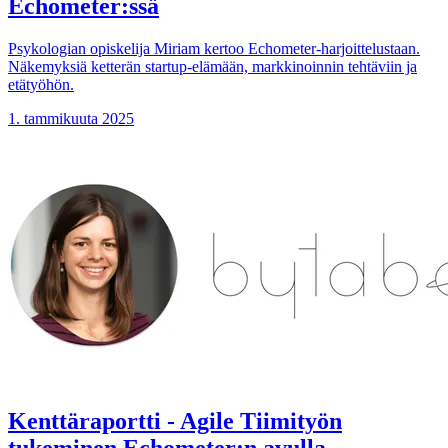
Echometer:ssä
Psykologian opiskelija Miriam kertoo Echometer-harjoittelustaan.
Näkemyksiä ketterän startup-elämään, markkinoinnin tehtäviin ja
etätyöhön.
1. tammikuuta 2025
Kenttäraportti - Agile Tiimityön
tukeminen Echometer:n avulla