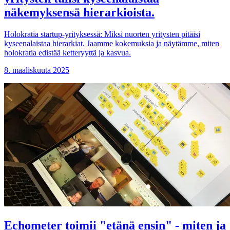
näkemyksensä hierarkioista.
Holokratia startup-yrityksessä: Miksi nuorten yritysten pitäisi
kyseenalaistaa hierarkiat. Jaamme kokemuksia ja näytämme, miten
holokratia edistää ketteryyttä ja kasvua.
8. maaliskuuta 2025
Echometer toimii "etänä ensin" - miten ja