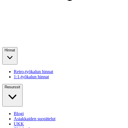
Hinnat
Retro-työkalun hinnat
1:1-työkalun hinnat
Resurssit
Blogi
Asiakkaiden suosittelut
UKK