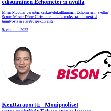
edistäminen Echometer:n avulla
Miten Mobiliar parantaa keskustelukulttuuriaan Echometerin avulla?
Scrum Master Dörte Ulrich kertoo kokemuksistaan ketterästä
tiimityöstä ja etäretrospektiiveistä.
9. elokuuta 2025
Kenttäraportti - Monipuoliset