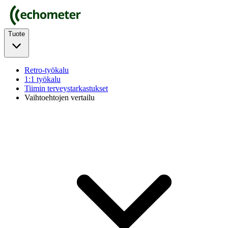
Tuote
Retro-työkalu
1:1 työkalu
Tiimin terveystarkastukset
Vaihtoehtojen vertailu