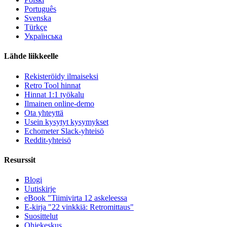
Português
Svenska
Türkçe
Українська
Lähde liikkeelle
Rekisteröidy ilmaiseksi
Retro Tool hinnat
Hinnat 1:1 työkalu
Ilmainen online-demo
Ota yhteyttä
Usein kysytyt kysymykset
Echometer Slack-yhteisö
Reddit-yhteisö
Resurssit
Blogi
Uutiskirje
eBook "Tiimivirta 12 askeleessa
E-kirja "22 vinkkiä: Retromittaus"
Suosittelut
Ohjekeskus