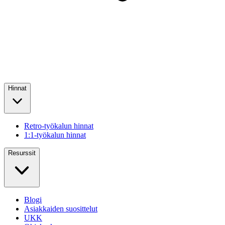
Hinnat
Retro-työkalun hinnat
1:1-työkalun hinnat
Resurssit
Blogi
Asiakkaiden suosittelut
UKK