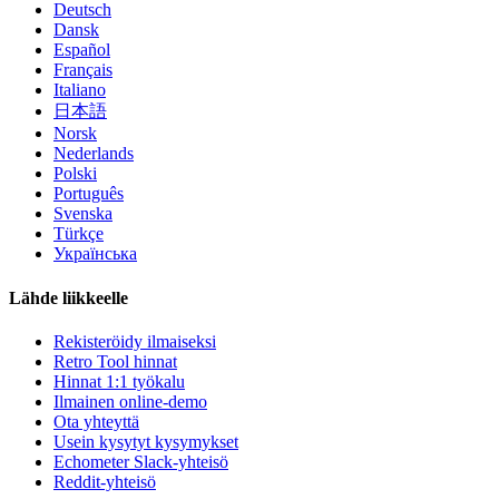
Deutsch
Dansk
Español
Français
Italiano
日本語
Norsk
Nederlands
Polski
Português
Svenska
Türkçe
Українська
Lähde liikkeelle
Rekisteröidy ilmaiseksi
Retro Tool hinnat
Hinnat 1:1 työkalu
Ilmainen online-demo
Ota yhteyttä
Usein kysytyt kysymykset
Echometer Slack-yhteisö
Reddit-yhteisö