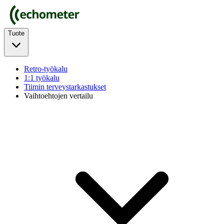
Tuote
Retro-työkalu
1:1 työkalu
Tiimin terveystarkastukset
Vaihtoehtojen vertailu