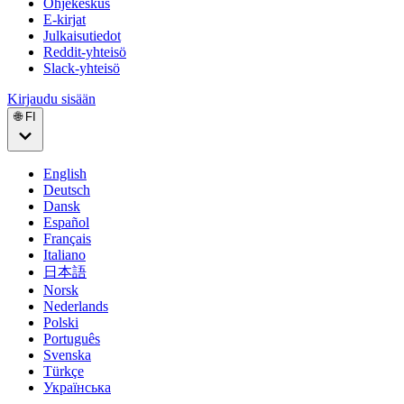
Ohjekeskus
E-kirjat
Julkaisutiedot
Reddit-yhteisö
Slack-yhteisö
Kirjaudu sisään
🌐 FI
English
Deutsch
Dansk
Español
Français
Italiano
日本語
Norsk
Nederlands
Polski
Português
Svenska
Türkçe
Українська