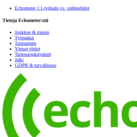
Echometer 1:1-työkalu vs. vaihtoehdot
Tietoja Echometer:stä
Joukkue & missio
Työpaikat
Tarinamme
Yleiset ehdot
Tietosuojakäytäntö
Jälki
GDPR & turvallisuus