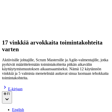
17 vinkkiä arvokkaita toimintakohteita
varten
Aktiivisille johtajille, Scrum Mastersille ja Agile-valmentajille, jotka
pyrkivät määrittelemään toimintakohteita pitkän aikavälin
käyttäytymismuutoksen aikaansaamiseksi. Nämä 12 käytännön
vinkkiä ja 5 valmista menetelmää auttavat sinua luomaan tehokkaita
toimintakohteita.
E-kirjaan
🌐 FI
English