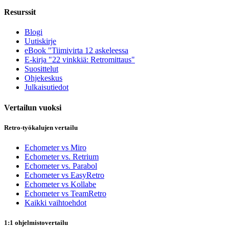
Resurssit
Blogi
Uutiskirje
eBook "Tiimivirta 12 askeleessa
E-kirja "22 vinkkiä: Retromittaus"
Suosittelut
Ohjekeskus
Julkaisutiedot
Vertailun vuoksi
Retro-työkalujen vertailu
Echometer vs Miro
Echometer vs. Retrium
Echometer vs. Parabol
Echometer vs EasyRetro
Echometer vs Kollabe
Echometer vs TeamRetro
Kaikki vaihtoehdot
1:1 ohjelmistovertailu