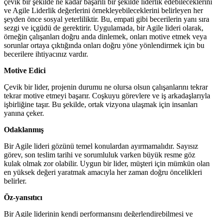
çevik bir şekilde ne kadar başarılı bir şekilde liderlik edebileceklerini
ve Agile Liderlik değerlerini örnekleyebileceklerini belirleyen her
şeyden önce sosyal yeterliliktir. Bu, empati gibi becerilerin yanı sıra
sezgi ve içgüdü de gerektirir. Uygulamada, bir Agile lideri olarak,
örneğin çalışanları doğru anda dinlemek, onları motive etmek veya
sorunlar ortaya çıktığında onları doğru yöne yönlendirmek için bu
becerilere ihtiyacınız vardır.
Motive Edici
Çevik bir lider, projenin durumu ne olursa olsun çalışanlarını tekrar
tekrar motive etmeyi başarır. Coşkuyu görevlere ve iş arkadaşlarıyla
işbirliğine taşır. Bu şekilde, ortak vizyona ulaşmak için insanları
yanına çeker.
Odaklanmış
Bir Agile lideri gözünü temel konulardan ayırmamalıdır. Sayısız
görev, son teslim tarihi ve sorumluluk varken büyük resme göz
kulak olmak zor olabilir. Uygun bir lider, müşteri için mümkün olan
en yüksek değeri yaratmak amacıyla her zaman doğru öncelikleri
belirler.
Öz-yansıtıcı
Bir Agile liderinin kendi performansını değerlendirebilmesi ve