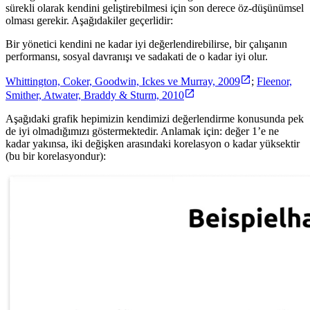
sürekli olarak kendini geliştirebilmesi için son derece öz-düşünümsel
olması gerekir. Aşağıdakiler geçerlidir:
Bir yönetici kendini ne kadar iyi değerlendirebilirse, bir çalışanın
performansı, sosyal davranışı ve sadakati de o kadar iyi olur.
Whittington, Coker, Goodwin, Ickes ve Murray, 2009
;
Fleenor,
Smither, Atwater, Braddy & Sturm, 2010
Aşağıdaki grafik hepimizin kendimizi değerlendirme konusunda pek
de iyi olmadığımızı göstermektedir. Anlamak için: değer 1’e ne
kadar yakınsa, iki değişken arasındaki korelasyon o kadar yüksektir
(bu bir korelasyondur):