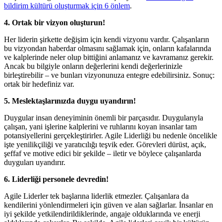
bildirim kültürü oluşturmak için 6 önlem
.
4. Ortak bir vizyon oluşturun!
Her liderin şirkette değişim için kendi vizyonu vardır. Çalışanların
bu vizyondan haberdar olmasını sağlamak için, onların kafalarında
ve kalplerinde neler olup bittiğini anlamanız ve kavramanız gerekir.
Ancak bu bilgiyle onların değerlerini kendi değerlerinizle
birleştirebilir – ve bunları vizyonunuza entegre edebilirsiniz. Sonuç:
ortak bir hedefiniz var.
5. Meslektaşlarınızda duygu uyandırın!
Duygular insan deneyiminin önemli bir parçasıdır. Duygularıyla
çalışan, yani işlerine kalplerini ve ruhlarını koyan insanlar tam
potansiyellerini gerçekleştirirler. Agile Liderliği bu nedenle öncelikle
işte yenilikçiliği ve yaratıcılığı teşvik eder. Görevleri dürüst, açık,
şeffaf ve motive edici bir şekilde – iletir ve böylece çalışanlarda
duyguları uyandırır.
6. Liderliği personele devredin!
Agile Liderler tek başlarına liderlik etmezler. Çalışanlara da
kendilerini yönlendirmeleri için güven ve alan sağlarlar. İnsanlar en
iyi şekilde yetkilendirildiklerinde, angaje olduklarında ve enerji