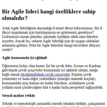
Bir Agile lideri hangi özelliklere sahip
olmalıdır?
Artık Agile liderliğinin dayandığı 8 temel ilkeyi biliyorsunuz. Bu 8
ilkeyi uygulamak için kuruluşunuza ne getirmeniz gerekiyor?
Geleneksel olarak şirketler, işlerinde özellikle etkili olan liderleri
seçerler. Ancak bu, onların Agile liderliği için de uygun oldukları
anlamına gelmez. Peki bir Agile liderinin hangi becerilere ihtiyacı
vardır?
Agile konusunda iyi eğitimli
Öğrenmesi kolay olan kısım: İyi bir çevik lider, Scrum ve Kanban
gibi klasik çevik çerçeveler konusunda iyi eğitimli olmalı, isteğe
bağlı olarak
ölçeklendi̇ri̇lmi̇ş çevi̇k çerçeveler
. Kişinin çevik
yöntemler ve hatta diğer yetkinlikler (örneğin sistemik koçluk)
konusundaki araç kutusu ne kadar büyükse, zorlukların çevik
yollarla nasıl çözüleceğine dair o kadar fazla perspektif sağlayabilir.
Sosyal açıdan yetkin
Teknik ve metodolojik uzmanlık önemli olmakla birlikte, çalışanların