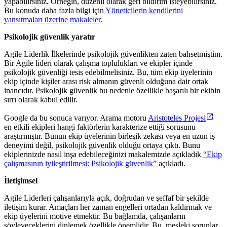
yapabilirsiniz. Örneğin, düzenli olarak geri bildirim isteyebilirsiniz.
Bu konuda daha fazla bilgi için
Yöneticilerin kendilerini
yansıtmaları üzerine makaleler
.
Psikolojik güvenlik yaratır
Agile Liderlik İlkelerinde psikolojik güvenlikten zaten bahsetmiştim.
Bir Agile lideri olarak çalışma toplulukları ve ekipler içinde
psikolojik güvenliği tesis edebilmelisiniz. Bu, tüm ekip üyelerinin
ekip içinde kişiler arası risk almanın güvenli olduğuna dair ortak
inancıdır. Psikolojik güvenlik bu nedenle özellikle başarılı bir ekibin
sırrı olarak kabul edilir.
Google da bu sonuca varıyor. Arama motoru
Aristoteles Projesi
en etkili ekipleri hangi faktörlerin karakterize ettiği sorusunu
araştırmıştır. Bunun ekip üyelerinin birleşik zekası veya en uzun iş
deneyimi değil, psikolojik güvenlik olduğu ortaya çıktı. Bunu
ekiplerinizde nasıl inşa edebileceğinizi makalemizde açıkladık
“Ekip
çalışmasının iyileştirilmesi: Psikolojik güvenlik”
açıkladı.
İletişimsel
Agile Liderleri çalışanlarıyla açık, doğrudan ve şeffaf bir şekilde
iletişim kurar. Amaçları her zaman engelleri ortadan kaldırmak ve
ekip üyelerini motive etmektir. Bu bağlamda, çalışanların
söyleyeceklerini dinlemek özellikle önemlidir. Bu, mesleki sorunlar,