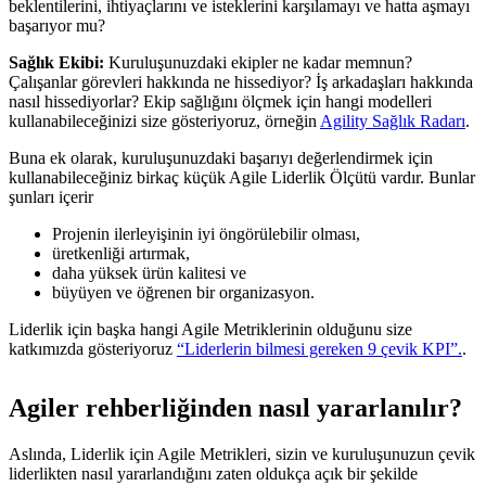
beklentilerini, ihtiyaçlarını ve isteklerini karşılamayı ve hatta aşmayı
başarıyor mu?
Sağlık Ekibi:
Kuruluşunuzdaki ekipler ne kadar memnun?
Çalışanlar görevleri hakkında ne hissediyor? İş arkadaşları hakkında
nasıl hissediyorlar? Ekip sağlığını ölçmek için hangi modelleri
kullanabileceğinizi size gösteriyoruz, örneğin
Agility Sağlık Radarı
.
Buna ek olarak, kuruluşunuzdaki başarıyı değerlendirmek için
kullanabileceğiniz birkaç küçük Agile Liderlik Ölçütü vardır. Bunlar
şunları içerir
Projenin ilerleyişinin iyi öngörülebilir olması,
üretkenliği artırmak,
daha yüksek ürün kalitesi ve
büyüyen ve öğrenen bir organizasyon.
Liderlik için başka hangi Agile Metriklerinin olduğunu size
katkımızda gösteriyoruz
“Liderlerin bilmesi gereken 9 çevik KPI”.
.
Agiler rehberliğinden nasıl yararlanılır?
Aslında, Liderlik için Agile Metrikleri, sizin ve kuruluşunuzun çevik
liderlikten nasıl yararlandığını zaten oldukça açık bir şekilde