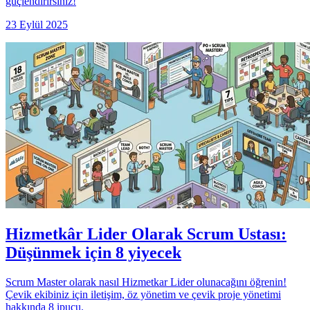
güçlendirirsiniz!
23 Eylül 2025
Hizmetkâr Lider Olarak Scrum Ustası:
Düşünmek için 8 yiyecek
Scrum Master olarak nasıl Hizmetkar Lider olunacağını öğrenin!
Çevik ekibiniz için iletişim, öz yönetim ve çevik proje yönetimi
hakkında 8 ipucu.