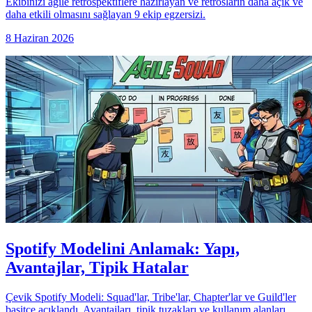
Ekibinizi agile retrospektiflere hazırlayan ve retrosların daha açık ve
daha etkili olmasını sağlayan 9 ekip egzersizi.
8 Haziran 2026
Spotify Modelini Anlamak: Yapı,
Avantajlar, Tipik Hatalar
Çevik Spotify Modeli: Squad'lar, Tribe'lar, Chapter'lar ve Guild'ler
basitçe açıklandı. Avantajları, tipik tuzakları ve kullanım alanları