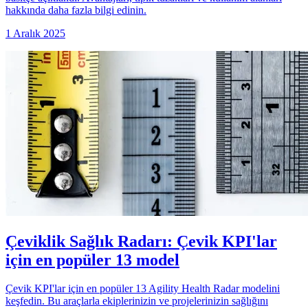
hakkında daha fazla bilgi edinin.
1 Aralık 2025
Çeviklik Sağlık Radarı: Çevik KPI'lar
için en popüler 13 model
Çevik KPI'lar için en popüler 13 Agility Health Radar modelini
keşfedin. Bu araçlarla ekiplerinizin ve projelerinizin sağlığını