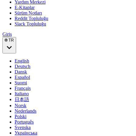
Yardım Merkezi
E-Kitaplar
Sürüm Notları
Reddit Topluluğu
Slack Topluluğu
Giriş
🌐 TR
English
Deutsch
Dansk
Español
Suomi
Français
Italiano
日本語
Norsk
Nederlands
Polski
Português
Svenska
Українська