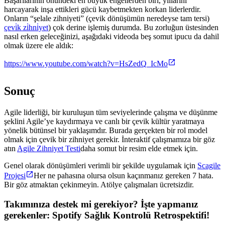
Başarılarının önündeki en büyük engellerden biri, yıllarını
harcayarak inşa ettikleri gücü kaybetmekten korkan liderlerdir.
Onların “şelale zihniyeti” (çevik dönüşümün neredeyse tam tersi)
çevi̇k zi̇hni̇yet
) çok derine işlemiş durumda. Bu zorluğun üstesinden
nasıl erken geleceğinizi, aşağıdaki videoda beş somut ipucu da dahil
olmak üzere ele aldık:
https://www.youtube.com/watch?v=HsZedQ_IcMo
Sonuç
Agile liderliği, bir kuruluşun tüm seviyelerinde çalışma ve düşünme
şeklini Agile’ye kaydırmaya ve canlı bir çevik kültür yaratmaya
yönelik bütünsel bir yaklaşımdır. Burada gerçekten bir rol model
olmak için çevik bir zihniyet gerekir. İnteraktif çalışmamıza bir göz
atın
Agile Zihniyet Testi
daha somut bir resim elde etmek için.
Genel olarak dönüşümleri verimli bir şekilde uygulamak için
Scagile
Projesi
Her ne pahasına olursa olsun kaçınmanız gereken 7 hata.
Bir göz atmaktan çekinmeyin. Atölye çalışmaları ücretsizdir.
Takımınıza destek mi gerekiyor? İşte yapmanız
gerekenler:
Spotify Sağlık Kontrolü Retrospektifi
!