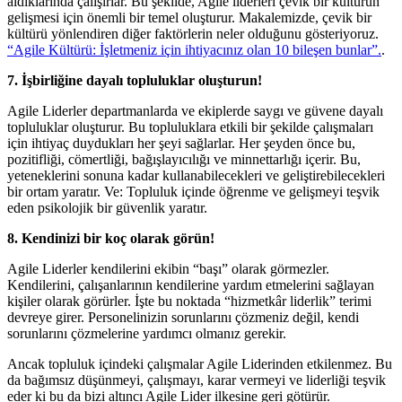
aldıklarında çalışırlar. Bu şekilde, Agile liderleri çevik bir kültürün
gelişmesi için önemli bir temel oluşturur. Makalemizde, çevik bir
kültürü yönlendiren diğer faktörlerin neler olduğunu gösteriyoruz.
“Agile Kültürü: İşletmeniz için ihtiyacınız olan 10 bileşen bunlar”.
.
7. İşbirliğine dayalı topluluklar oluşturun!
Agile Liderler departmanlarda ve ekiplerde saygı ve güvene dayalı
topluluklar oluşturur. Bu topluluklara etkili bir şekilde çalışmaları
için ihtiyaç duydukları her şeyi sağlarlar. Her şeyden önce bu,
pozitifliği, cömertliği, bağışlayıcılığı ve minnettarlığı içerir. Bu,
yeteneklerini sonuna kadar kullanabilecekleri ve geliştirebilecekleri
bir ortam yaratır. Ve: Topluluk içinde öğrenme ve gelişmeyi teşvik
eden psikolojik bir güvenlik yaratır.
8. Kendinizi bir koç olarak görün!
Agile Liderler kendilerini ekibin “başı” olarak görmezler.
Kendilerini, çalışanlarının kendilerine yardım etmelerini sağlayan
kişiler olarak görürler. İşte bu noktada “hizmetkâr liderlik” terimi
devreye girer. Personelinizin sorunlarını çözmeniz değil, kendi
sorunlarını çözmelerine yardımcı olmanız gerekir.
Ancak topluluk içindeki çalışmalar Agile Liderinden etkilenmez. Bu
da bağımsız düşünmeyi, çalışmayı, karar vermeyi ve liderliği teşvik
eder ki bu da bizi altıncı Agile Lider ilkesine geri götürür.