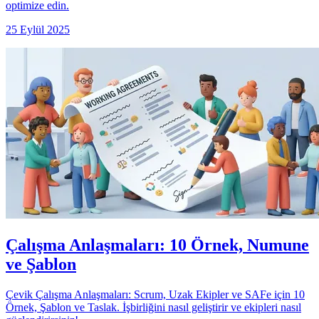
optimize edin.
25 Eylül 2025
Çalışma Anlaşmaları: 10 Örnek, Numune
ve Şablon
Çevik Çalışma Anlaşmaları: Scrum, Uzak Ekipler ve SAFe için 10
Örnek, Şablon ve Taslak. İşbirliğini nasıl geliştirir ve ekipleri nasıl