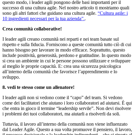
questo modo, i leader agili pongono delle basi importanti per il
successo di una cultura agile. Nel nostro articolo ti mostriamo quali
sono gli altri fattori che guidano una cultura agile.
“Cultura agile: i
10 ingredienti necessari per la tua azienda”.
.
Crea comunità collaborative!
I leader agili creano comunità nei reparti e nei team basate sul
rispetto e sulla fiducia. Forniscono a queste comunità tutto ciò di cui
hanno bisogno per lavorare in modo efficace. Soprattutto, questo
include positività, generosità, perdono e gratitudine. In questo modo
si crea un ambiente in cui le persone possono utilizzare e sviluppare
al meglio le proprie capacità. E: crea una sicurezza psicologica
all’interno della comunità che favorisce l’apprendimento e lo
sviluppo.
8. vedi te stesso come un allenatore!
I leader agili non si vedono come il “capo” del team. Si vedono
come dei facilitatori che aiutano i loro collaboratori ad aiutarsi. È qui
che entra in gioco il termine “leadership servile”. Non devi risolvere
i problemi dei tuoi collaboratori, ma aiutarli a risolverli da soli.
Tuttavia, il lavoro all’interno della comunità non viene influenzato
dal Leader Agile. Questo a sua volta promuove il pensiero, il lavoro,
il processo decisionale e la leadership indipendenti – che ci riporta al