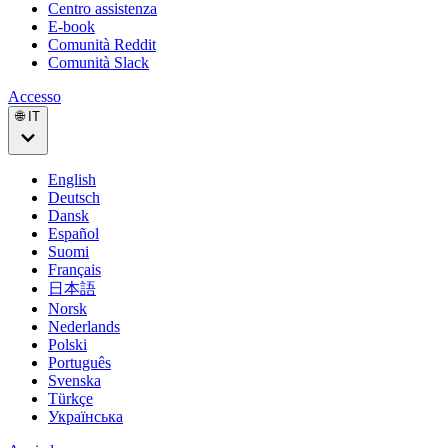
Centro assistenza
E-book
Comunità Reddit
Comunità Slack
Accesso
🌐 IT
English
Deutsch
Dansk
Español
Suomi
Français
日本語
Norsk
Nederlands
Polski
Português
Svenska
Türkçe
Українська