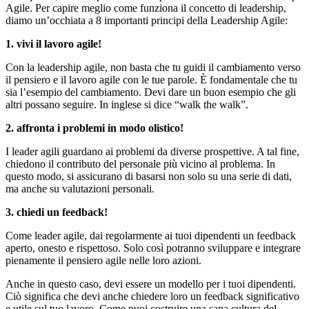
Agile. Per capire meglio come funziona il concetto di leadership,
diamo un’occhiata a 8 importanti principi della Leadership Agile:
1. vivi il lavoro agile!
Con la leadership agile, non basta che tu guidi il cambiamento verso
il pensiero e il lavoro agile con le tue parole. È fondamentale che tu
sia l’esempio del cambiamento. Devi dare un buon esempio che gli
altri possano seguire. In inglese si dice “walk the walk”.
2. affronta i problemi in modo olistico!
I leader agili guardano ai problemi da diverse prospettive. A tal fine,
chiedono il contributo del personale più vicino al problema. In
questo modo, si assicurano di basarsi non solo su una serie di dati,
ma anche su valutazioni personali.
3. chiedi un feedback!
Come leader agile, dai regolarmente ai tuoi dipendenti un feedback
aperto, onesto e rispettoso. Solo così potranno sviluppare e integrare
pienamente il pensiero agile nelle loro azioni.
Anche in questo caso, devi essere un modello per i tuoi dipendenti.
Ciò significa che devi anche chiedere loro un feedback significativo
e utile sul tuo lavoro. Come puoi costruire una sana cultura del