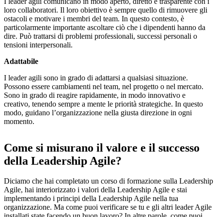
I leader agili comunicano in modo aperto, diretto e trasparente con i
loro collaboratori. Il loro obiettivo è sempre quello di rimuovere gli
ostacoli e motivare i membri del team. In questo contesto, è
particolarmente importante ascoltare ciò che i dipendenti hanno da
dire. Può trattarsi di problemi professionali, successi personali o
tensioni interpersonali.
Adattabile
I leader agili sono in grado di adattarsi a qualsiasi situazione.
Possono essere cambiamenti nel team, nel progetto o nel mercato.
Sono in grado di reagire rapidamente, in modo innovativo e
creativo, tenendo sempre a mente le priorità strategiche. In questo
modo, guidano l’organizzazione nella giusta direzione in ogni
momento.
Come si misurano il valore e il successo
della Leadership Agile?
Diciamo che hai completato un corso di formazione sulla Leadership
Agile, hai interiorizzato i valori della Leadership Agile e stai
implementando i principi della Leadership Agile nella tua
organizzazione. Ma come puoi verificare se tu e gli altri leader Agile
installati state facendo un buon lavoro? In altre parole, come puoi