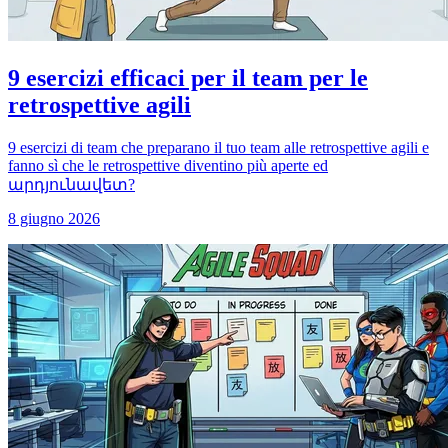
9 esercizi efficaci per il team per le
retrospettive agili
9 esercizi di team che preparano il tuo team alle retrospettive agili e
fanno sì che le retrospettive diventino più aperte ed
արդյունավետ?
8 giugno 2026