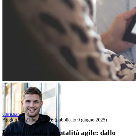
Christian
Aggiornato
21 luglio 2026
(pubblicato
9 giugno 2025
)
La verità sulla mentalità agile: dallo