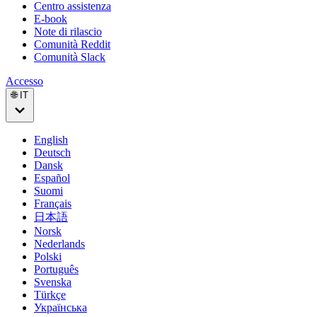
Centro assistenza
E-book
Note di rilascio
Comunità Reddit
Comunità Slack
Accesso
🌐 IT
English
Deutsch
Dansk
Español
Suomi
Français
日本語
Norsk
Nederlands
Polski
Português
Svenska
Türkçe
Українська