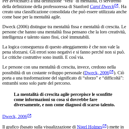
Per avvicinarci a una definizione “vera” di mentalità, ci serviremo
della definizione della professoressa di Stanford
Carol Dweck
.
Ha
creato una classificazione consolidata che può essere utilizzata anche
come base per la mentalità agile.
Dweck (2006) distingue tra mentalità fissa e mentalità di crescita. Le
persone che hanno una mentalità fissa pensano che la loro creatività,
intelligenza e talento siano fissi, cioè immutabili.
La logica conseguenza di questo atteggiamento è che non vale la
pena sforzarsi. Gli errori sono negativi e si fanno perché non si può.
Le critiche costruttive sono inutili. E così via.
Le persone con una mentalità di crescita, invece, credono nella
possibilità di un costante sviluppo personale (
Dweck, 2006
). Ciò
porta a una trasformazione del significato di “sforzo” e “difficoltà”:
entrambi sono solo parte del percorso.
La mentalità di crescita agile percepisce le sconfitte
come informazioni su cosa si dovrebbe fare
diversamente, e non come diagnosi di scarso talento.
Dweck, 2006
Il grafico (basato sulla visualizzazione di
Nigel Holmes
) mette in