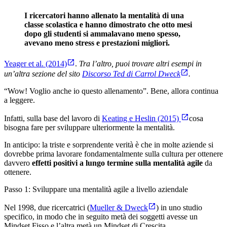
I ricercatori hanno allenato la mentalità di una
classe scolastica e hanno dimostrato che otto mesi
dopo gli studenti si ammalavano meno spesso,
avevano meno stress e prestazioni migliori.
Yeager et al. (2014)
.
Tra l’altro, puoi trovare altri esempi in
un’altra sezione del sito
Discorso Ted di Carrol Dweck
.
“Wow! Voglio anche io questo allenamento”. Bene, allora continua
a leggere.
Infatti, sulla base del lavoro di
Keating e Heslin (2015)
cosa
bisogna fare per sviluppare ulteriormente la mentalità.
In anticipo: la triste e sorprendente verità è che in molte aziende si
dovrebbe prima lavorare fondamentalmente sulla cultura per ottenere
davvero
effetti positivi a lungo termine sulla mentalità agile
da
ottenere.
Passo 1: Sviluppare una mentalità agile a livello aziendale
Nel 1998, due ricercatrici (
Mueller & Dweck
) in uno studio
specifico, in modo che in seguito metà dei soggetti avesse un
Mindset Fisso e l’altra metà un Mindset di Crescita.