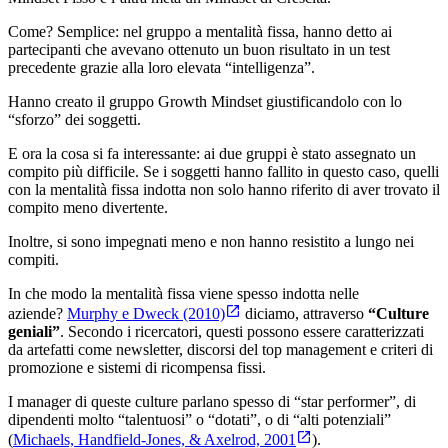
Come? Semplice: nel gruppo a mentalità fissa, hanno detto ai
partecipanti che avevano ottenuto un buon risultato in un test
precedente grazie alla loro elevata “intelligenza”.
Hanno creato il gruppo Growth Mindset giustificandolo con lo
“sforzo” dei soggetti.
E ora la cosa si fa interessante: ai due gruppi è stato assegnato un
compito più difficile. Se i soggetti hanno fallito in questo caso, quelli
con la mentalità fissa indotta non solo hanno riferito di aver trovato il
compito meno divertente.
Inoltre, si sono impegnati meno e non hanno resistito a lungo nei
compiti.
In che modo la mentalità fissa viene spesso indotta nelle
aziende?
Murphy e Dweck (2010)
diciamo, attraverso
“Culture
geniali”
. Secondo i ricercatori, questi possono essere caratterizzati
da artefatti come newsletter, discorsi del top management e criteri di
promozione e sistemi di ricompensa fissi.
I manager di queste culture parlano spesso di “star performer”, di
dipendenti molto “talentuosi” o “dotati”, o di “alti potenziali”
(
Michaels, Handfield-Jones, & Axelrod, 2001
).