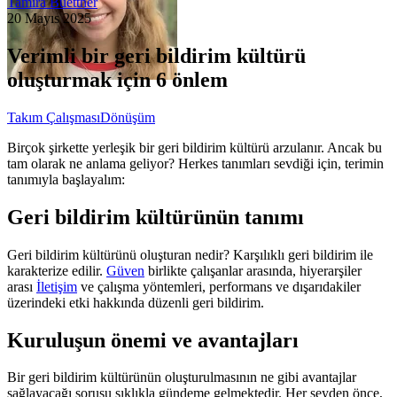
Tamira Buettner
20 Mayıs 2025
Verimli bir geri bildirim kültürü
oluşturmak için 6 önlem
Takım Çalışması
Dönüşüm
Birçok şirkette yerleşik bir geri bildirim kültürü arzulanır. Ancak bu
tam olarak ne anlama geliyor? Herkes tanımları sevdiği için, terimin
tanımıyla başlayalım:
Geri bildirim kültürünün tanımı
Geri bildirim kültürünü oluşturan nedir? Karşılıklı geri bildirim ile
karakterize edilir.
Güven
birlikte çalışanlar arasında, hiyerarşiler
arası
İletişim
ve çalışma yöntemleri, performans ve dışarıdakiler
üzerindeki etki hakkında düzenli geri bildirim.
Kuruluşun önemi ve avantajları
Bir geri bildirim kültürünün oluşturulmasının ne gibi avantajlar
sağlayacağı sorusu sıklıkla gündeme gelmektedir. Her şeyden önce,