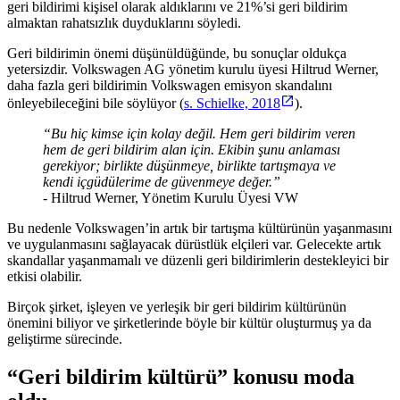
geri bildirimi kişisel olarak aldıklarını ve 21%’si geri bildirim
almaktan rahatsızlık duyduklarını söyledi.
Geri bildirimin önemi düşünüldüğünde, bu sonuçlar oldukça
yetersizdir. Volkswagen AG yönetim kurulu üyesi Hiltrud Werner,
daha fazla geri bildirimin Volkswagen emisyon skandalını
önleyebileceğini bile söylüyor (
s. Schielke, 2018
).
“Bu hiç kimse için kolay değil. Hem geri bildirim veren
hem de geri bildirim alan için. Ekibin şunu anlaması
gerekiyor; birlikte düşünmeye, birlikte tartışmaya ve
kendi içgüdülerime de güvenmeye değer.”
-
Hiltrud Werner, Yönetim Kurulu Üyesi VW
Bu nedenle Volkswagen’in artık bir tartışma kültürünün yaşanmasını
ve uygulanmasını sağlayacak dürüstlük elçileri var. Gelecekte artık
skandallar yaşanmamalı ve düzenli geri bildirimlerin destekleyici bir
etkisi olabilir.
Birçok şirket, işleyen ve yerleşik bir geri bildirim kültürünün
önemini biliyor ve şirketlerinde böyle bir kültür oluşturmuş ya da
geliştirme sürecinde.
“Geri bildirim kültürü” konusu moda