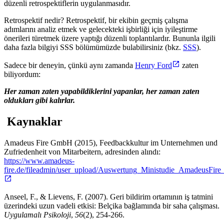
düzenli retrospektiflerin uygulanmasıdır.
Retrospektif nedir? Retrospektif, bir ekibin geçmiş çalışma
adımlarını analiz etmek ve gelecekteki işbirliği için iyileştirme
önerileri türetmek üzere yaptığı düzenli toplantılardır. Bununla ilgili
daha fazla bilgiyi SSS bölümümüzde bulabilirsiniz (bkz.
SSS
).
Sadece bir deneyin, çünkü aynı zamanda
Henry Ford
zaten
biliyordum:
Her zaman zaten yapabildiklerini yapanlar, her zaman zaten
oldukları gibi kalırlar.
Kaynaklar
Amadeus Fire GmbH (2015), Feedbackkultur im Unternehmen und
Zufriedenheit von Mitarbeitern, adresinden alındı:
https://www.amadeus-
fire.de/fileadmin/user_upload/Auswertung_Ministudie_AmadeusFire
Anseel, F., & Lievens, F. (2007). Geri bildirim ortamının iş tatmini
üzerindeki uzun vadeli etkisi: Belçika bağlamında bir saha çalışması.
Uygulamalı Psikoloji
,
56
(2), 254-266.