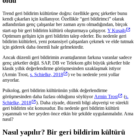
oldu
Trend geri bildirim kültürüne doğru: özellikle genç şirketler bunu
kendi çıkarları için kullanıyor. Özellikle “geri bildirimci” olarak
adlandırılan genç çalışanlar her zaman aynı olmadığından, birçok
start-up bir geri bildirim kültürü oluşturmaya çalışıyor.
Y Kuşağı
Optimum gelişim için geri bildirim talep ederler. Bu nedenle geri
bildirim kültürleri, yeni potansiyel çalışanları çekmek ve elde tutmak
için giderek daha önemli hale gelmektedir.
Ancak düzenli geri bildirimin avantajlarının farkına varanlar sadece
genç şirketler değil. SAP, DB ve Telekom gibi büyük şirketler bile
klasik yıllık değerlendirme görüşmesinden uzaklaşmak istiyor
(Armin Trost,
s. Schielke, 2018
) ve bu nedenle yeni yollar
arıyorlar.
Psikolog, geri bildirim kültürünün yıllık değerlendirme
görüşmesinden daha fazlası olduğunu söylüyor
Armin Trost
(
s.
Schielke, 2018
). Daha ziyade, düzenli bilgi alışverişi ve sürekli
geri bildirim söz konusudur. Bu nedenle geri bildirim kültürü
yaşanmalı ve her şeyden önce etkin bir şekilde uygulanmalıdır. Ama
nasıl?
Nasıl yapılır? Bir geri bildirim kültürü