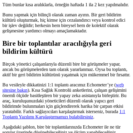
Tüm bunlar kısa aralıklarla, örneğin haftada 1 ila 2 kez yapılmalıdır.
Bunu yapmak için bilinçli olarak zaman ayırın. Bir geri bildirim
kültürü oluşturmak, hiç kimse için cezalandırıcı veya kontrol edici
bir işlev değildir; herkesin hem bireysel hem de kolektif olarak
gelişmesine yardımcı olmayı amaçlamaktadır.
Bire bir toplantılar aracılığıyla geri
bildirim kültürü
Birçok yönetici çalışanlarıyla düzenli bire bir görüşmeler yapar,
ancak bu görüşmelerden tam olarak yararlanmaz. Oysa bu toplantı,
aktif bir geri bildirim kültürünü yaşatmak için mükemmel bir fırsattır.
Bu vesileyle dikkatinizi 1:1 toplantı aracımız Echometer’ye (
web
sitesine bakın
). Kısa Sağlık Kontrolü anketlerini, çalışan gelişimini
önemli ölçüde basitleştiren bir yapay zeka asistanıyla birleştirir. Bu
araç, kuruluşunuzdaki yöneticileri düzenli olarak yapıcı geri
bildirimde bulunmaları için güçlendirerek harika bir çarpan etkisi
yaratabilir. Farklı sağlayıcıları karşılaştırmak isterseniz, burada
1:1
Toplantı Yazılımı Karşılaştırmamızı bulabilirsiniz
.
Aşağıdaki şablon, bire bir toplantılarınızda Echometer ile ne tür
sorular üzerinde düşünebileceğiniz ve ölçüm yapabileceğiniz