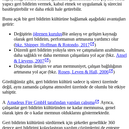
yapıcı geri bildirim vermek, kabul etmek ve uygulamak iş sürecini
basitleştirebilir ve daha etkili hale getirebilir.
Bunu açık bir geri bildirim kültürüne bağlamak aşağıdaki avantajları
getirir:
Değiştirin
öğrenen kuruluş
Bir anlayış ve gelişim kaynağı
olarak geri bildirim, performansın artmasına yardımcı olur
(
bkz. Shipper, Hoffman & Rotondo, 2017
)
Düzenli geri bildirim yoluyla stres ve çatışmaların azaltılması,
daha sağlıklı ve daha memnun çalışanlara yol açar (bkz.
Ansel
& Lievens, 2007
)
Doğrudan iletişim ve artan memnuniyet, çalışan bağlılığının
artmasına yol açar (bkz.
Rosen, Leven & Hall, 2006
)
Gördüğünüz gibi, geri bildirim kültürü sadece iş süreci üzerinde
değil, aynı zamanda çalışma atmosferi üzerinde de olumlu bir etkiye
sahiptir.
A
Amadeus Fire GmbH tarafından yapılan çalışma
Ayrıca,
çalışanlar geri bildirim kültüründen ne kadar memnunsa, genel
olarak işten de o kadar memnun olduklarını göstermektedir.
Geri bildirim kültürünü sürdürmek için şirketler genellikle 360
derece geri bildirimi kolaylaştıran yazılım çözümlerini de entegre