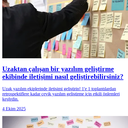
Uzaktan çalışan bir yazılım geliştirme
ekibinde iletişimi nasıl geliştirebilirsiniz?
Uzak yazılım ekiplerinde iletişimi geliştirin! 1'e 1 toplantılardan
retrospektiflere kadar çevik yazılım geliştirme için etkili önlemleri
keşfedin.
4 Ekim 2025