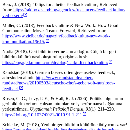
Benz, J. (2018), 10 tips for a better feedback culture, Retrieved
from:
https://raidboxes.io/blog/agencies-freelancers/feedbackkultur-
verbessern/
Müller, C. (2018), Feedback Culture & New Work: How Good
Communication Moves Teams Forward, Retrieved from:
https://www.zielbar.de/magazin/feedbackkultur-new-work-
kommunikation-19615/
Nadia (2018), Geri bildirim verme - ama doğru: Güçlü bir geri
bildirim kültürü nasıl oluşturulur, erişim adresi:
https://engage.kununu.com/de/blog/starke-feedbackkultur/
Randstad (2019), German bosses often give useless feedback,
adresinden alındı:
https://www.randstad.de/ueber-
randstad/news/20190503/deutsche-chefs-geben-oft-nutzloses-
feedback
Rosen, C. C., Levy, P. E., & Hall, R. J. (2006). Politika algılarının
geri bildirim ortamı, çalışan tutumları ve iş performansı bağlamına
yerleştirilmesi.
Uygulamalı Psikoloji Dergisi, 91
(1), 211–220.
https://doi.org/10.1037/0021-9010.91.1.211
Schielke, M. (2018), Yeni bir geri bildirim kültürüne ihtiyacımız var!
https://www.deutschlandfunkkultur.de/arbeitswelt-wir-brauchen-