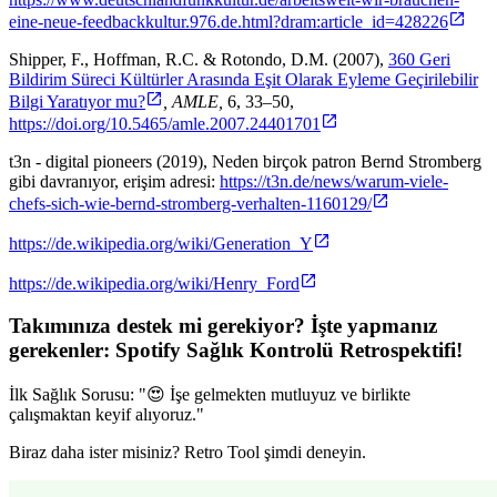
eine-neue-feedbackkultur.976.de.html?dram:article_id=428226
Shipper, F., Hoffman, R.C. & Rotondo, D.M. (2007),
360 Geri
Bildirim Süreci Kültürler Arasında Eşit Olarak Eyleme Geçirilebilir
Bilgi Yaratıyor mu?
, AMLE,
6, 33–50,
https://doi.org/10.5465/amle.2007.24401701
t3n - digital pioneers (2019), Neden birçok patron Bernd Stromberg
gibi davranıyor, erişim adresi:
https://t3n.de/news/warum-viele-
chefs-sich-wie-bernd-stromberg-verhalten-1160129/
https://de.wikipedia.org/wiki/Generation_Y
https://de.wikipedia.org/wiki/Henry_Ford
Takımınıza destek mi gerekiyor? İşte yapmanız
gerekenler:
Spotify Sağlık Kontrolü Retrospektifi
!
İlk Sağlık Sorusu: "😍 İşe gelmekten mutluyuz ve birlikte
çalışmaktan keyif alıyoruz."
Biraz daha ister misiniz? Retro Tool şimdi deneyin.