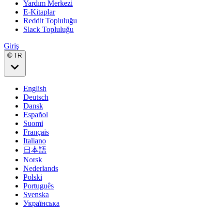
Yardım Merkezi
E-Kitaplar
Reddit Topluluğu
Slack Topluluğu
Giriş
🌐 TR
English
Deutsch
Dansk
Español
Suomi
Français
Italiano
日本語
Norsk
Nederlands
Polski
Português
Svenska
Українська