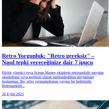
Retro Yorgunluk: "Retro gereksiz" –
Nasıl tepki vereceğinize dair 7 ipucu
Hiçbir yönetici veya Scrum Master, ekiplerin retrospektife meydan
okuduğunu veya gereksiz olarak nitelendirdiğini duymaktan
hoşlanmaz. Bu, retro yorgunluğunun yaygın bir belirtisidir.
Retrospektifi...
20 Eylül 2025