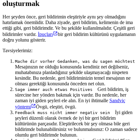
oluşturmak
Her şeyden önce, geri bildirimin eleştiriyle aynı şey olmadığını
hatırlamak önemlidir. Daha ziyade, geri bildirim, kelimenin de ima
ettiği gibi, geri bildirimdir. Ve bu şekilde kullanılmalıdır. Çeşitli geri
bildirimler vardır.
İpuçları
bir geri bildirim kültürünü uygulamanın
doğru yolunu gösterir.
Tavsiyelerimiz:
Mache dir vorher Gedanken, was du sagen möchtest
Mesajınızın ne olduğu konusunda kendiniz net değilseniz,
muhatabınıza planladığınız şekilde ulaşmayacağı nispeten
kesindir. Bu nedenle, geri bildiriminizin temel mesajının ne
olması gerektiği konusunda önceden net olun.
Geri bildirim, iş
Sage immer auch etwas Positives
sürecine her yönden bakmak için vardır. Bu nedenle, her
zaman iyi giden şeyleri ele alın. En iyi ihtimalle
Sandviç
yöntemi
Övgü, eleştiri, övgü.
İyi giden
Feedback muss nicht immer negativ sein
şeyleri düzenli olarak övmek de iyi bir geri bildirim
kültürünün parçasıdır. Eleştirilecek bir şey olmasa bile geri
bildirimde bulunabilirsiniz ve bulunmalısınız: O zaman sadece
olumlu geri bildirimde bulunun.