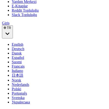
Yardım Merkezi
E-Kitaplar
Reddit Topluluğu
Slack Topluluğu
Giriş
🌐 TR
English
Deutsch
Dansk
Español
Suomi
Français
Italiano
日本語
Norsk
Nederlands
Polski
Português
Svenska
Українська