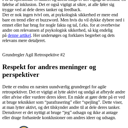
følelse af inklusion. Det er også vigtigt at sikre, at alle føler sig
trygge ved at dele deres tanker og feedback.
Der er nok ingen tvivl om, at psykologisk sikkerhed er mere end
bare en trend eller et buzzword. Men hvis du vil dykke dybere ned i
emnet eller har brug for nogle fakta og tal, f.eks. for at overbevise
andre om relevansen af psykologisk sikkerhed, så kig endelig
på
denne artikel
. Her undersøges og forklares begrebet og dets
relevans mere detaljeret.
Grundregler Agil Retrospektive #2
Respekt for andres meninger og
perspektiver
Dette er endnu en næsten uundværlig grundregel for agile
retrospektiver. Det er vigtigt at lytte aktivt og undgå at afbryde andre
eller afvise eller vurdere deres ideer. En måde at gøre dette på er ved
at bruge teknikker som “parafrasering” eller “spejling”. Dette viser,
at man lytter aktivt, og det tilskynder andre til at dele deres tanker.
Derudover er det nyttigt at bruge “jeg”-udsagn og ikke at antage
eller drage forhastede konklusioner om andres ideer og udsagn.