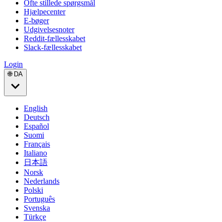
Ofte stillede spørgsmål
Hjælpecenter
E-bøger
Udgivelsesnoter
Reddit-fællesskabet
Slack-fællesskabet
Login
🌐 DA
English
Deutsch
Español
Suomi
Français
Italiano
日本語
Norsk
Nederlands
Polski
Português
Svenska
Türkçe