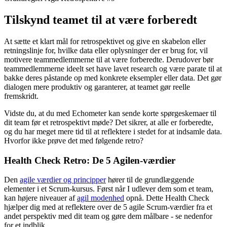
Tilskynd teamet til at være forberedt
At sætte et klart mål for retrospektivet og give en skabelon eller
retningslinje for, hvilke data eller oplysninger der er brug for, vil
motivere teammedlemmerne til at være forberedte. Derudover bør
teammedlemmerne ideelt set have lavet research og være parate til at
bakke deres påstande op med konkrete eksempler eller data. Det gør
dialogen mere produktiv og garanterer, at teamet gør reelle
fremskridt.
Vidste du, at du med Echometer kan sende korte spørgeskemaer til
dit team før et retrospektivt møde? Det sikrer, at alle er forberedte,
og du har meget mere tid til at reflektere i stedet for at indsamle data.
Hvorfor ikke prøve det med følgende retro?
Health Check Retro: De 5 Agilen-værdier
Den
agile værdier og principper
hører til de grundlæggende
elementer i et Scrum-kursus. Først når I udlever dem som et team,
kan højere niveauer af
agil modenhed
opnå. Dette Health Check
hjælper dig med at reflektere over de 5 agile Scrum-værdier fra et
andet perspektiv med dit team og gøre dem målbare - se nedenfor
for et indblik.