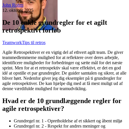
John Rohm
12. oktober 2025
De 10 enkle grundregler for et agilt
retrospektivt forløb
Teamwork
Tips til retros
Agile Retrospektiver er en vigtig del af ethvert agilt team. De giver
teammedlemmerne mulighed for at reflektere over deres arbejde,
identificere muligheder for forbedringer og sætte mål for det næste
sprint. Men for at et retrospektiv skal være effektivt, er det en god
idé at opstille et par grundregler. De guider samtalen og sikrer, at alle
bliver hørt. Nedenfor giver jeg dig eksempler på ti grundregler for
agile retrospektiver. De kan hjælpe dig med at få mest muligt ud af
denne værdifulde mulighed for teamudvikling.
Hvad er de 10 grundlæggende regler for
agile retrospektiver?
Grundregel nr. 1 - Opretholdelse af et sikkert og åbent miljø
Grundregel nr. 2 - Respekt for andres meninger og