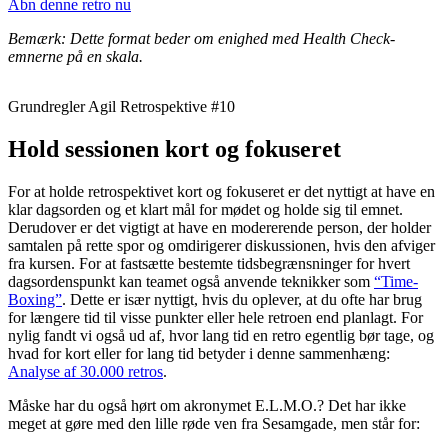
Åbn denne retro nu
Bemærk: Dette format beder om enighed med Health Check-
emnerne på en skala.
Grundregler Agil Retrospektive #10
Hold sessionen kort og fokuseret
For at holde retrospektivet kort og fokuseret er det nyttigt at have en
klar dagsorden og et klart mål for mødet og holde sig til emnet.
Derudover er det vigtigt at have en modererende person, der holder
samtalen på rette spor og omdirigerer diskussionen, hvis den afviger
fra kursen. For at fastsætte bestemte tidsbegrænsninger for hvert
dagsordenspunkt kan teamet også anvende teknikker som
“Time-
Boxing”
. Dette er især nyttigt, hvis du oplever, at du ofte har brug
for længere tid til visse punkter eller hele retroen end planlagt. For
nylig fandt vi også ud af, hvor lang tid en retro egentlig bør tage, og
hvad for kort eller for lang tid betyder i denne sammenhæng:
Analyse af 30.000 retros
.
Måske har du også hørt om akronymet E.L.M.O.? Det har ikke
meget at gøre med den lille røde ven fra Sesamgade, men står for: