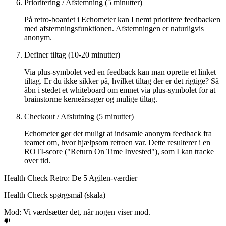
Prioritering / Afstemning (5 minutter)
På retro-boardet i Echometer kan I nemt prioritere feedbacken
med afstemningsfunktionen. Afstemningen er naturligvis
anonym.
Definer tiltag (10-20 minutter)
Via plus-symbolet ved en feedback kan man oprette et linket
tiltag. Er du ikke sikker på, hvilket tiltag der er det rigtige? Så
åbn i stedet et whiteboard om emnet via plus-symbolet for at
brainstorme kerneårsager og mulige tiltag.
Checkout / Afslutning (5 minutter)
Echometer gør det muligt at indsamle anonym feedback fra
teamet om, hvor hjælpsom retroen var. Dette resulterer i en
ROTI-score ("Return On Time Invested"), som I kan tracke
over tid.
Health Check Retro: De 5 Agilen-værdier
Health Check spørgsmål (skala)
Mod: Vi værdsætter det, når nogen viser mod.