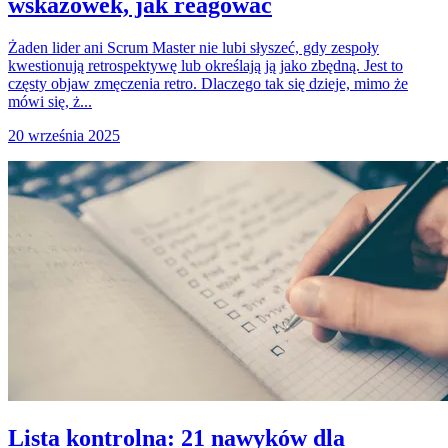
wskazówek, jak reagować
Żaden lider ani Scrum Master nie lubi słyszeć, gdy zespoły
kwestionują retrospektywę lub określają ją jako zbędną. Jest to
częsty objaw zmęczenia retro. Dlaczego tak się dzieje, mimo że
mówi się, ż...
20 września 2025
Lista kontrolna: 21 nawyków dla