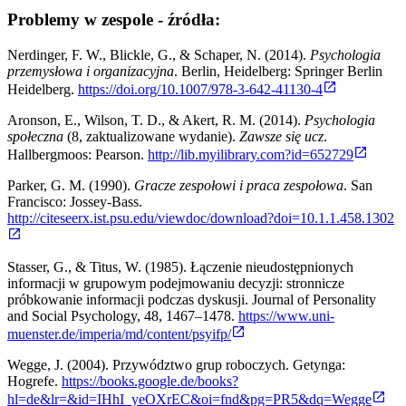
Problemy w zespole - źródła:
Nerdinger, F. W., Blickle, G., & Schaper, N. (2014).
Psychologia
przemysłowa i organizacyjna
. Berlin, Heidelberg: Springer Berlin
Heidelberg.
https://doi.org/10.1007/978-3-642-41130-4
Aronson, E., Wilson, T. D., & Akert, R. M. (2014).
Psychologia
społeczna
(8, zaktualizowane wydanie).
Zawsze się ucz
.
Hallbergmoos: Pearson.
http://lib.myilibrary.com?id=652729
Parker, G. M. (1990).
Gracze zespołowi i praca zespołowa
. San
Francisco: Jossey-Bass.
http://citeseerx.ist.psu.edu/viewdoc/download?doi=10.1.1.458.1302
Stasser, G., & Titus, W. (1985). Łączenie nieudostępnionych
informacji w grupowym podejmowaniu decyzji: stronnicze
próbkowanie informacji podczas dyskusji. Journal of Personality
and Social Psychology, 48, 1467–1478.
https://www.uni-
muenster.de/imperia/md/content/psyifp/
Wegge, J. (2004). Przywództwo grup roboczych. Getynga:
Hogrefe.
https://books.google.de/books?
hl=de&lr=&id=IHhI_yeOXrEC&oi=fnd&pg=PR5&dq=Wegge