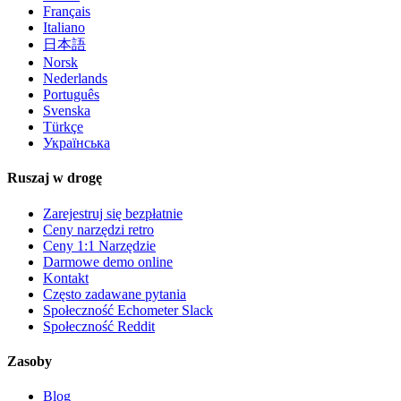
Français
Italiano
日本語
Norsk
Nederlands
Português
Svenska
Türkçe
Українська
Ruszaj w drogę
Zarejestruj się bezpłatnie
Ceny narzędzi retro
Ceny 1:1 Narzędzie
Darmowe demo online
Kontakt
Często zadawane pytania
Społeczność Echometer Slack
Społeczność Reddit
Zasoby
Blog