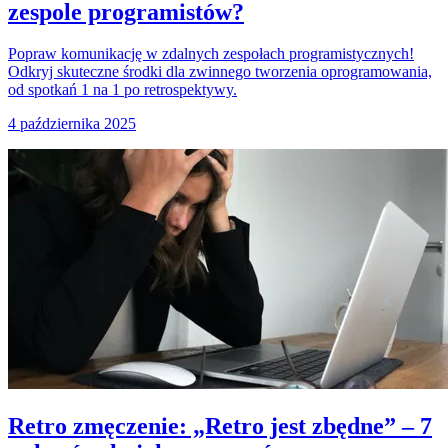
zespole programistów?
Popraw komunikację w zdalnych zespołach programistycznych!
Odkryj skuteczne środki dla zwinnego tworzenia oprogramowania,
od spotkań 1 na 1 po retrospektywy.
4 października 2025
Retro zmęczenie: „Retro jest zbędne” – 7