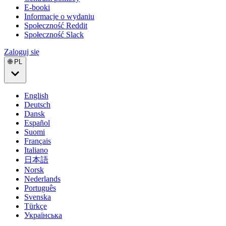
E-booki
Informacje o wydaniu
Społeczność Reddit
Społeczność Slack
Zaloguj się
🌐 PL
English
Deutsch
Dansk
Español
Suomi
Français
Italiano
日本語
Norsk
Nederlands
Português
Svenska
Türkçe
Українська