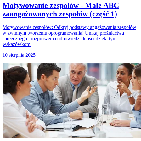
Motywowanie zespołów - Małe ABC
zaangażowanych zespołów (część 1)
Motywowanie zespołów: Odkryj podstawy angażowania zespołów
w zwinnym tworzeniu oprogramowania! Unikaj próżniactwa
społecznego i rozproszenia odpowiedzialności dzięki tym
wskazówkom.
10 sierpnia 2025