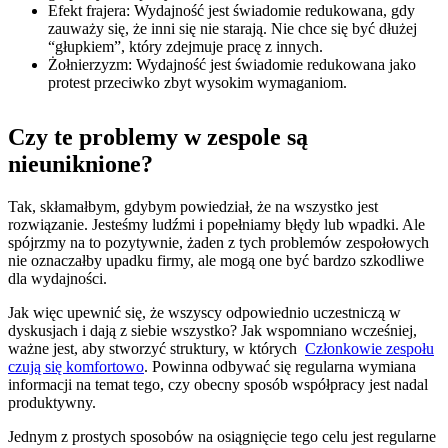
Efekt frajera: Wydajność jest świadomie redukowana, gdy
zauważy się, że inni się nie starają. Nie chce się być dłużej
“głupkiem”, który zdejmuje pracę z innych.
Żołnierzyzm: Wydajność jest świadomie redukowana jako
protest przeciwko zbyt wysokim wymaganiom.
Czy te problemy w zespole są
nieuniknione?
Tak, skłamałbym, gdybym powiedział, że na wszystko jest
rozwiązanie. Jesteśmy ludźmi i popełniamy błędy lub wpadki. Ale
spójrzmy na to pozytywnie, żaden z tych problemów zespołowych
nie oznaczałby upadku firmy, ale mogą one być bardzo szkodliwe
dla wydajności.
Jak więc upewnić się, że wszyscy odpowiednio uczestniczą w
dyskusjach i dają z siebie wszystko? Jak wspomniano wcześniej,
ważne jest, aby stworzyć struktury, w których
Członkowie zespołu
czują się komfortowo
. Powinna odbywać się regularna wymiana
informacji na temat tego, czy obecny sposób współpracy jest nadal
produktywny.
Jednym z prostych sposobów na osiągnięcie tego celu jest regularne