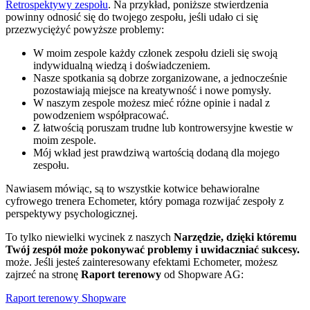
Retrospektywy zespołu
. Na przykład, poniższe stwierdzenia
powinny odnosić się do twojego zespołu, jeśli udało ci się
przezwyciężyć powyższe problemy:
W moim zespole każdy członek zespołu dzieli się swoją
indywidualną wiedzą i doświadczeniem.
Nasze spotkania są dobrze zorganizowane, a jednocześnie
pozostawiają miejsce na kreatywność i nowe pomysły.
W naszym zespole możesz mieć różne opinie i nadal z
powodzeniem współpracować.
Z łatwością poruszam trudne lub kontrowersyjne kwestie w
moim zespole.
Mój wkład jest prawdziwą wartością dodaną dla mojego
zespołu.
Nawiasem mówiąc, są to wszystkie kotwice behawioralne
cyfrowego trenera Echometer, który pomaga rozwijać zespoły z
perspektywy psychologicznej.
To tylko niewielki wycinek z naszych
Narzędzie, dzięki któremu
Twój zespół może pokonywać problemy i uwidaczniać sukcesy.
może. Jeśli jesteś zainteresowany efektami Echometer, możesz
zajrzeć na stronę
Raport terenowy
od Shopware AG:
Raport terenowy Shopware