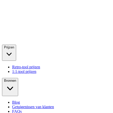
Prijzen
Retro-tool prijzen
1:1-tool prijzen
Bronnen
Blog
Getuigenissen van klanten
FAQs