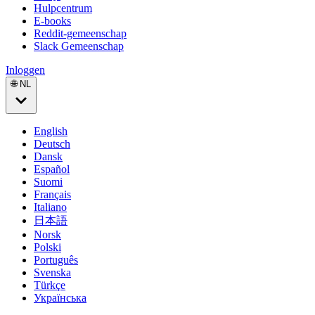
Hulpcentrum
E-books
Reddit-gemeenschap
Slack Gemeenschap
Inloggen
🌐 NL
English
Deutsch
Dansk
Español
Suomi
Français
Italiano
日本語
Norsk
Polski
Português
Svenska
Türkçe
Українська