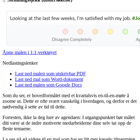
Åpne malen i 1:1-verktøyet
Nedlastingslenker
Last ned malen som utskrivbar PDF
Last ned mal som Word-dokument
Last ned malen som Google Docs
Som du ser, er hovedformålet med et kvartalsvis en-til-en-møte å
zoome ut. Dette er ofte svært vanskelig i hverdagen, og derfor er det
nødvendig å sette av tid til dette.
Forresten, ikke la deg lure av agendaen: I utgangspunktet bør målet
ditt være at de indre motiverte medarbeiderne dine selv tar opp de
fleste temaene.
La oss nå gå videre til en mal som har en litt mer kreativ tilnærming