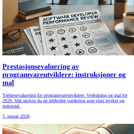
Prestasjonsevaluering av
programvareutviklere: instruksjoner og
mal
Ytelsesevaluering for programvareutviklere: Veiledning og mal for
2026. Slik skriver du en rettferdig vurdering som viser styrker og
potensial.
5. januar 2026