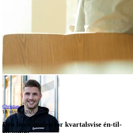
Christian
18. oktober 2025
Den beste malen for kvartalsvise én-til-
én-møter