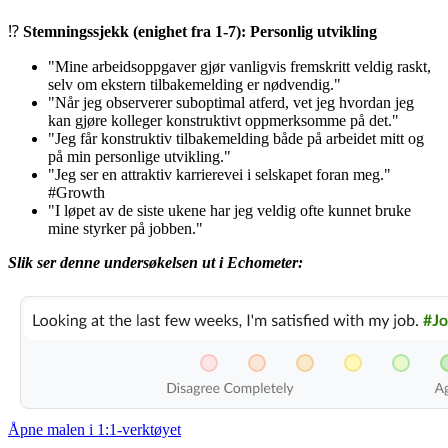
⁉️
Stemningssjekk (enighet fra 1-7): Personlig utvikling
"Mine arbeidsoppgaver gjør vanligvis fremskritt veldig raskt,
selv om ekstern tilbakemelding er nødvendig."
"Når jeg observerer suboptimal atferd, vet jeg hvordan jeg
kan gjøre kolleger konstruktivt oppmerksomme på det."
"Jeg får konstruktiv
tilbakemelding
både på arbeidet mitt og
på min personlige utvikling."
"Jeg ser en attraktiv karrierevei i selskapet foran meg."
#Growth
"I løpet av de siste ukene har jeg veldig ofte kunnet bruke
mine
styrker
på jobben."
Slik ser denne undersøkelsen ut i Echometer:
Åpne malen i 1:1-verktøyet