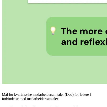
Mal for kvartalsvise medarbeidersamtaler (Doc) for ledere i
forbindelse med medarbeidersamtaler