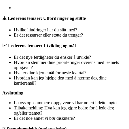
…
⚠️ Lederens temaer: Utfordringer og støtte
Hvilke hindringer har du slitt med?
Er det ressurser eller støtte du trenger?
📈 Lederens temaer: Utvikling og mål
Er det nye ferdigheter du ønsker å utvikle?
Hvordan stemmer dine prioriteringer overens med teamets
oppgaver?
Hva er dine kjernemål for neste kvartal?
Hvordan kan jeg hjelpe deg med å nærme deg dine
karrieremål?
Avslutning
La oss oppsummere oppgavene vi har notert i dette møtet.
Tilbakemelding: Hva kan jeg gjøre bedre for å lede deg
og/eller teamet?
Er det noe annet vi bør diskutere?
⁉️
Stemningssjekk (undersøkelse)