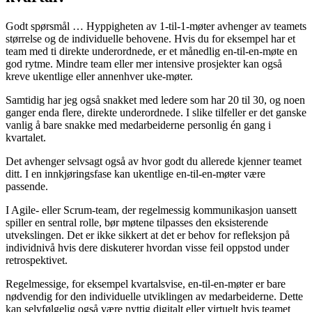
Godt spørsmål … Hyppigheten av 1-til-1-møter avhenger av teamets
størrelse og de individuelle behovene. Hvis du for eksempel har et
team med ti direkte underordnede, er et månedlig en-til-en-møte en
god rytme. Mindre team eller mer intensive prosjekter kan også
kreve ukentlige eller annenhver uke-møter.
Samtidig har jeg også snakket med ledere som har 20 til 30, og noen
ganger enda flere, direkte underordnede. I slike tilfeller er det ganske
vanlig å bare snakke med medarbeiderne personlig én gang i
kvartalet.
Det avhenger selvsagt også av hvor godt du allerede kjenner teamet
ditt. I en innkjøringsfase kan ukentlige en-til-en-møter være
passende.
I Agile- eller Scrum-team, der regelmessig kommunikasjon uansett
spiller en sentral rolle, bør møtene tilpasses den eksisterende
utvekslingen. Det er ikke sikkert at det er behov for refleksjon på
individnivå hvis dere diskuterer hvordan visse feil oppstod under
retrospektivet.
Regelmessige, for eksempel kvartalsvise, en-til-en-møter er bare
nødvendig for den individuelle utviklingen av medarbeiderne. Dette
kan selvfølgelig også være nyttig digitalt eller virtuelt hvis teamet