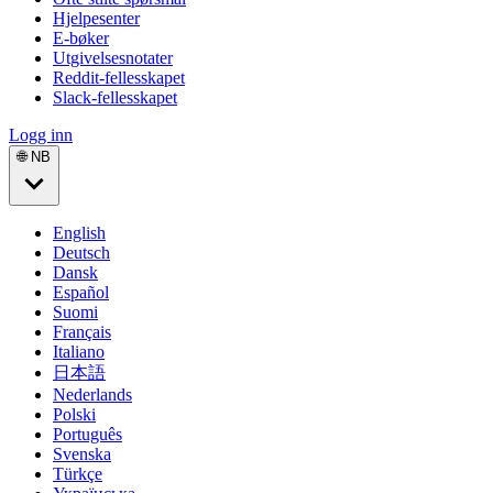
Hjelpesenter
E-bøker
Utgivelsesnotater
Reddit-fellesskapet
Slack-fellesskapet
Logg inn
🌐 NB
English
Deutsch
Dansk
Español
Suomi
Français
Italiano
日本語
Nederlands
Polski
Português
Svenska
Türkçe