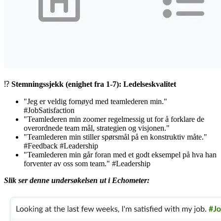
⁉️
Stemningssjekk (enighet fra 1-7): Ledelseskvalitet
"Jeg er veldig fornøyd med teamlederen min."
#JobSatisfaction
"Teamlederen min zoomer regelmessig ut for å forklare de
overordnede
team mål
, strategien og visjonen."
"Teamlederen min stiller spørsmål på en konstruktiv måte."
#Feedback
#Leadership
"Teamlederen min går foran med et godt eksempel på hva han
forventer av oss som team."
#Leadership
Slik ser denne undersøkelsen ut i Echometer: