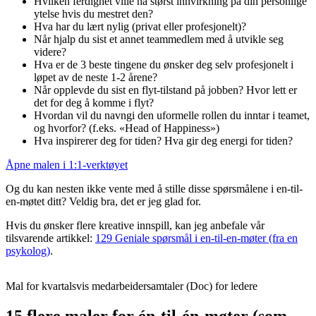
Hvilken ferdighet ville ha størst innvirkning på din personlige
ytelse hvis du mestret den?
Hva har du lært nylig (privat eller profesjonelt)?
Når hjalp du sist et annet teammedlem med å utvikle seg
videre?
Hva er de 3 beste tingene du ønsker deg selv profesjonelt i
løpet av de neste 1-2 årene?
Når opplevde du sist en flyt-tilstand på jobben? Hvor lett er
det for deg å komme i flyt?
Hvordan vil du navngi den uformelle rollen du inntar i teamet,
og hvorfor? (f.eks. «Head of Happiness»)
Hva inspirerer deg for tiden? Hva gir deg energi for tiden?
Åpne malen i 1:1-verktøyet
Og du kan nesten ikke vente med å stille disse spørsmålene i en-til-
en-møtet ditt? Veldig bra, det er jeg glad for.
Hvis du ønsker flere kreative innspill, kan jeg anbefale vår
tilsvarende artikkel:
129 Geniale spørsmål i en-til-en-møter (fra en
psykolog)
.
Mal for kvartalsvis medarbeidersamtaler (Doc) for ledere
15 flere maler for én-til-én-møter (som