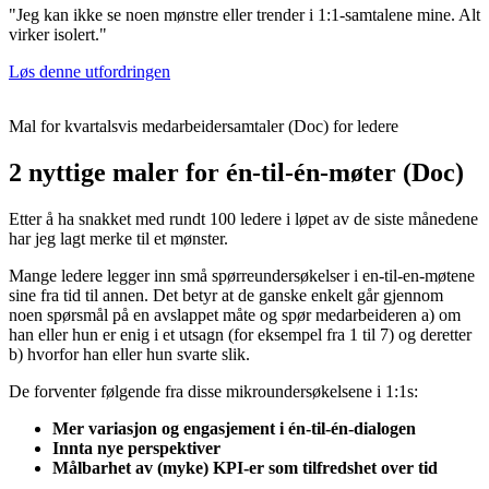
"Jeg kan ikke se noen mønstre eller trender i 1:1-samtalene mine. Alt
virker isolert."
Løs denne utfordringen
Mal for kvartalsvis medarbeidersamtaler (Doc) for ledere
2 nyttige maler for én-til-én-møter (Doc)
Etter å ha snakket med rundt 100 ledere i løpet av de siste månedene
har jeg lagt merke til et mønster.
Mange ledere legger inn små spørreundersøkelser i en-til-en-møtene
sine fra tid til annen. Det betyr at de ganske enkelt går gjennom
noen spørsmål på en avslappet måte og spør medarbeideren a) om
han eller hun er enig i et utsagn (for eksempel fra 1 til 7) og deretter
b) hvorfor han eller hun svarte slik.
De forventer følgende fra disse mikroundersøkelsene i 1:1s:
Mer variasjon og engasjement i én-til-én-dialogen
Innta nye perspektiver
Målbarhet av (myke) KPI-er som tilfredshet over tid