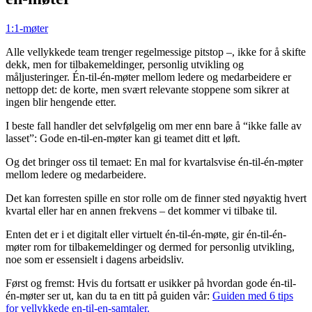
1:1-møter
Alle vellykkede team trenger regelmessige pitstop –, ikke for å skifte
dekk, men for tilbakemeldinger, personlig utvikling og
måljusteringer. Én-til-én-møter mellom ledere og medarbeidere er
nettopp det: de korte, men svært relevante stoppene som sikrer at
ingen blir hengende etter.
I beste fall handler det selvfølgelig om mer enn bare å “ikke falle av
lasset”: Gode en-til-en-møter kan gi teamet ditt et løft.
Og det bringer oss til temaet: En mal for kvartalsvise én-til-én-møter
mellom ledere og medarbeidere.
Det kan forresten spille en stor rolle om de finner sted nøyaktig hvert
kvartal eller har en annen frekvens – det kommer vi tilbake til.
Enten det er i et digitalt eller virtuelt én-til-én-møte, gir én-til-én-
møter rom for tilbakemeldinger og dermed for personlig utvikling,
noe som er essensielt i dagens arbeidsliv.
Først og fremst: Hvis du fortsatt er usikker på hvordan gode én-til-
én-møter ser ut, kan du ta en titt på guiden vår:
Guiden med 6 tips
for vellykkede en-til-en-samtaler.