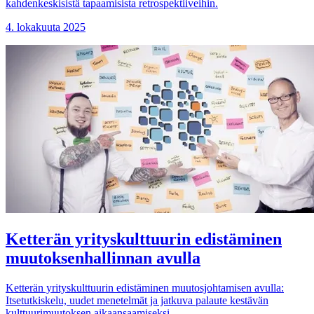
kahdenkeskisistä tapaamisista retrospektiiveihin.
4. lokakuuta 2025
Ketterän yrityskulttuurin edistäminen
muutoksenhallinnan avulla
Ketterän yrityskulttuurin edistäminen muutosjohtamisen avulla:
Itsetutkiskelu, uudet menetelmät ja jatkuva palaute kestävän
kulttuurimuutoksen aikaansaamiseksi.