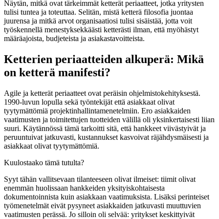
Näytän, mitkä ovat tärkeimmät ketterät periaatteet, jotka yritysten
tulisi tuntea ja toteuttaa. Selitän, mistä ketterä filosofia juontaa
juurensa ja mitkä arvot organisaatiosi tulisi sisäistää, jotta voit
työskennellä menestyksekkäästi ketterästi ilman, että myöhästyt
määräajoista, budjeteista ja asiakastavoitteista.
Ketterien periaatteiden alkuperä: Mikä
on ketterä manifesti?
Agile ja ketterät periaatteet ovat peräisin ohjelmistokehityksestä.
1990-luvun lopulla sekä työntekijät että asiakkaat olivat
tyytymättömiä projektinhallintamenetelmiin. Ero asiakkaiden
vaatimusten ja toimitettujen tuotteiden välillä oli yksinkertaisesti liian
suuri. Käytännössä tämä tarkoitti sitä, että hankkeet viivästyivät ja
peruuntuivat jatkuvasti, kustannukset kasvoivat räjähdysmäisesti ja
asiakkaat olivat tyytymättömiä.
Kuulostaako tämä tutulta?
Syyt tähän vallitsevaan tilanteeseen olivat ilmeiset: tiimit olivat
enemmän huolissaan hankkeiden yksityiskohtaisesta
dokumentoinnista kuin asiakkaan vaatimuksista. Lisäksi perinteiset
työmenetelmät eivät pysyneet asiakkaiden jatkuvasti muuttuvien
vaatimusten perässä. Jo silloin oli selvää: yritykset keskittyivät