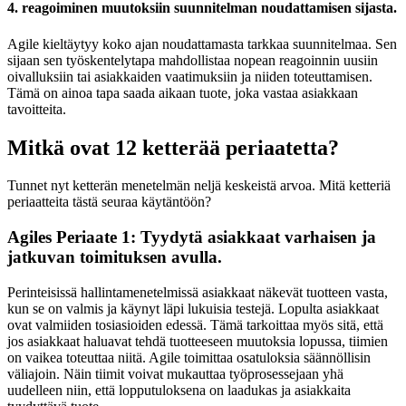
4. reagoiminen muutoksiin suunnitelman noudattamisen sijasta.
Agile kieltäytyy koko ajan noudattamasta tarkkaa suunnitelmaa. Sen
sijaan sen työskentelytapa mahdollistaa nopean reagoinnin uusiin
oivalluksiin tai asiakkaiden vaatimuksiin ja niiden toteuttamisen.
Tämä on ainoa tapa saada aikaan tuote, joka vastaa asiakkaan
tavoitteita.
Mitkä ovat 12 ketterää periaatetta?
Tunnet nyt ketterän menetelmän neljä keskeistä arvoa. Mitä ketteriä
periaatteita tästä seuraa käytäntöön?
Agiles Periaate 1: Tyydytä asiakkaat varhaisen ja
jatkuvan toimituksen avulla.
Perinteisissä hallintamenetelmissä asiakkaat näkevät tuotteen vasta,
kun se on valmis ja käynyt läpi lukuisia testejä. Lopulta asiakkaat
ovat valmiiden tosiasioiden edessä. Tämä tarkoittaa myös sitä, että
jos asiakkaat haluavat tehdä tuotteeseen muutoksia lopussa, tiimien
on vaikea toteuttaa niitä. Agile toimittaa osatuloksia säännöllisin
väliajoin. Näin tiimit voivat mukauttaa työprosessejaan yhä
uudelleen niin, että lopputuloksena on laadukas ja asiakkaita