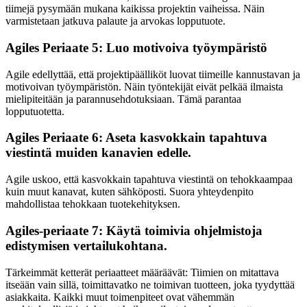
tiimejä pysymään mukana kaikissa projektin vaiheissa. Näin
varmistetaan jatkuva palaute ja arvokas lopputuote.
Agiles Periaate 5: Luo motivoiva työympäristö
Agile edellyttää, että projektipäälliköt luovat tiimeille kannustavan ja
motivoivan työympäristön. Näin työntekijät eivät pelkää ilmaista
mielipiteitään ja parannusehdotuksiaan. Tämä parantaa
lopputuotetta.
Agiles Periaate 6: Aseta kasvokkain tapahtuva
viestintä muiden kanavien edelle.
Agile uskoo, että kasvokkain tapahtuva viestintä on tehokkaampaa
kuin muut kanavat, kuten sähköposti. Suora yhteydenpito
mahdollistaa tehokkaan tuotekehityksen.
Agiles-periaate 7: Käytä toimivia ohjelmistoja
edistymisen vertailukohtana.
Tärkeimmät ketterät periaatteet määräävät: Tiimien on mitattava
itseään vain sillä, toimittavatko ne toimivan tuotteen, joka tyydyttää
asiakkaita. Kaikki muut toimenpiteet ovat vähemmän