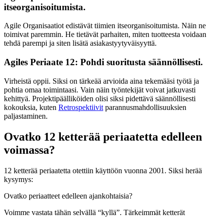
itseorganisoitumista.
Agile Organisaatiot edistävät tiimien itseorganisoitumista. Näin ne
toimivat paremmin. He tietävät parhaiten, miten tuotteesta voidaan
tehdä parempi ja siten lisätä asiakastyytyväisyyttä.
Agiles Periaate 12: Pohdi suoritusta säännöllisesti.
Virheistä oppii. Siksi on tärkeää arvioida aina tekemääsi työtä ja
pohtia omaa toimintaasi. Vain näin työntekijät voivat jatkuvasti
kehittyä. Projektipäälliköiden olisi siksi pidettävä säännöllisesti
kokouksia, kuten
Retrospektiivit
parannusmahdollisuuksien
paljastaminen.
Ovatko 12 ketterää periaatetta edelleen
voimassa?
12 ketterää periaatetta otettiin käyttöön vuonna 2001. Siksi herää
kysymys:
Ovatko periaatteet edelleen ajankohtaisia?
Voimme vastata tähän selvällä “kyllä”. Tärkeimmät ketterät