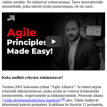
vääriin asioihin. Ne tuhlasivat voimavarojaan. Tarve innovatiivisille
menetelmille, jotka tekivät työstä joustavampaa, oli siis suuri.
Play
Kuka mullisti yritysten toimintatavat?
Vuonna 2001 kokoontui ryhmä “Agile Alliance”. Se halusi tarjota
yrityksille lähestymistavan, jonka avulla ne voisivat työskennellä
joustavammin, reagoivammin ja mukautuvammin. Prosessin aikana
“Agile-ohjelmistokehityksen manifesti”
ulos. Tähän sisältyvät
tärkeimmät ketterät periaatteet. Kaikkiaan he löysivät 12 periaatetta,