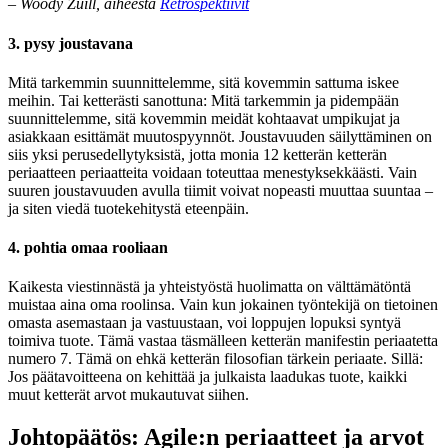
–
Woody Zuill, aiheesta
Retrospektiivit
3. pysy joustavana
Mitä tarkemmin suunnittelemme, sitä kovemmin sattuma iskee
meihin. Tai ketterästi sanottuna: Mitä tarkemmin ja pidempään
suunnittelemme, sitä kovemmin meidät kohtaavat umpikujat ja
asiakkaan esittämät muutospyynnöt. Joustavuuden säilyttäminen on
siis yksi perusedellytyksistä, jotta monia 12 ketterän ketterän
periaatteen periaatteita voidaan toteuttaa menestyksekkäästi. Vain
suuren joustavuuden avulla tiimit voivat nopeasti muuttaa suuntaa –
ja siten viedä tuotekehitystä eteenpäin.
4. pohtia omaa rooliaan
Kaikesta viestinnästä ja yhteistyöstä huolimatta on välttämätöntä
muistaa aina oma roolinsa. Vain kun jokainen työntekijä on tietoinen
omasta asemastaan ja vastuustaan, voi loppujen lopuksi syntyä
toimiva tuote. Tämä vastaa täsmälleen ketterän manifestin periaatetta
numero 7. Tämä on ehkä ketterän filosofian tärkein periaate. Sillä:
Jos päätavoitteena on kehittää ja julkaista laadukas tuote, kaikki
muut ketterät arvot mukautuvat siihen.
Johtopäätös: Agile:n periaatteet ja arvot