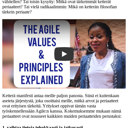
vähitellen? Tai toisin kysytty: Mitkä ovat tärkeimmät ketterät
periaatteet? Tai vielä radikaalimmin: Mikä on ketterän filosofian
tärkein periaate?
Play
Ketterä manifesti antaa meille paljon panosta. Siinä ei kuitenkaan
aseteta järjestystä, joka osoittaisi meille, mitkä arvot ja periaatteet
ovat erityisen tärkeitä. Yritykset oppivat tämän vasta
työskennellessään Agile:n kanssa. Kokemuksemme mukaan nämä
periaatteet ovat nousseet kaikkien muiden periaatteiden perustaksi:
1. vaihtaa tietoja tehokkaasti ja jatkuvasti