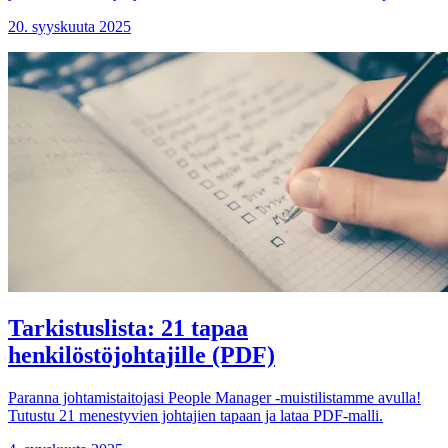
20. syyskuuta 2025
Tarkistuslista: 21 tapaa
henkilöstöjohtajille (PDF)
Paranna johtamistaitojasi People Manager -muistilistamme avulla!
Tutustu 21 menestyvien johtajien tapaan ja lataa PDF-malli.