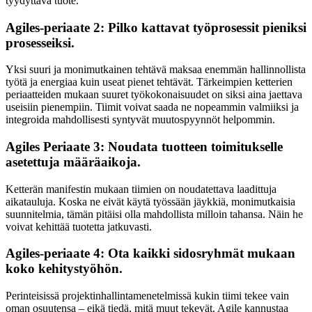
tyydyttävä tuote.
Agiles-periaate 2: Pilko kattavat työprosessit pieniksi
prosesseiksi.
Yksi suuri ja monimutkainen tehtävä maksaa enemmän hallinnollista
työtä ja energiaa kuin useat pienet tehtävät. Tärkeimpien ketterien
periaatteiden mukaan suuret työkokonaisuudet on siksi aina jaettava
useisiin pienempiin. Tiimit voivat saada ne nopeammin valmiiksi ja
integroida mahdollisesti syntyvät muutospyynnöt helpommin.
Agiles Periaate 3: Noudata tuotteen toimitukselle
asetettuja määräaikoja.
Ketterän manifestin mukaan tiimien on noudatettava laadittuja
aikatauluja. Koska ne eivät käytä työssään jäykkiä, monimutkaisia
suunnitelmia, tämän pitäisi olla mahdollista milloin tahansa. Näin he
voivat kehittää tuotetta jatkuvasti.
Agiles-periaate 4: Ota kaikki sidosryhmät mukaan
koko kehitystyöhön.
Perinteisissä projektinhallintamenetelmissä kukin tiimi tekee vain
oman osuutensa – eikä tiedä, mitä muut tekevät. Agile kannustaa