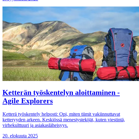
Ketterän työskentelyn aloittaminen -
Agile Explorers
Ketterä työskentely helposti: Opi, miten tiimit vakiinnuttavat
ketteryyden arkeen. Keskiössä menestystekijät, kuten viestintä,
virhekulttuuri ja asiakasläheisyys.
20. elokuuta 2025