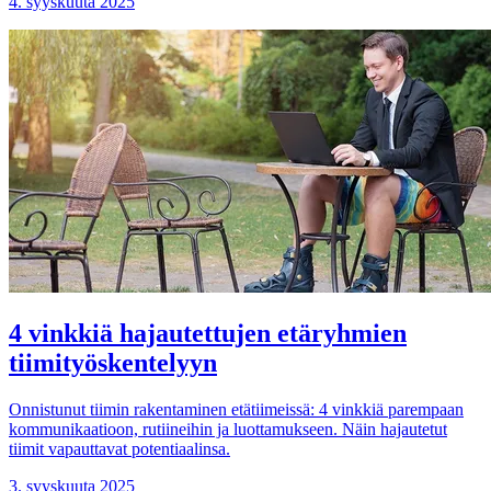
4. syyskuuta 2025
4 vinkkiä hajautettujen etäryhmien
tiimityöskentelyyn
Onnistunut tiimin rakentaminen etätiimeissä: 4 vinkkiä parempaan
kommunikaatioon, rutiineihin ja luottamukseen. Näin hajautetut
tiimit vapauttavat potentiaalinsa.
3. syyskuuta 2025