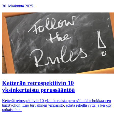
30. lokakuuta 2025
Ketterän retrospektiivin 10
yksinkertaista perussääntöä
Ketterät retrospektiivit: 10 yksinkertaista perussääntöä tehokkaaseen
tiimityöhön. Luo turvallinen ympäristö, edistä rehellisyyttä ja keskity
ratkaisuihin.