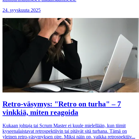
24. syyskuuta 2025
Retro-väsymys: "Retro on turha" – 7
vinkkiä, miten reagoida
Kukaan johtaja tai Scrum Master ei kuule mielellään, kun tiimit
kyseenalaistavat retrospektiivin tai pitävät sitä turhana. Tämä on
yleinen retro-väsymyksen oire. Miksi näin on, vaikka retrospektiiv...