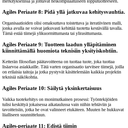
merkityksellisiä ja johtavat heikompilaatuiseen lopputuotteeseen.
Agiles Periaate 8: Pidä yllä jatkuvaa kehitysvauhtia.
Organisaatioiden olisi omaksuttava toistettava ja iteratiivinen malli,
jonka avulla ne voivat jatkuvasti kehittää tuotetta kestävällä tavalla.
Tämä estää tiimejä ylikuormittumasta tai ylirasittumasta.
Agiles Periaate 9: Tuotteen laadun ylläpitäminen
kiinnittämällä huomiota teknisiin yksityiskohtiin.
Ketterän filosofian päätavoitteena on tuottaa tuote, joka tuottaa
lisäarvoa asiakkaille. Tätä varten organisaatio tarvitsee tiimejä, joilla
on erilaisia taitoja ja jotka pystyvät käsittelemään kaikkia projektin
teknisiä näkökohtia.
Agiles Periaate 10: Säilytä yksinkertaisuus
Vaikka tuotekehitys on monimutkainen prosessi: Työntekijöiden
tulisi keskittyä jokaisessa aikataulussa vain niihin tehtäviin ja
tavoitteisiin, jotka he ovat valinneet etukäteen. Muuten he hukkuvat
liialliseen suunnitteluun.
Agiles-periaate 11: Edistä tiimin