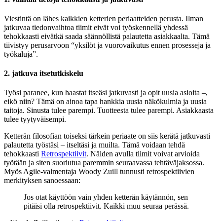
Viestintä on lähes kaikkien ketterien periaatteiden perusta. Ilman
jatkuvaa tiedonvaihtoa tiimit eivät voi työskennellä yhdessä
tehokkaasti eivätkä saada säännöllistä palautetta asiakkaalta. Tämä
tiivistyy perusarvoon “yksilöt ja vuorovaikutus ennen prosesseja ja
työkaluja”.
2. jatkuva itsetutkiskelu
Työsi paranee, kun haastat itseäsi jatkuvasti ja opit uusia asioita –,
eikö niin? Tämä on ainoa tapa hankkia uusia näkökulmia ja uusia
taitoja. Sinusta tulee parempi. Tuotteesta tulee parempi. Asiakkaasta
tulee tyytyväisempi.
Ketterän filosofian toiseksi tärkein periaate on siis kerätä jatkuvasti
palautetta työstäsi – itseltäsi ja muilta. Tämä voidaan tehdä
tehokkaasti
Retrospektiivit
. Näiden avulla tiimit voivat arvioida
työtään ja siten suoriutua paremmin seuraavassa tehtäväjaksossa.
Myös Agile-valmentaja Woody Zuill tunnusti retrospektiivien
merkityksen sanoessaan:
Jos otat käyttöön vain yhden ketterän käytännön, sen
pitäisi olla retrospektiivit. Kaikki muu seuraa perässä.