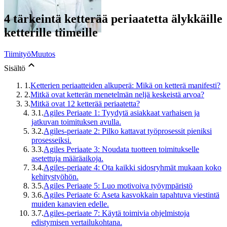
4 tärkeintä ketterää periaatetta älykkäille
ketterille tiimeille
Tiimityö
Muutos
Sisältö
1.
Ketterien periaatteiden alkuperä: Mikä on ketterä manifesti?
2.
Mitkä ovat ketterän menetelmän neljä keskeistä arvoa?
3.
Mitkä ovat 12 ketterää periaatetta?
3.1.
Agiles Periaate 1: Tyydytä asiakkaat varhaisen ja
jatkuvan toimituksen avulla.
3.2.
Agiles-periaate 2: Pilko kattavat työprosessit pieniksi
prosesseiksi.
3.3.
Agiles Periaate 3: Noudata tuotteen toimitukselle
asetettuja määräaikoja.
3.4.
Agiles-periaate 4: Ota kaikki sidosryhmät mukaan koko
kehitystyöhön.
3.5.
Agiles Periaate 5: Luo motivoiva työympäristö
3.6.
Agiles Periaate 6: Aseta kasvokkain tapahtuva viestintä
muiden kanavien edelle.
3.7.
Agiles-periaate 7: Käytä toimivia ohjelmistoja
edistymisen vertailukohtana.