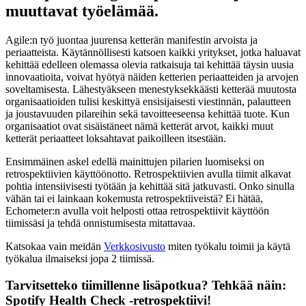
muuttavat työelämää.
Agile:n työ juontaa juurensa ketterän manifestin arvoista ja
periaatteista. Käytännöllisesti katsoen kaikki yritykset, jotka haluavat
kehittää edelleen olemassa olevia ratkaisuja tai kehittää täysin uusia
innovaatioita, voivat hyötyä näiden ketterien periaatteiden ja arvojen
soveltamisesta. Lähestyäkseen menestyksekkäästi ketterää muutosta
organisaatioiden tulisi keskittyä ensisijaisesti viestinnän, palautteen
ja joustavuuden pilareihin sekä tavoitteeseensa kehittää tuote. Kun
organisaatiot ovat sisäistäneet nämä ketterät arvot, kaikki muut
ketterät periaatteet loksahtavat paikoilleen itsestään.
Ensimmäinen askel edellä mainittujen pilarien luomiseksi on
retrospektiivien käyttöönotto. Retrospektiivien avulla tiimit alkavat
pohtia intensiivisesti työtään ja kehittää sitä jatkuvasti. Onko sinulla
vähän tai ei lainkaan kokemusta retrospektiiveistä? Ei hätää,
Echometer:n avulla voit helposti ottaa retrospektiivit käyttöön
tiimissäsi ja tehdä onnistumisesta mitattavaa.
Katsokaa vain meidän
Verkkosivusto
miten työkalu toimii ja käytä
työkalua ilmaiseksi jopa 2 tiimissä.
Tarvitsetteko tiimillenne lisäpotkua? Tehkää näin:
Spotify Health Check -retrospektiivi
!