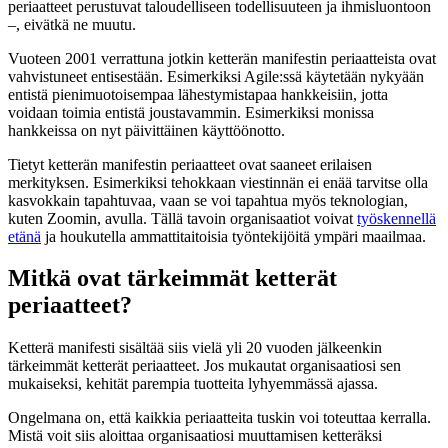
periaatteet perustuvat taloudelliseen todellisuuteen ja ihmisluontoon
–, eivätkä ne muutu.
Vuoteen 2001 verrattuna jotkin ketterän manifestin periaatteista ovat
vahvistuneet entisestään. Esimerkiksi Agile:ssä käytetään nykyään
entistä pienimuotoisempaa lähestymistapaa hankkeisiin, jotta
voidaan toimia entistä joustavammin. Esimerkiksi monissa
hankkeissa on nyt päivittäinen käyttöönotto.
Tietyt ketterän manifestin periaatteet ovat saaneet erilaisen
merkityksen. Esimerkiksi tehokkaan viestinnän ei enää tarvitse olla
kasvokkain tapahtuvaa, vaan se voi tapahtua myös teknologian,
kuten Zoomin, avulla. Tällä tavoin organisaatiot voivat
työskennellä
etänä
ja houkutella ammattitaitoisia työntekijöitä ympäri maailmaa.
Mitkä ovat tärkeimmät ketterät
periaatteet?
Ketterä manifesti sisältää siis vielä yli 20 vuoden jälkeenkin
tärkeimmät ketterät periaatteet. Jos mukautat organisaatiosi sen
mukaiseksi, kehität parempia tuotteita lyhyemmässä ajassa.
Ongelmana on, että kaikkia periaatteita tuskin voi toteuttaa kerralla.
Mistä voit siis aloittaa organisaatiosi muuttamisen ketteräksi