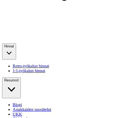
Hinnat
Retro-työkalun hinnat
1:1-työkalun hinnat
Resurssit
Blogi
Asiakkaiden suosittelut
UKK