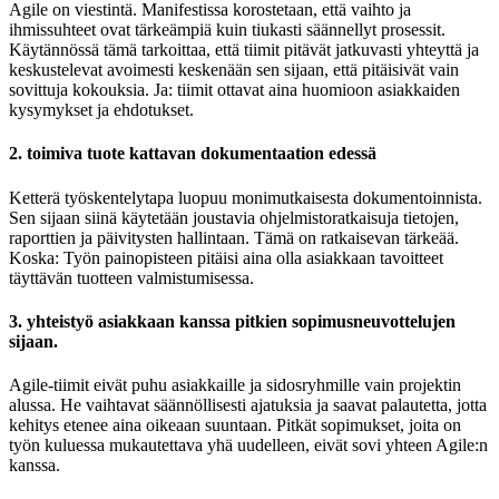
Agile on viestintä. Manifestissa korostetaan, että vaihto ja
ihmissuhteet ovat tärkeämpiä kuin tiukasti säännellyt prosessit.
Käytännössä tämä tarkoittaa, että tiimit pitävät jatkuvasti yhteyttä ja
keskustelevat avoimesti keskenään sen sijaan, että pitäisivät vain
sovittuja kokouksia. Ja: tiimit ottavat aina huomioon asiakkaiden
kysymykset ja ehdotukset.
2. toimiva tuote kattavan dokumentaation edessä
Ketterä työskentelytapa luopuu monimutkaisesta dokumentoinnista.
Sen sijaan siinä käytetään joustavia ohjelmistoratkaisuja tietojen,
raporttien ja päivitysten hallintaan. Tämä on ratkaisevan tärkeää.
Koska: Työn painopisteen pitäisi aina olla asiakkaan tavoitteet
täyttävän tuotteen valmistumisessa.
3. yhteistyö asiakkaan kanssa pitkien sopimusneuvottelujen
sijaan.
Agile-tiimit eivät puhu asiakkaille ja sidosryhmille vain projektin
alussa. He vaihtavat säännöllisesti ajatuksia ja saavat palautetta, jotta
kehitys etenee aina oikeaan suuntaan. Pitkät sopimukset, joita on
työn kuluessa mukautettava yhä uudelleen, eivät sovi yhteen Agile:n
kanssa.