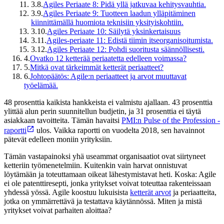
3.8.
Agiles Periaate 8: Pidä yllä jatkuvaa kehitysvauhtia.
3.9.
Agiles Periaate 9: Tuotteen laadun ylläpitäminen
kiinnittämällä huomiota teknisiin yksityiskohtiin.
3.10.
Agiles Periaate 10: Säilytä yksinkertaisuus
3.11.
Agiles-periaate 11: Edistä tiimin itseorganisoitumista.
3.12.
Agiles Periaate 12: Pohdi suoritusta säännöllisesti.
4.
Ovatko 12 ketterää periaatetta edelleen voimassa?
5.
Mitkä ovat tärkeimmät ketterät periaatteet?
6.
Johtopäätös: Agile:n periaatteet ja arvot muuttavat
työelämää.
48 prosenttia kaikista hankkeista ei valmistu ajallaan. 43 prosenttia
ylittää alun perin suunnitellun budjetin, ja 31 prosenttia ei täytä
asiakkaan tavoitteita. Tämän havaitsi
PMI:n Pulse of the Profession -
raportti
ulos. Vaikka raportti on vuodelta 2018, sen havainnot
pätevät edelleen moniin yrityksiin.
Tämän vastapainoksi yhä useammat organisaatiot ovat siirtyneet
ketteriin työmenetelmiin. Kuitenkin vain harvat onnistuvat
löytämään ja toteuttamaan oikeat lähestymistavat heti. Koska: Agile
ei ole patenttiresepti, jonka yritykset voivat toteuttaa rakenteissaan
yhdessä yössä. Agile koostuu lukuisista
ketterät arvot
ja periaatteita,
jotka on ymmärrettävä ja testattava käytännössä. Miten ja mistä
yritykset voivat parhaiten aloittaa?