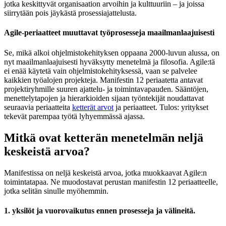
jotka keskittyvät organisaation arvoihin ja kulttuuriin – ja joissa
siirrytään pois jäykästä prosessiajattelusta.
Agile-periaatteet muuttavat työprosesseja maailmanlaajuisesti
Se, mikä alkoi ohjelmistokehityksen oppaana 2000-luvun alussa, on
nyt maailmanlaajuisesti hyväksytty menetelmä ja filosofia. Agile:tä
ei enää käytetä vain ohjelmistokehityksessä, vaan se palvelee
kaikkien työalojen projekteja. Manifestin 12 periaatetta antavat
projektiryhmille suuren ajattelu- ja toimintavapauden. Sääntöjen,
menettelytapojen ja hierarkioiden sijaan työntekijät noudattavat
seuraavia periaatteita
ketterät arvot
ja periaatteet. Tulos: yritykset
tekevät parempaa työtä lyhyemmässä ajassa.
Mitkä ovat ketterän menetelmän neljä
keskeistä arvoa?
Manifestissa on neljä keskeistä arvoa, jotka muokkaavat Agile:n
toimintatapaa. Ne muodostavat perustan manifestin 12 periaatteelle,
jotka selitän sinulle myöhemmin.
1. yksilöt ja vuorovaikutus ennen prosesseja ja välineitä.