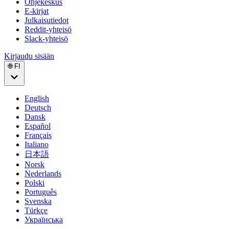
Ohjekeskus
E-kirjat
Julkaisutiedot
Reddit-yhteisö
Slack-yhteisö
Kirjaudu sisään
🌐 FI
English
Deutsch
Dansk
Español
Français
Italiano
日本語
Norsk
Nederlands
Polski
Português
Svenska
Türkçe
Українська