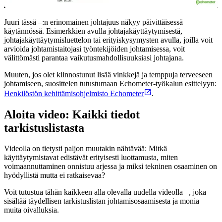
Juuri tässä –:n erinomainen johtajuus näkyy päivittäisessä
käytännössä. Esimerkkien avulla johtajakäyttäytymisestä,
johtajakäyttäytymisluettelon tai erityiskysymysten avulla, joilla voit
arvioida johtamistaitojasi työntekijöiden johtamisessa, voit
välittömästi parantaa vaikutusmahdollisuuksiasi johtajana.
Muuten, jos olet kiinnostunut lisää vinkkejä ja temppuja terveeseen
johtamiseen, suosittelen tutustumaan Echometer-työkalun esittelyyn:
Henkilöstön kehittämisohjelmisto Echometer
.
Aloita video: Kaikki tiedot
tarkistuslistasta
Videolla on tietysti paljon muutakin nähtävää: Mitkä
käyttäytymistavat edistävät erityisesti luottamusta, miten
voimaannuttaminen onnistuu arjessa ja miksi tekninen osaaminen on
hyödyllistä mutta ei ratkaisevaa?
Voit tutustua tähän kaikkeen alla olevalla uudella videolla –, joka
sisältää täydellisen tarkistuslistan johtamisosaamisesta ja monia
muita oivalluksia.