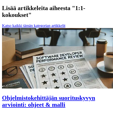
Lisää artikkeleita aiheesta "1:1-
kokoukset"
Katso kaikki tämän kategorian artikkelit
Ohjelmistokehittäjän suorituskyvyn
arviointi: ohjeet & malli