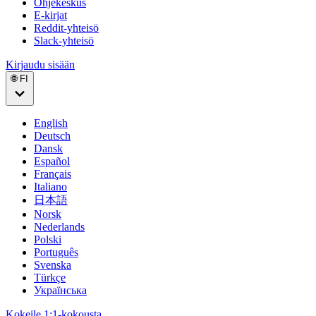
Ohjekeskus
E-kirjat
Reddit-yhteisö
Slack-yhteisö
Kirjaudu sisään
🌐 FI
English
Deutsch
Dansk
Español
Français
Italiano
日本語
Norsk
Nederlands
Polski
Português
Svenska
Türkçe
Українська
Kokeile 1:1-kokousta