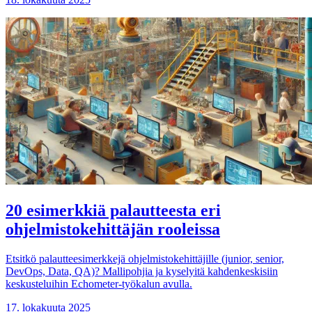
20 esimerkkiä palautteesta eri
ohjelmistokehittäjän rooleissa
Etsitkö palautteesimerkkejä ohjelmistokehittäjille (junior, senior,
DevOps, Data, QA)? Mallipohjia ja kyselyitä kahdenkeskisiin
keskusteluihin Echometer-työkalun avulla.
17. lokakuuta 2025