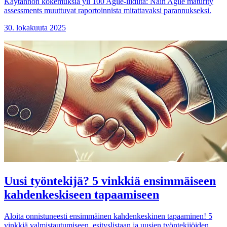
Käytännön kokemuksia yli 100 Agile-liidiltä: Näin Agile maturity
assessments muuttuvat raportoinnista mitattavaksi parannukseksi.
30. lokakuuta 2025
Uusi työntekijä? 5 vinkkiä ensimmäiseen
kahdenkeskiseen tapaamiseen
Aloita onnistuneesti ensimmäinen kahdenkeskinen tapaaminen! 5
vinkkiä valmistautumiseen, esityslistaan ja uusien työntekijöiden