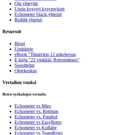
Ota yhteyttä
Usein kysytyt kysymykset
Echometer Slack-yhteisö
Reddit-yhteisö
Resurssit
Blogi
Uutiskirje
eBook "Tiimivirta 12 askeleessa
E-kirja "22 vinkkiä: Retromittaus"
Suosittelut
Ohjekeskus
Vertailun vuoksi
Retro-työkalujen vertailu
Echometer vs Miro
Echometer vs. Retrium
Echometer vs. Parabol
Echometer vs EasyRetro
Echometer vs Kollabe
Echometer vs TeamRetro