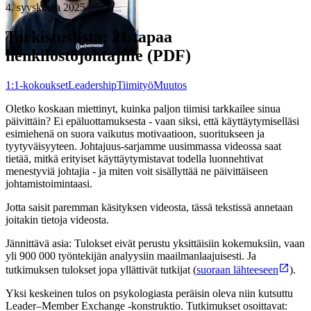
4. syyskuuta 2025
Tarkistuslista: 21 tapaa
henkilöstöjohtajille (PDF)
1:1-kokoukset
Leadership
Tiimityö
Muutos
Oletko koskaan miettinyt, kuinka paljon tiimisi tarkkailee sinua
päivittäin? Ei epäluottamuksesta - vaan siksi, että käyttäytymiselläsi
esimiehenä on suora vaikutus motivaatioon, suoritukseen ja
tyytyväisyyteen. Johtajuus-sarjamme uusimmassa videossa saat
tietää, mitkä erityiset käyttäytymistavat todella luonnehtivat
menestyviä johtajia - ja miten voit sisällyttää ne päivittäiseen
johtamistoimintaasi.
Jotta saisit paremman käsityksen videosta, tässä tekstissä annetaan
joitakin tietoja videosta.
Jännittävä asia: Tulokset eivät perustu yksittäisiin kokemuksiin, vaan
yli 900 000 työntekijän analyysiin maailmanlaajuisesti. Ja
tutkimuksen tulokset jopa yllättivät tutkijat (
suoraan lähteeseen
).
Yksi keskeinen tulos on psykologiasta peräisin oleva niin kutsuttu
Leader–Member Exchange -konstruktio. Tutkimukset osoittavat: