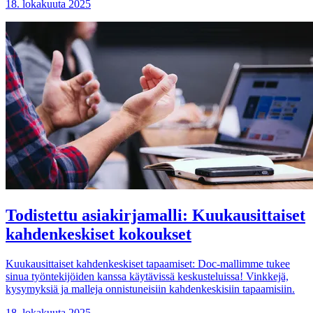
18. lokakuuta 2025
Todistettu asiakirjamalli: Kuukausittaiset
kahdenkeskiset kokoukset
Kuukausittaiset kahdenkeskiset tapaamiset: Doc-mallimme tukee
sinua työntekijöiden kanssa käytävissä keskusteluissa! Vinkkejä,
kysymyksiä ja malleja onnistuneisiin kahdenkeskisiin tapaamisiin.
18. lokakuuta 2025