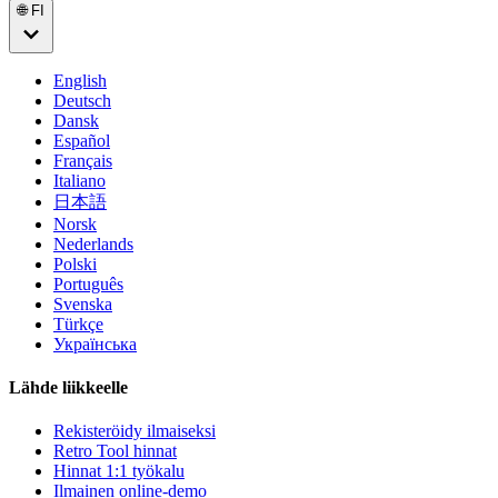
🌐 FI
English
Deutsch
Dansk
Español
Français
Italiano
日本語
Norsk
Nederlands
Polski
Português
Svenska
Türkçe
Українська
Lähde liikkeelle
Rekisteröidy ilmaiseksi
Retro Tool hinnat
Hinnat 1:1 työkalu
Ilmainen online-demo