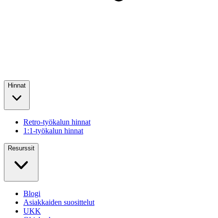
Hinnat
Retro-työkalun hinnat
1:1-työkalun hinnat
Resurssit
Blogi
Asiakkaiden suosittelut
UKK