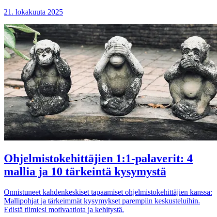
21. lokakuuta 2025
Ohjelmistokehittäjien 1:1-palaverit: 4
mallia ja 10 tärkeintä kysymystä
Onnistuneet kahdenkeskiset tapaamiset ohjelmistokehittäjien kanssa:
Mallipohjat ja tärkeimmät kysymykset parempiin keskusteluihin.
Edistä tiimiesi motivaatiota ja kehitystä.