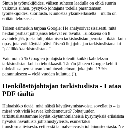
Sinun ja työntekijöidesi välisen suhteen laadulla on ehkä suurin
vaikutus siihen, pystytkö johtajana todella parantamaan
työntekijöidesi suoritusta. Kuulostaa yksinkertaiselta – mutta on
erittäin tehokasta.
Toisen esimerkin tarjoaa Google: He analysoivat sisäisesti, mitä
heidän parhaat johtajansa tekevät eri tavalla. Tuloksena oli 8
avaintekijää, joista tuli johtamisen tarkistuslistan perusta – ikään kuin
opas, jota voit käyttää päivittäisenä linjajohtajan tarkistuslistana tai
“päällikkö-tarkistuslistana”.
Vain noin 5 % Googlen johtajista toteutti kaikki kahdeksan
tarkistuslistan kohtaa tehokkaasti. Tämän jälkeen Google kehitti
tuloksiinsa perustuvan koulutusohjelman, joka johti 13 %:n
parannukseen – vielä vuoden kuluttua (!).
Henkilöstöjohtajan tarkistuslista - Lataa
PDF täältä
Haluaisitko tietää, mitä näistä käyttäytymistavoista sovellat jo – ja
missä voit vielä kasvaa kohdennetusti? Johtajuuden
tarkistuslistastamme löydät käytännönläheisiä kysymyksiä erilaisista
hyväksi havaituista johtamistyyleistä, esimerkiksi
transformatiivisesta, eettisestä tai palvelevasta johtajuusteoriasta. Ne