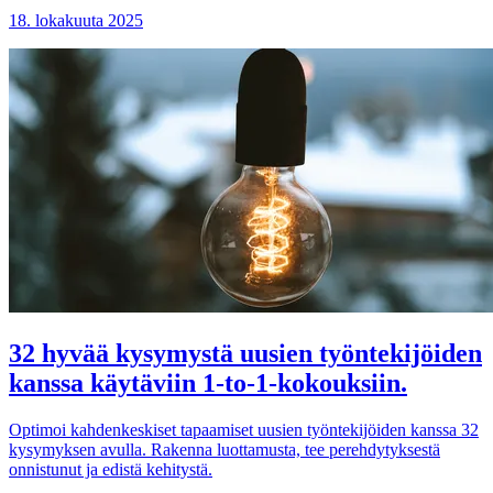
18. lokakuuta 2025
32 hyvää kysymystä uusien työntekijöiden
kanssa käytäviin 1-to-1-kokouksiin.
Optimoi kahdenkeskiset tapaamiset uusien työntekijöiden kanssa 32
kysymyksen avulla. Rakenna luottamusta, tee perehdytyksestä
onnistunut ja edistä kehitystä.