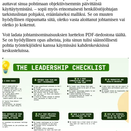
auttavat sinua pohtimaan objektiivisemmin päivittäistä
käyttäytymistäsi. – sopii myös erinomaisesti henkilöstöjohtajan
tarkistuslistan pohjaksi, eräänlaiseksi malliksi. Se on muuten
hyödyllinen riippumatta siitä, oletko vasta aloittanut johtamisen vai
oletko jo kokenut.
Voit ladata johtamisominaisuuksien luettelon PDF-tiedostona täältä.
Se on hyödyllinen opas aiheista, joita sinun tulisi säännöllisesti
pohtia työntekijöidesi kanssa käymissäsi kahdenkeskisissä
keskusteluissa.