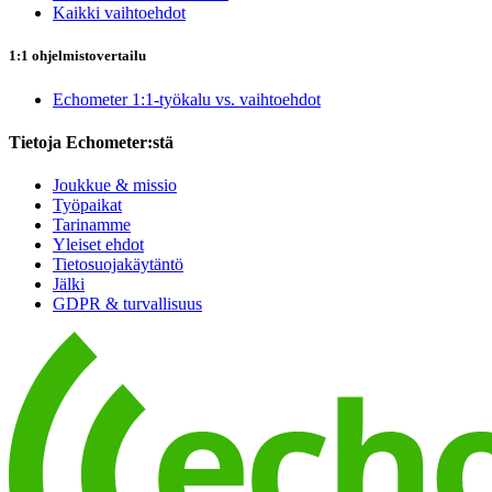
Kaikki vaihtoehdot
1:1 ohjelmistovertailu
Echometer 1:1-työkalu vs. vaihtoehdot
Tietoja Echometer:stä
Joukkue & missio
Työpaikat
Tarinamme
Yleiset ehdot
Tietosuojakäytäntö
Jälki
GDPR & turvallisuus