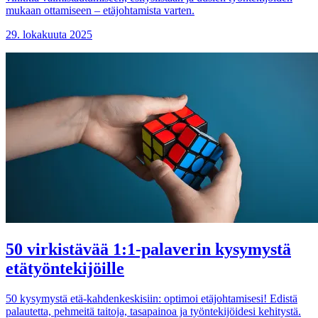
mukaan ottamiseen – etäjohtamista varten.
29. lokakuuta 2025
50 virkistävää 1:1-palaverin kysymystä
etätyöntekijöille
50 kysymystä etä-kahdenkeskisiin: optimoi etäjohtamisesi! Edistä
palautetta, pehmeitä taitoja, tasapainoa ja työntekijöidesi kehitystä.