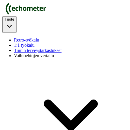
Tuote
Retro-työkalu
1:1 työkalu
Tiimin terveystarkastukset
Vaihtoehtojen vertailu