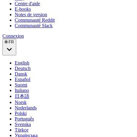
Centre d'aide
E-books
Notes de version
Communauté Reddit
Communauté Slack
Connexion
🌐 FR
English
Deutsch
Dansk
Español
Suomi
Italiano
日本語
Norsk
Nederlands
Polski
Português
Svenska
Türkçe
Українська