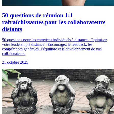
50 questions de réunion 1:1
rafraîchissantes pour les collaborateurs
distants
50 questions pour les entretiens individuels à distance : Optimisez
votre leadership à distance ! Encouragez le feedback, les
compétences générales, l’équilibre et le développement de vos
collaborateurs.
21 octobre 2025