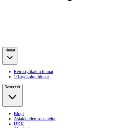
Hinnat
Retro-työkalun hinnat
1:1-työkalun hinnat
Resurssit
Blogi
Asiakkaiden suosittelut
UKK