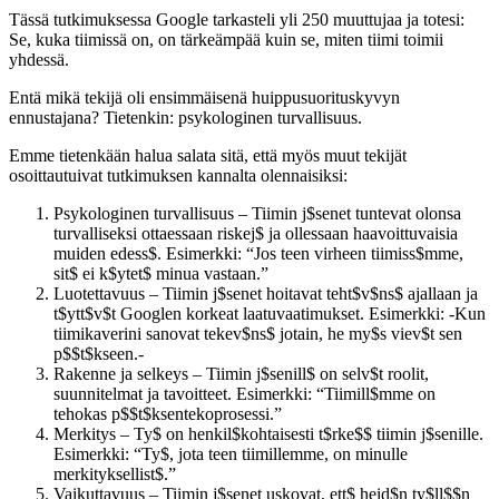
Tässä tutkimuksessa Google tarkasteli yli 250 muuttujaa ja totesi:
Se, kuka tiimissä on, on tärkeämpää kuin se, miten tiimi toimii
yhdessä.
Entä mikä tekijä oli ensimmäisenä huippusuorituskyvyn
ennustajana? Tietenkin: psykologinen turvallisuus.
Emme tietenkään halua salata sitä, että myös muut tekijät
osoittautuivat tutkimuksen kannalta olennaisiksi:
Psykologinen turvallisuus – Tiimin j$senet tuntevat olonsa
turvalliseksi ottaessaan riskej$ ja ollessaan haavoittuvaisia
muiden edess$. Esimerkki: “Jos teen virheen tiimiss$mme,
sit$ ei k$ytet$ minua vastaan.”
Luotettavuus – Tiimin j$senet hoitavat teht$v$ns$ ajallaan ja
t$ytt$v$t Googlen korkeat laatuvaatimukset. Esimerkki: ‑Kun
tiimikaverini sanovat tekev$ns$ jotain, he my$s viev$t sen
p$$t$kseen.‑
Rakenne ja selkeys – Tiimin j$senill$ on selv$t roolit,
suunnitelmat ja tavoitteet. Esimerkki: “Tiimill$mme on
tehokas p$$t$ksentekoprosessi.”
Merkitys – Ty$ on henkil$kohtaisesti t$rke$$ tiimin j$senille.
Esimerkki: “Ty$, jota teen tiimillemme, on minulle
merkityksellist$.”
Vaikuttavuus – Tiimin j$senet uskovat, ett$ heid$n ty$ll$$n