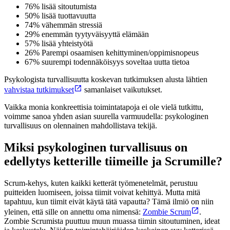
76% lisää sitoutumista
50% lisää tuottavuutta
74% vähemmän stressiä
29% enemmän tyytyväisyyttä elämään
57% lisää yhteistyötä
26% Parempi osaamisen kehittyminen/oppimisnopeus
67% suurempi todennäköisyys soveltaa uutta tietoa
Psykologista turvallisuutta koskevan tutkimuksen alusta lähtien
vahvistaa tutkimukset
samanlaiset vaikutukset.
Vaikka monia konkreettisia toimintatapoja ei ole vielä tutkittu,
voimme sanoa yhden asian suurella varmuudella: psykologinen
turvallisuus on olennainen mahdollistava tekijä.
Miksi psykologinen turvallisuus on
edellytys ketterille tiimeille ja Scrumille?
Scrum-kehys, kuten kaikki ketterät työmenetelmät, perustuu
puitteiden luomiseen, joissa tiimit voivat kehittyä. Mutta mitä
tapahtuu, kun tiimit eivät käytä tätä vapautta? Tämä ilmiö on niin
yleinen, että sille on annettu oma nimensä:
Zombie Scrum
.
Zombie Scrumista puuttuu muun muassa tiimin sitoutuminen, ideat