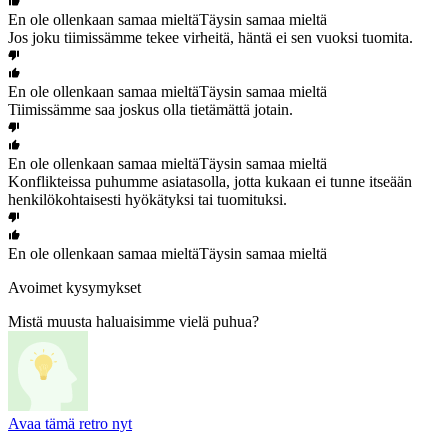
En ole ollenkaan samaa mieltä
Täysin samaa mieltä
Jos joku tiimissämme tekee virheitä, häntä ei sen vuoksi tuomita.
En ole ollenkaan samaa mieltä
Täysin samaa mieltä
Tiimissämme saa joskus olla tietämättä jotain.
En ole ollenkaan samaa mieltä
Täysin samaa mieltä
Konflikteissa puhumme asiatasolla, jotta kukaan ei tunne itseään
henkilökohtaisesti hyökätyksi tai tuomituksi.
En ole ollenkaan samaa mieltä
Täysin samaa mieltä
Avoimet kysymykset
Mistä muusta haluaisimme vielä puhua?
Avaa tämä retro nyt