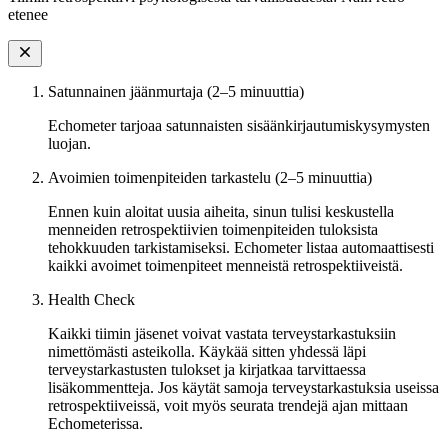
etenee
Satunnainen jäänmurtaja (2–5 minuuttia)
Echometer tarjoaa satunnaisten sisäänkirjautumiskysymysten
luojan.
Avoimien toimenpiteiden tarkastelu (2–5 minuuttia)
Ennen kuin aloitat uusia aiheita, sinun tulisi keskustella
menneiden retrospektiivien toimenpiteiden tuloksista
tehokkuuden tarkistamiseksi. Echometer listaa automaattisesti
kaikki avoimet toimenpiteet menneistä retrospektiiveistä.
Health Check
Kaikki tiimin jäsenet voivat vastata terveystarkastuksiin
nimettömästi asteikolla. Käykää sitten yhdessä läpi
terveystarkastusten tulokset ja kirjatkaa tarvittaessa
lisäkommentteja. Jos käytät samoja terveystarkastuksia useissa
retrospektiiveissä, voit myös seurata trendejä ajan mittaan
Echometerissa.