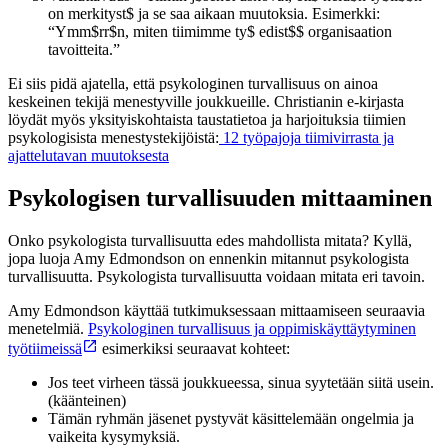
on merkityst$ ja se saa aikaan muutoksia. Esimerkki:
“Ymm$rr$n, miten tiimimme ty$ edist$$ organisaation
tavoitteita.”
Ei siis pidä ajatella, että psykologinen turvallisuus on ainoa
keskeinen tekijä menestyville joukkueille. Christianin e-kirjasta
löydät myös yksityiskohtaista taustatietoa ja harjoituksia tiimien
psykologisista menestystekijöistä:
12 työpajoja tiimivirrasta ja
ajattelutavan muutoksesta
Psykologisen turvallisuuden mittaaminen
Onko psykologista turvallisuutta edes mahdollista mitata? Kyllä,
jopa luoja Amy Edmondson on ennenkin mitannut psykologista
turvallisuutta. Psykologista turvallisuutta voidaan mitata eri tavoin.
Amy Edmondson käyttää tutkimuksessaan mittaamiseen seuraavia
menetelmiä.
Psykologinen turvallisuus ja oppimiskäyttäytyminen
työtiimeissä
esimerkiksi seuraavat kohteet:
Jos teet virheen tässä joukkueessa, sinua syytetään siitä usein.
(käänteinen)
Tämän ryhmän jäsenet pystyvät käsittelemään ongelmia ja
vaikeita kysymyksiä.