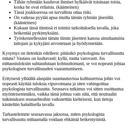
Tähän ryhmään kuuluvat ihmiset hylkäävät toisinaan toisia,
koska he ovat erilaisia. (käänteinen)
Tässä joukkueessa on turvallista ottaa riski.
On vaikeaa pyytää apua muilta tämän ryhmän jäseniltä.
(käänteinen)
Kukaan tässä tiimissä ei toimisi tarkoituksella tavalla, joka
heikentää pyrkimyksiäni.
Työskennellessäni tämän tiimin jäsenten kanssa ainutlaatuisia
taitojani ja kykyjäni arvostetaan ja hyödynnetään.
Kysymys on tietenkin edelleen: pitäisikö psykologista turvallisuutta
mitata? Vastaus on luultavasti: kyllä, mutta varovasti. Jos
mittaustuloksiin suhtaudutaan kohtuuttomasti, se voi nopeasti johtaa
psykologisen turvallisuuden vaarantumiseen.
Erityisesti ylhäältä alaspäin suuntautuvissa kulttuureissa johto voi
nopeasti käyttää tuloksia vipuvoimana ja siten vahingoittaa
psykologista turvallisuutta. Seuraava tutkimus voi sitten osoittautua
myönteisemmäksi, vaikka tämä johtuu vain siitä, että neutraalin
tutkimuksen reunaehtoihin vaikutettiin kielteisesti, kun tietoja
käsiteltiin haitallisella tavalla.
Tarkastelemme seuraavassa jaksossa, miten psykologista
turvallisuutta mittaamalla voidaan ehkäistä heikentymistä.