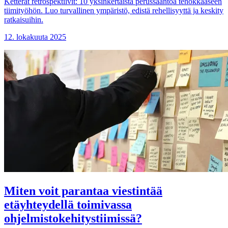
Ketterät retrospektiivit: 10 yksinkertaista perussääntöä tehokkaaseen
tiimityöhön. Luo turvallinen ympäristö, edistä rehellisyyttä ja keskity
ratkaisuihin.
12. lokakuuta 2025
Miten voit parantaa viestintää
etäyhteydellä toimivassa
ohjelmistokehitystiimissä?