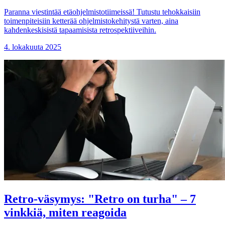
Paranna viestintää etäohjelmistotiimeissä! Tutustu tehokkaisiin
toimenpiteisiin ketterää ohjelmistokehitystä varten, aina
kahdenkeskisistä tapaamisista retrospektiiveihin.
4. lokakuuta 2025
Retro-väsymys: "Retro on turha" – 7
vinkkiä, miten reagoida