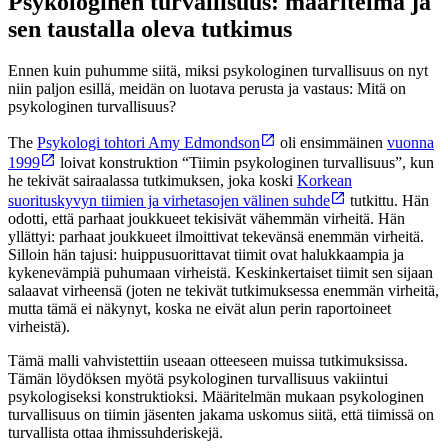
Psykologinen turvallisuus: määritelmä ja
sen taustalla oleva tutkimus
Ennen kuin puhumme siitä, miksi psykologinen turvallisuus on nyt
niin paljon esillä, meidän on luotava perusta ja vastaus: Mitä on
psykologinen turvallisuus?
The
Psykologi tohtori Amy Edmondson
oli ensimmäinen
vuonna
1999
loivat konstruktion “Tiimin psykologinen turvallisuus”, kun
he tekivät sairaalassa tutkimuksen, joka koski
Korkean
suorituskyvyn tiimien ja virhetasojen välinen suhde
tutkittu. Hän
odotti, että parhaat joukkueet tekisivät vähemmän virheitä. Hän
yllättyi: parhaat joukkueet ilmoittivat tekevänsä enemmän virheitä.
Silloin hän tajusi: huippusuorittavat tiimit ovat halukkaampia ja
kykenevämpiä puhumaan virheistä. Keskinkertaiset tiimit sen sijaan
salaavat virheensä (joten ne tekivät tutkimuksessa enemmän virheitä,
mutta tämä ei näkynyt, koska ne eivät alun perin raportoineet
virheistä).
Tämä malli vahvistettiin useaan otteeseen muissa tutkimuksissa.
Tämän löydöksen myötä psykologinen turvallisuus vakiintui
psykologiseksi konstruktioksi. Määritelmän mukaan psykologinen
turvallisuus on tiimin jäsenten jakama uskomus siitä, että tiimissä on
turvallista ottaa ihmissuhderiskejä.