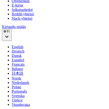
Ohjekeskus
E-kirjat
Julkaisutiedot
Reddit-yhteisö
Slack-yhteisö
Kirjaudu sisään
🌐 FI
English
Deutsch
Dansk
Español
Français
Italiano
日本語
Norsk
Nederlands
Polski
Português
Svenska
Türkçe
Українська