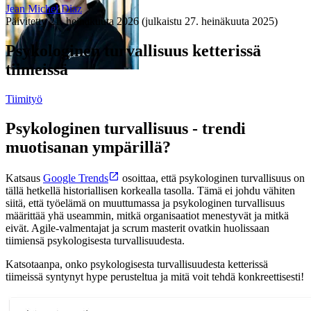
Jean Michel Diaz
Päivitetty
21. heinäkuuta 2026
(julkaistu
27. heinäkuuta 2025
)
Psykologinen turvallisuus ketterissä
tiimeissä
Tiimityö
Psykologinen turvallisuus - trendi
muotisanan ympärillä?
Katsaus
Google Trends
osoittaa, että psykologinen turvallisuus on
tällä hetkellä historiallisen korkealla tasolla. Tämä ei johdu vähiten
siitä, että työelämä on muuttumassa ja psykologinen turvallisuus
määrittää yhä useammin, mitkä organisaatiot menestyvät ja mitkä
eivät. Agile-valmentajat ja scrum masterit ovatkin huolissaan
tiimiensä psykologisesta turvallisuudesta.
Katsotaanpa, onko psykologisesta turvallisuudesta ketterissä
tiimeissä syntynyt hype perusteltua ja mitä voit tehdä konkreettisesti!