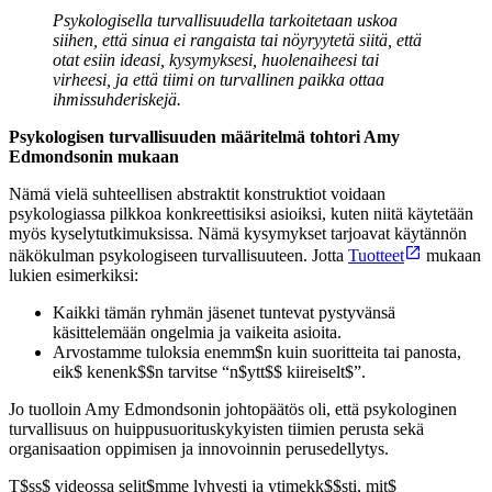
Psykologisella turvallisuudella tarkoitetaan uskoa
siihen, että sinua ei rangaista tai nöyryytetä siitä, että
otat esiin ideasi, kysymyksesi, huolenaiheesi tai
virheesi, ja että tiimi on turvallinen paikka ottaa
ihmissuhderiskejä.
Psykologisen turvallisuuden määritelmä tohtori Amy
Edmondsonin mukaan
Nämä vielä suhteellisen abstraktit konstruktiot voidaan
psykologiassa pilkkoa konkreettisiksi asioiksi, kuten niitä käytetään
myös kyselytutkimuksissa. Nämä kysymykset tarjoavat käytännön
näkökulman psykologiseen turvallisuuteen. Jotta
Tuotteet
mukaan
lukien esimerkiksi:
Kaikki tämän ryhmän jäsenet tuntevat pystyvänsä
käsittelemään ongelmia ja vaikeita asioita.
Arvostamme tuloksia enemm$n kuin suoritteita tai panosta,
eik$ kenenk$$n tarvitse “n$ytt$$ kiireiselt$”.
Jo tuolloin Amy Edmondsonin johtopäätös oli, että psykologinen
turvallisuus on huippusuorituskykyisten tiimien perusta sekä
organisaation oppimisen ja innovoinnin perusedellytys.
T$ss$ videossa selit$mme lyhyesti ja ytimekk$$sti, mit$