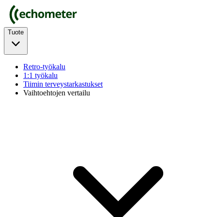
Tuote
Retro-työkalu
1:1 työkalu
Tiimin terveystarkastukset
Vaihtoehtojen vertailu