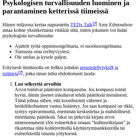
Psykologisen turvallisuuden luominen ja
parantaminen ketterissä tiimeissä
Hänen miljoona kertaa napsautettu
TEDx Talk
Amy Edmondson
antaa kolme yksinkertaista vinkkiä siitä, miten jokainen voi lisätä
psykologista turvallisuutta:
Ajattele työtä oppimisongelmana, ei suoritusongelmana.
Tunnusta oma erehtyvyytesi.
Ole utelias ja kysele paljon.
Erityisesti tiimitasolla on lis$ksi joitakin
perusedellytyksi$ ja
rutiineja
, jotka sinun tulisi ehdottomasti luoda:
Luo selkeyttä arvoihin
Arvot toimivat päätösten kompassina. Jos kompassi toimii
hyvin, tiimin jäsenet uskaltavat tehdä päätöksiä itsenäisesti.
Tämä johtaa siihen, että koordinointi vähenee ja
henkilökohtainen vastuu lisääntyy. Jos taas kompassi on rikki,
syntyy epävarmuutta, enemmän keskustelua ja mahdollisesti
ristiriitaisia päätöksiä. Siksi on järkevää kirjata arvot
nimenomaisesti ylös esimerkiksi omaan “kulttuurikirjaan” ja
rikastuttaa niitä konkreettisilla käyttäytymisankkureilla tai
esimerkkeillä omasta yrityksestä.