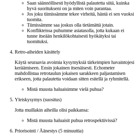
Saan säännöllisesti hyödyllistä palautetta siitä, kuinka
hyvä suoritukseni on ja miten voin parantaa.
Jos joku tiimissämme tekee virheitä, häntä ei sen vuoksi
tuomita.
Tiimissämme saa joskus olla tietämättä jotain.
Konflikteissa puhumme asiatasolla, jotta kukaan ei
tunne itseään henkilökohtaisesti hyökätyksi tai
tuomituksi.
Retro-aiheiden käsittely
Käytä seuraavia avoimia kysymyksiä tärkeimpien havaintojesi
keräämiseen. Ensin jokainen itsenäisesti. Echometer
mahdollistaa retrotaulun jokaisen sarakkeen paljastamisen
erikseen, jotta palautetta voidaan sitten esitellä ja ryhmitellä.
Mistä muusta haluaisimme vielä puhua?
Yleiskysymys (suositus)
Jotta muillakin aiheilla olisi paikkansa:
Mistä muusta haluaisit puhua retrospektiivissä?
Priorisointi / Äänestys (5 minuuttia)