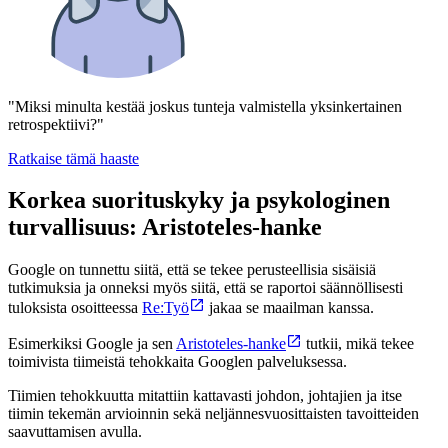
"Miksi minulta kestää joskus tunteja valmistella yksinkertainen
retrospektiivi?"
Ratkaise tämä haaste
Korkea suorituskyky ja psykologinen
turvallisuus: Aristoteles-hanke
Google on tunnettu siitä, että se tekee perusteellisia sisäisiä
tutkimuksia ja onneksi myös siitä, että se raportoi säännöllisesti
tuloksista osoitteessa
Re:Työ
jakaa se maailman kanssa.
Esimerkiksi Google ja sen
Aristoteles-hanke
tutkii, mikä tekee
toimivista tiimeistä tehokkaita Googlen palveluksessa.
Tiimien tehokkuutta mitattiin kattavasti johdon, johtajien ja itse
tiimin tekemän arvioinnin sekä neljännesvuosittaisten tavoitteiden
saavuttamisen avulla.