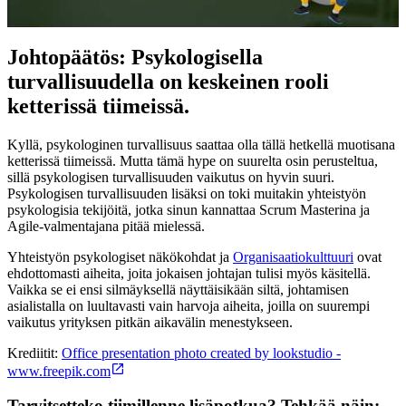
Johtopäätös: Psykologisella
turvallisuudella on keskeinen rooli
ketterissä tiimeissä.
Kyllä, psykologinen turvallisuus saattaa olla tällä hetkellä muotisana
ketterissä tiimeissä. Mutta tämä hype on suurelta osin perusteltua,
sillä psykologisen turvallisuuden vaikutus on hyvin suuri.
Psykologisen turvallisuuden lisäksi on toki muitakin yhteistyön
psykologisia tekijöitä, jotka sinun kannattaa Scrum Masterina ja
Agile-valmentajana pitää mielessä.
Yhteistyön psykologiset näkökohdat ja
Organisaatiokulttuuri
ovat
ehdottomasti aiheita, joita jokaisen johtajan tulisi myös käsitellä.
Vaikka se ei ensi silmäyksellä näyttäisikään siltä, johtamisen
asialistalla on luultavasti vain harvoja aiheita, joilla on suurempi
vaikutus yrityksen pitkän aikavälin menestykseen.
Krediitit:
Office presentation photo created by lookstudio -
www.freepik.com
Tarvitsetteko tiimillenne lisäpotkua? Tehkää näin: