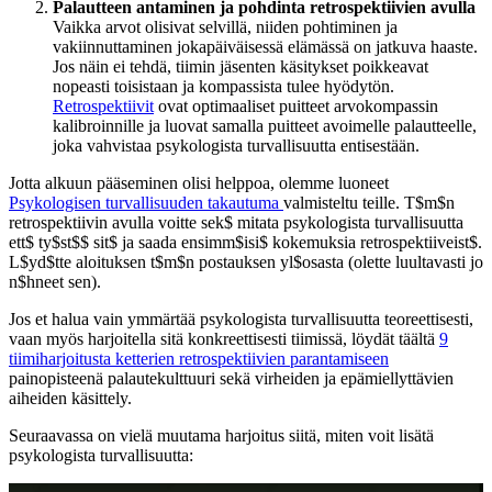
Palautteen antaminen ja pohdinta retrospektiivien avulla
Vaikka arvot olisivat selvillä, niiden pohtiminen ja
vakiinnuttaminen jokapäiväisessä elämässä on jatkuva haaste.
Jos näin ei tehdä, tiimin jäsenten käsitykset poikkeavat
nopeasti toisistaan ja kompassista tulee hyödytön.
Retrospektiivit
ovat optimaaliset puitteet arvokompassin
kalibroinnille ja luovat samalla puitteet avoimelle palautteelle,
joka vahvistaa psykologista turvallisuutta entisestään.
Jotta alkuun pääseminen olisi helppoa, olemme luoneet
Psykologisen turvallisuuden takautuma
valmisteltu teille. T$m$n
retrospektiivin avulla voitte sek$ mitata psykologista turvallisuutta
ett$ ty$st$$ sit$ ja saada ensimm$isi$ kokemuksia retrospektiiveist$.
L$yd$tte aloituksen t$m$n postauksen yl$osasta (olette luultavasti jo
n$hneet sen).
Jos et halua vain ymmärtää psykologista turvallisuutta teoreettisesti,
vaan myös harjoitella sitä konkreettisesti tiimissä, löydät täältä
9
tiimiharjoitusta ketterien retrospektiivien parantamiseen
painopisteenä palautekulttuuri sekä virheiden ja epämiellyttävien
aiheiden käsittely.
Seuraavassa on vielä muutama harjoitus siitä, miten voit lisätä
psykologista turvallisuutta: