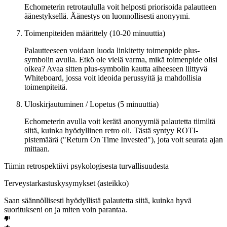
Echometerin retrotaululla voit helposti priorisoida palautteen
äänestyksellä. Äänestys on luonnollisesti anonyymi.
Toimenpiteiden määrittely (10-20 minuuttia)
Palautteeseen voidaan luoda linkitetty toimenpide plus-
symbolin avulla. Etkö ole vielä varma, mikä toimenpide olisi
oikea? Avaa sitten plus-symbolin kautta aiheeseen liittyvä
Whiteboard, jossa voit ideoida perussyitä ja mahdollisia
toimenpiteitä.
Uloskirjautuminen / Lopetus (5 minuuttia)
Echometerin avulla voit kerätä anonyymiä palautetta tiimiltä
siitä, kuinka hyödyllinen retro oli. Tästä syntyy ROTI-
pistemäärä ("Return On Time Invested"), jota voit seurata ajan
mittaan.
Tiimin retrospektiivi psykologisesta turvallisuudesta
Terveystarkastuskysymykset (asteikko)
Saan säännöllisesti hyödyllistä palautetta siitä, kuinka hyvä
suoritukseni on ja miten voin parantaa.