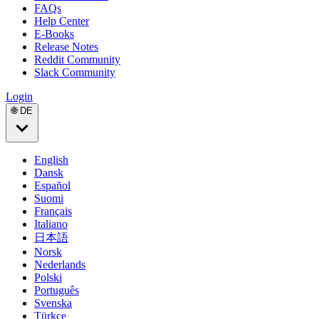
FAQs
Help Center
E-Books
Release Notes
Reddit Community
Slack Community
Login
🌐 DE
English
Dansk
Español
Suomi
Français
Italiano
日本語
Norsk
Nederlands
Polski
Português
Svenska
Türkçe