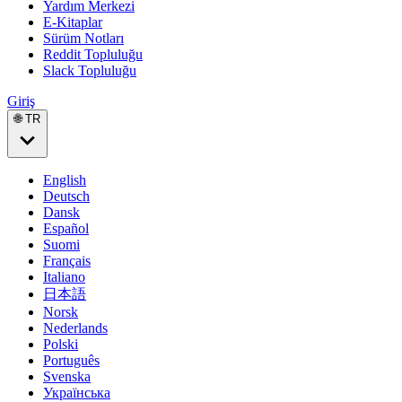
Yardım Merkezi
E-Kitaplar
Sürüm Notları
Reddit Topluluğu
Slack Topluluğu
Giriş
🌐 TR
English
Deutsch
Dansk
Español
Suomi
Français
Italiano
日本語
Norsk
Nederlands
Polski
Português
Svenska
Українська