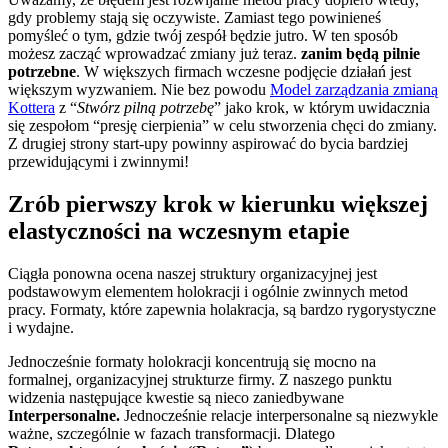
gdy problemy stają się oczywiste. Zamiast tego powinieneś
pomyśleć o tym, gdzie twój zespół będzie jutro. W ten sposób
możesz zacząć wprowadzać zmiany już teraz.
zanim będą pilnie
potrzebne
. W większych firmach wczesne podjęcie działań jest
większym wyzwaniem. Nie bez powodu
Model zarządzania zmianą
Kottera
z “
Stwórz pilną potrzebę
” jako krok, w którym uwidacznia
się zespołom “presję cierpienia” w celu stworzenia chęci do zmiany.
Z drugiej strony start-upy powinny aspirować do bycia bardziej
przewidującymi i zwinnymi!
Zrób pierwszy krok w kierunku większej
elastyczności na wczesnym etapie
Ciągła ponowna ocena naszej struktury organizacyjnej jest
podstawowym elementem holokracji i ogólnie zwinnych metod
pracy. Formaty, które zapewnia holakracja, są bardzo rygorystyczne
i wydajne.
Jednocześnie formaty holokracji koncentrują się mocno na
formalnej, organizacyjnej strukturze firmy. Z naszego punktu
widzenia następujące kwestie są nieco zaniedbywane
Interpersonalne.
Jednocześnie relacje interpersonalne są niezwykle
ważne, szczególnie w fazach transformacji. Dlatego