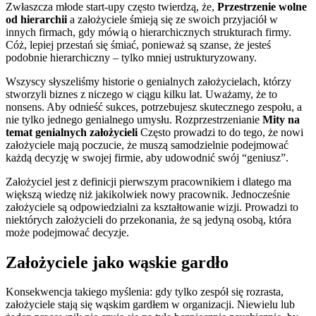
Zwłaszcza młode start-upy często twierdzą, że,
Przestrzenie wolne
od hierarchii
a założyciele śmieją się ze swoich przyjaciół w
innych firmach, gdy mówią o hierarchicznych strukturach firmy.
Cóż, lepiej przestań się śmiać, ponieważ są szanse, że jesteś
podobnie hierarchiczny – tylko mniej ustrukturyzowany.
Wszyscy słyszeliśmy historie o genialnych założycielach, którzy
stworzyli biznes z niczego w ciągu kilku lat. Uważamy, że to
nonsens. Aby odnieść sukces, potrzebujesz skutecznego zespołu, a
nie tylko jednego genialnego umysłu. Rozprzestrzenianie
Mity na
temat genialnych założycieli
Często prowadzi to do tego, że nowi
założyciele mają poczucie, że muszą samodzielnie podejmować
każdą decyzję w swojej firmie, aby udowodnić swój “geniusz”.
Założyciel jest z definicji pierwszym pracownikiem i dlatego ma
większą wiedzę niż jakikolwiek nowy pracownik. Jednocześnie
założyciele są odpowiedzialni za kształtowanie wizji. Prowadzi to
niektórych założycieli do przekonania, że są jedyną osobą, która
może podejmować decyzje.
Założyciele jako wąskie gardło
Konsekwencja takiego myślenia: gdy tylko zespół się rozrasta,
założyciele stają się wąskim gardłem w organizacji. Niewielu lub