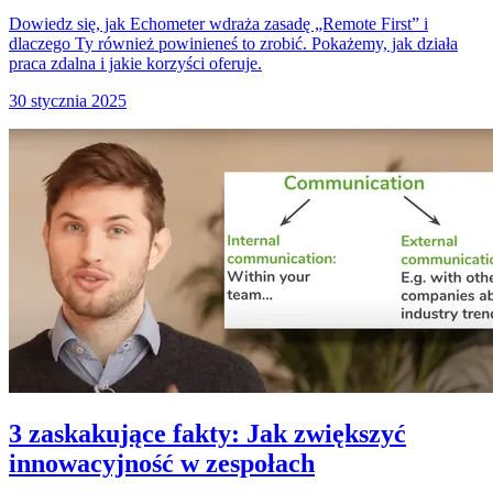
Dowiedz się, jak Echometer wdraża zasadę „Remote First” i
dlaczego Ty również powinieneś to zrobić. Pokażemy, jak działa
praca zdalna i jakie korzyści oferuje.
30 stycznia 2025
3 zaskakujące fakty: Jak zwiększyć
innowacyjność w zespołach