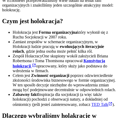
W Echometer przeprowadziliśmy wiele badań na temat ram
organizacyjnych i znaleźliśmy jeden szczególnie atrakcyjny model:
holokrację.
Czym jest holokracja?
Holokracja jest
Forma organizacyjna
który wyłonił się z
Ruchu Socjokracji w 2007 roku.
Zamiast zespołów w schemacie organizacyjnym, w
Holokracji ludzie pracują w
ewoluujących iteracyjnie
rolach
, gdzie jedna osoba może pełnić kilka ról.
Zespół HolacracyOne skupiony wokół założycieli Briana
Robertsona i Toma Thomisona opracował
Konstytucja
holokracji
opracowany, który służy jako podstawa do
wdrożenia w firmach.
Celem jest
Zwinność organizacji
poprzez odzwierciedlenie
złożoności środowiska biznesowego w formie organizacyjnej.
W ten sposób decyzje niezbędne do wprowadzenia zmian
mogą być podejmowane decentralnie w odpowiednich rolach.
Zabawny fakt
Inspiracja dla socjokracji (a więc także
holokracji) pochodzi z obserwacji natury, a dokładniej od
ośmiornicy (jeśli jesteś zainteresowany, zobacz
TED Talk
).
Dlaczego wybraliśmy holakrację w