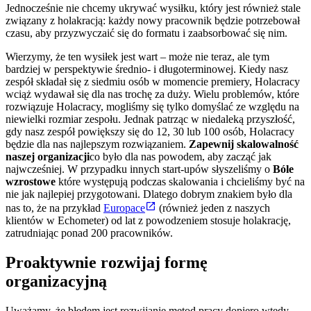
Jednocześnie nie chcemy ukrywać wysiłku, który jest również stale
związany z holakracją: każdy nowy pracownik będzie potrzebował
czasu, aby przyzwyczaić się do formatu i zaabsorbować się nim.
Wierzymy, że ten wysiłek jest wart – może nie teraz, ale tym
bardziej w perspektywie średnio- i długoterminowej. Kiedy nasz
zespół składał się z siedmiu osób w momencie premiery, Holacracy
wciąż wydawał się dla nas trochę za duży. Wielu problemów, które
rozwiązuje Holacracy, mogliśmy się tylko domyślać ze względu na
niewielki rozmiar zespołu. Jednak patrząc w niedaleką przyszłość,
gdy nasz zespół powiększy się do 12, 30 lub 100 osób, Holacracy
będzie dla nas najlepszym rozwiązaniem.
Zapewnij skalowalność
naszej organizacji
co było dla nas powodem, aby zacząć jak
najwcześniej. W przypadku innych start-upów słyszeliśmy o
Bóle
wzrostowe
które występują podczas skalowania i chcieliśmy być na
nie jak najlepiej przygotowani. Dlatego dobrym znakiem było dla
nas to, że na przykład
Europace
(również jeden z naszych
klientów w Echometer) od lat z powodzeniem stosuje holakrację,
zatrudniając ponad 200 pracowników.
Proaktywnie rozwijaj formę
organizacyjną
Uważamy, że błędem jest rozwijanie metod pracy dopiero wtedy,