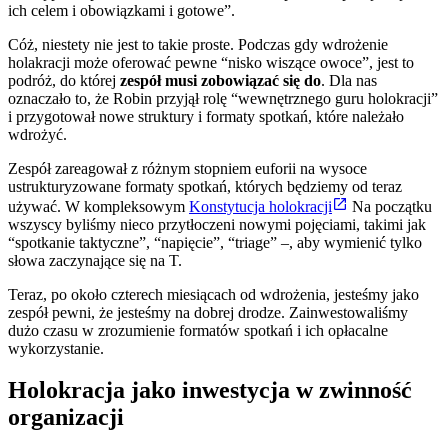
ich celem i obowiązkami i gotowe”.
Cóż, niestety nie jest to takie proste. Podczas gdy wdrożenie
holakracji może oferować pewne “nisko wiszące owoce”, jest to
podróż, do której
zespół musi zobowiązać się do
. Dla nas
oznaczało to, że Robin przyjął rolę “wewnętrznego guru holokracji”
i przygotował nowe struktury i formaty spotkań, które należało
wdrożyć.
Zespół zareagował z różnym stopniem euforii na wysoce
ustrukturyzowane formaty spotkań, których będziemy od teraz
używać. W kompleksowym
Konstytucja holokracji
Na początku
wszyscy byliśmy nieco przytłoczeni nowymi pojęciami, takimi jak
“spotkanie taktyczne”, “napięcie”, “triage” –, aby wymienić tylko
słowa zaczynające się na T.
Teraz, po około czterech miesiącach od wdrożenia, jesteśmy jako
zespół pewni, że jesteśmy na dobrej drodze. Zainwestowaliśmy
dużo czasu w zrozumienie formatów spotkań i ich opłacalne
wykorzystanie.
Holokracja jako inwestycja w zwinność
organizacji