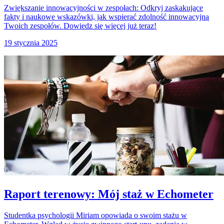
Zwiększanie innowacyjności w zespołach: Odkryj zaskakujące
fakty i naukowe wskazówki, jak wspierać zdolność innowacyjną
Twoich zespołów. Dowiedz się więcej już teraz!
19 stycznia 2025
Raport terenowy: Mój staż w Echometer
Studentka psychologii Miriam opowiada o swoim stażu w