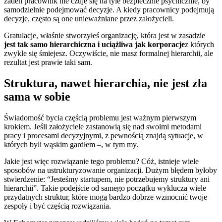
żaden pracownik nie czuje się na tyle bezpiecznie psychicznie, by
samodzielnie podejmować decyzje. A kiedy pracownicy podejmują
decyzje, często są one unieważniane przez założycieli.
Gratulacje, właśnie stworzyłeś organizację, która jest w zasadzie
jest tak samo hierarchiczna i uciążliwa jak korporacje
z których
zwykle się śmiejesz. Oczywiście, nie masz formalnej hierarchii, ale
rezultat jest prawie taki sam.
Struktura, nawet hierarchia, nie jest zła
sama w sobie
Świadomość bycia częścią problemu jest ważnym pierwszym
krokiem. Jeśli założyciele zastanowią się nad swoimi metodami
pracy i procesami decyzyjnymi, z pewnością znajdą sytuacje, w
których byli wąskim gardłem –, w tym my.
Jakie jest więc rozwiązanie tego problemu? Cóż, istnieje wiele
sposobów na ustrukturyzowanie organizacji. Dużym błędem byłoby
stwierdzenie: “Jesteśmy startupem, nie potrzebujemy struktury ani
hierarchii”. Takie podejście od samego początku wyklucza wiele
przydatnych struktur, które mogą bardzo dobrze wzmocnić twoje
zespoły i być częścią rozwiązania.