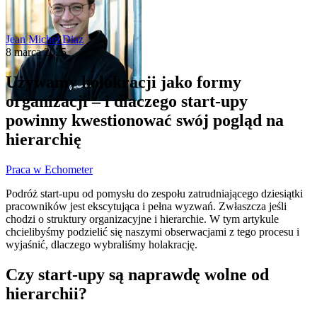
Jean Michel Diaz
8 marca 2025
Używamy holokracji jako formy
organizacji – i dlaczego start-upy
powinny kwestionować swój pogląd na
hierarchię
Praca w Echometer
Podróż start-upu od pomysłu do zespołu zatrudniającego dziesiątki
pracowników jest ekscytująca i pełna wyzwań. Zwłaszcza jeśli
chodzi o struktury organizacyjne i hierarchie. W tym artykule
chcielibyśmy podzielić się naszymi obserwacjami z tego procesu i
wyjaśnić, dlaczego wybraliśmy holakrację.
Czy start-upy są naprawdę wolne od
hierarchii?