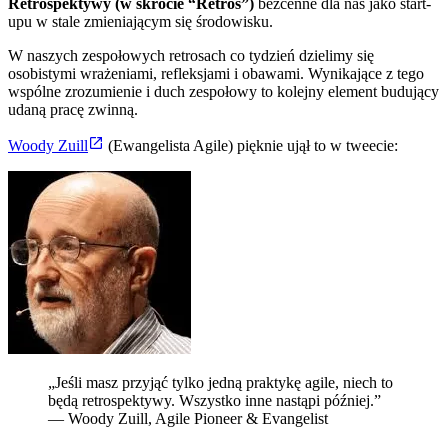
Retrospektywy (w skrócie “Retros”)
bezcenne dla nas jako start-
upu w stale zmieniającym się środowisku.
W naszych zespołowych retrosach co tydzień dzielimy się
osobistymi wrażeniami, refleksjami i obawami. Wynikające z tego
wspólne zrozumienie i duch zespołowy to kolejny element budujący
udaną pracę zwinną.
Woody Zuill
(Ewangelista Agile) pięknie ujął to w tweecie:
„Jeśli masz przyjąć tylko jedną praktykę agile, niech to
będą retrospektywy. Wszystko inne nastąpi później.”
— Woody Zuill, Agile Pioneer & Evangelist