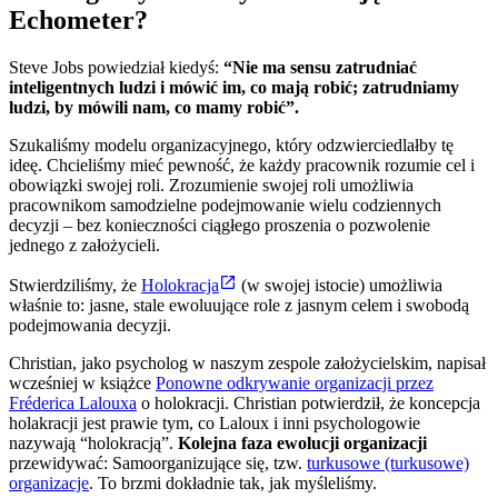
Echometer?
Steve Jobs powiedział kiedyś:
“Nie ma sensu zatrudniać
inteligentnych ludzi i mówić im, co mają robić; zatrudniamy
ludzi, by mówili nam, co mamy robić”.
Szukaliśmy modelu organizacyjnego, który odzwierciedlałby tę
ideę. Chcieliśmy mieć pewność, że każdy pracownik rozumie cel i
obowiązki swojej roli. Zrozumienie swojej roli umożliwia
pracownikom samodzielne podejmowanie wielu codziennych
decyzji – bez konieczności ciągłego proszenia o pozwolenie
jednego z założycieli.
Stwierdziliśmy, że
Holokracja
(w swojej istocie) umożliwia
właśnie to: jasne, stale ewoluujące role z jasnym celem i swobodą
podejmowania decyzji.
Christian, jako psycholog w naszym zespole założycielskim, napisał
wcześniej w książce
Ponowne odkrywanie organizacji przez
Fréderica Lalouxa
o holokracji. Christian potwierdził, że koncepcja
holakracji jest prawie tym, co Laloux i inni psychologowie
nazywają “holokracją”.
Kolejna faza ewolucji organizacji
przewidywać: Samoorganizujące się, tzw.
turkusowe (turkusowe)
organizacje
. To brzmi dokładnie tak, jak myśleliśmy.