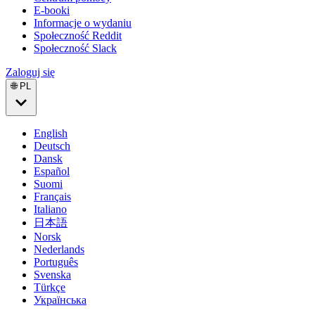
E-booki
Informacje o wydaniu
Społeczność Reddit
Społeczność Slack
Zaloguj się
🌐 PL
English
Deutsch
Dansk
Español
Suomi
Français
Italiano
日本語
Norsk
Nederlands
Português
Svenska
Türkçe
Українська