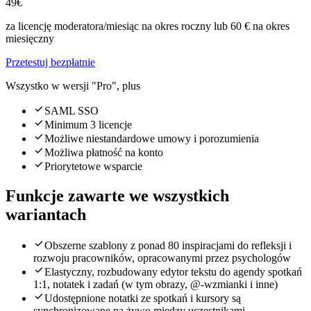
49€
za licencję moderatora/miesiąc na okres roczny lub 60 € na okres
miesięczny
Przetestuj bezpłatnie
Wszystko w wersji "Pro", plus
SAML SSO
Minimum 3 licencje
Możliwe niestandardowe umowy i porozumienia
Możliwa płatność na konto
Priorytetowe wsparcie
Funkcje zawarte we wszystkich
wariantach
Obszerne szablony z ponad 80 inspiracjami do refleksji i
rozwoju pracowników, opracowanymi przez psychologów
Elastyczny, rozbudowany edytor tekstu do agendy spotkań
1:1, notatek i zadań (w tym obrazy, @-wzmianki i inne)
Udostępnione notatki ze spotkań i kursory są
synchronizowane na żywo między uczestnikami