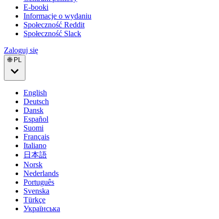
E-booki
Informacje o wydaniu
Społeczność Reddit
Społeczność Slack
Zaloguj się
🌐 PL
English
Deutsch
Dansk
Español
Suomi
Français
Italiano
日本語
Norsk
Nederlands
Português
Svenska
Türkçe
Українська