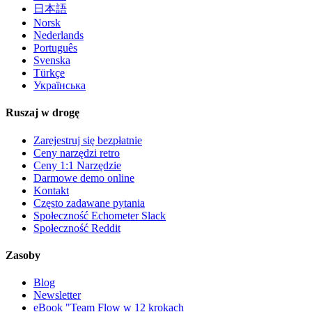
日本語
Norsk
Nederlands
Português
Svenska
Türkçe
Українська
Ruszaj w drogę
Zarejestruj się bezpłatnie
Ceny narzędzi retro
Ceny 1:1 Narzędzie
Darmowe demo online
Kontakt
Często zadawane pytania
Społeczność Echometer Slack
Społeczność Reddit
Zasoby
Blog
Newsletter
eBook "Team Flow w 12 krokach