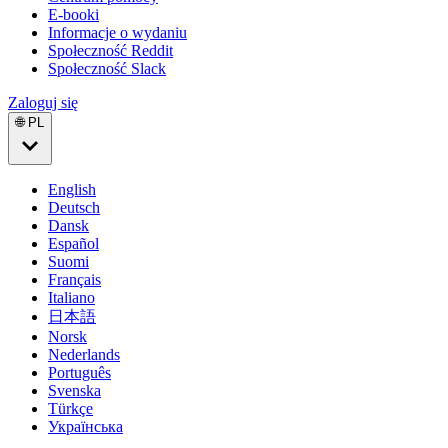
E-booki
Informacje o wydaniu
Społeczność Reddit
Społeczność Slack
Zaloguj się
🌐 PL
English
Deutsch
Dansk
Español
Suomi
Français
Italiano
日本語
Norsk
Nederlands
Português
Svenska
Türkçe
Українська