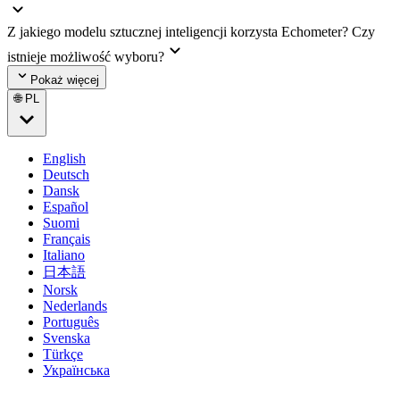
Z jakiego modelu sztucznej inteligencji korzysta Echometer? Czy
istnieje możliwość wyboru?
Pokaż więcej
🌐 PL
English
Deutsch
Dansk
Español
Suomi
Français
Italiano
日本語
Norsk
Nederlands
Português
Svenska
Türkçe
Українська