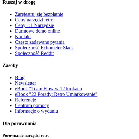
Ruszaj w drogę
Zarejestruj się bezpłatnie
Ceny narzędzi retro
Ceny 1:1 Narzędzie
Darmowe demo online
Kontakt
Często zadawane pytania
Społeczność Echometer Slack
Społeczność Reddit
Zasoby
Blog
Newsletter
eBook "Team Flow w 12 krokach
eBook "22 Porady: Retro Umiarkowanie"
Referencje
Centrum pomocy
Informacje o wydaniu
Dla porównania
Porównanie narzędzi retro